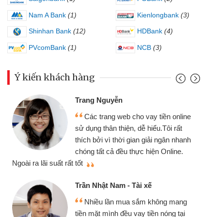
Nam A Bank
(1)
Kienlongbank
(3)
Shinhan Bank
(12)
HDBank
(4)
PVcomBank
(1)
NCB
(3)
Ý kiến khách hàng
Trang Nguyễn
Các trang web cho vay tiền online
sử dụng thân thiện, dễ hiểu.Tôi rất
thích bởi vì thời gian giải ngân nhanh
chóng tất cả đều thực hiện Online.
thi
Ngoài ra lãi suất rất tốt
Trần Nhật Nam - Tài xế
Nhiều lần mua sắm không mang
tiền mặt mình đều vay tiền nóng tại