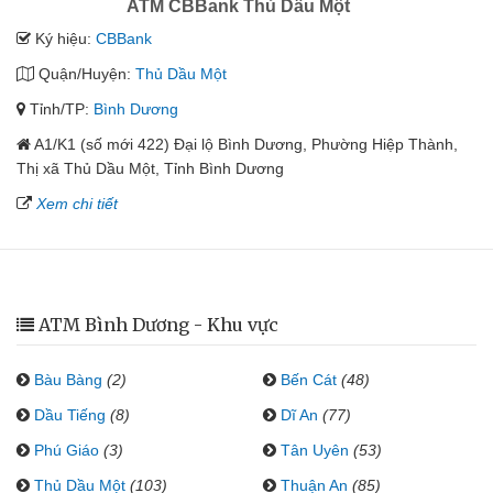
ATM CBBank Thủ Dầu Một
Ký hiệu:
CBBank
Quận/Huyện:
Thủ Dầu Một
Tỉnh/TP:
Bình Dương
A1/K1 (số mới 422) Đại lộ Bình Dương, Phường Hiệp Thành,
Thị xã Thủ Dầu Một, Tỉnh Bình Dương
Xem chi tiết
ATM Bình Dương - Khu vực
Bàu Bàng
(2)
Bến Cát
(48)
Dầu Tiếng
(8)
Dĩ An
(77)
Phú Giáo
(3)
Tân Uyên
(53)
Thủ Dầu Một
(103)
Thuận An
(85)