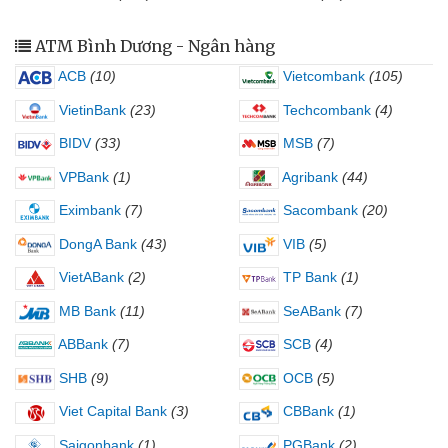
ATM Bình Dương - Ngân hàng
ACB
(10)
Vietcombank
(105)
VietinBank
(23)
Techcombank
(4)
BIDV
(33)
MSB
(7)
VPBank
(1)
Agribank
(44)
Eximbank
(7)
Sacombank
(20)
DongA Bank
(43)
VIB
(5)
VietABank
(2)
TP Bank
(1)
MB Bank
(11)
SeABank
(7)
ABBank
(7)
SCB
(4)
SHB
(9)
OCB
(5)
Viet Capital Bank
(3)
CBBank
(1)
Saigonbank
(1)
PGBank
(2)