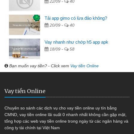
22/09 -
40
Tải app gimo có lừa đảo không?
20/09 -
40
Vay nhanh như chớp h5 app apk
18/09 -
58
Bạn muốn vay tiền? - Click xem
Vay tiền Online
Vay tiền Online
Chuyên so sánh các dịch vụ cho vay tiền online uy tín bằng
CMND, vay tiền online lãi suất 0 nhanh nhất không cần gặp mặt,
tổng hợp các web vay tiền online trong ngày từ các ngân hàng và
công ty tài chính tại Việt Nam