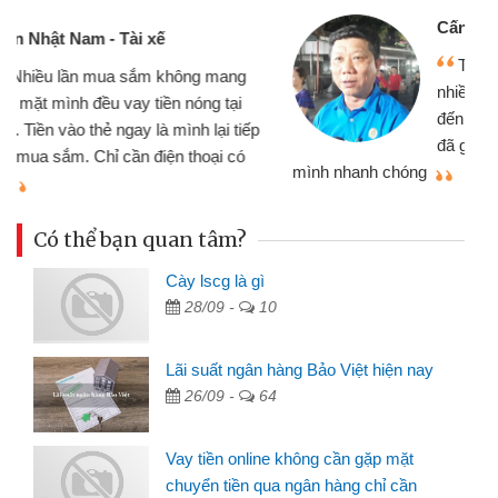
Cấn Văn Lực - Tạp hóa
Tôi kinh doanh buôn bán nhỏ lẻ
nhiều lúc cần vốn nhập hàng, nhờ biết
đến website qua bạn bè giới thiệu tôi
đã giải quyết được công việc của
mình nhanh chóng
th
Có thể bạn quan tâm?
Cày lscg là gì
28/09 -
10
Lãi suất ngân hàng Bảo Việt hiện nay
26/09 -
64
Vay tiền online không cần gặp mặt
chuyển tiền qua ngân hàng chỉ cần