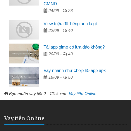
CMND
24/09 -
28
View triệu đô Tiếng anh là gì
22/09 -
40
Tải app gimo có lừa đảo không?
20/09 -
40
Vay nhanh như chớp h5 app apk
18/09 -
58
Bạn muốn vay tiền? - Click xem
Vay tiền Online
Vay tiền Online