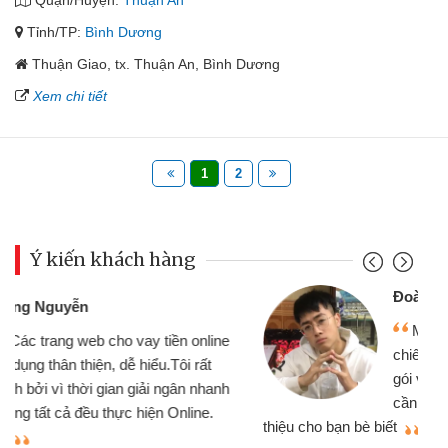
Quận/Huyện:
Thuận An
Tỉnh/TP:
Bình Dương
Thuận Giao, tx. Thuận An, Bình Dương
Xem chi tiết
1
2
Ý kiến khách hàng
Đoàn Hữu Cảnh
Mình cần tiền gấp nên định cầm cố
chiếc xe wave nhưng thật may đã có
gói vay tiền bằng CMND online không
cần gặp mặt nên rất tiện lợi, sẽ giới
thiệu cho bạn bè biết
qu