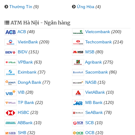
Thường Tín
(9)
Ứng Hòa
(4)
ATM Hà Nội - Ngân hàng
ACB
(48)
Vietcombank
(200)
VietinBank
(209)
Techcombank
(214)
BIDV
(151)
MSB
(80)
VPBank
(63)
Agribank
(275)
Eximbank
(37)
Sacombank
(86)
DongA Bank
(77)
NASB
(15)
VIB
(28)
VietABank
(10)
TP Bank
(22)
MB Bank
(120)
HSBC
(23)
SeABank
(78)
ABBank
(10)
SCB
(10)
SHB
(32)
OCB
(10)