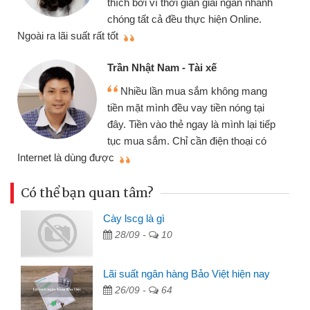
cần gặp mặt nên rất tiện lợi, sẽ giới
thiệu cho bạn bè biết
q
Cấn Văn Lực - Tạp hóa
Tôi kinh doanh buôn bán nhỏ lẻ
nhiều lúc cần vốn nhập hàng, nhờ biết
đến website qua bạn bè giới thiệu tôi
p
đã giải quyết được công việc của
mình nhanh chóng
t
Có thể bạn quan tâm?
Cày lscg là gì
28/09 -
10
Lãi suất ngân hàng Bảo Việt hiện nay
26/09 -
64