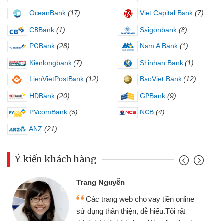
OceanBank
(17)
Viet Capital Bank
(7)
CBBank
(1)
Saigonbank
(8)
PGBank
(28)
Nam A Bank
(1)
Kienlongbank
(7)
Shinhan Bank
(1)
LienVietPostBank
(12)
BaoViet Bank
(12)
HDBank
(20)
GPBank
(9)
PVcomBank
(5)
NCB
(4)
ANZ
(21)
Ý kiến khách hàng
Đoàn Hữu Cảnh
Mình cần tiền gấp nên định cầm cố
chiếc xe wave nhưng thật may đã có
gói vay tiền bằng CMND online không