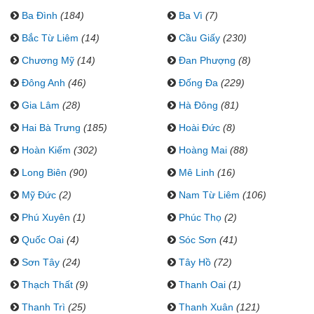
Ba Đình
(184)
Ba Vì
(7)
Bắc Từ Liêm
(14)
Cầu Giấy
(230)
Chương Mỹ
(14)
Đan Phượng
(8)
Đông Anh
(46)
Đống Đa
(229)
Gia Lâm
(28)
Hà Đông
(81)
Hai Bà Trưng
(185)
Hoài Đức
(8)
Hoàn Kiếm
(302)
Hoàng Mai
(88)
Long Biên
(90)
Mê Linh
(16)
Mỹ Đức
(2)
Nam Từ Liêm
(106)
Phú Xuyên
(1)
Phúc Thọ
(2)
Quốc Oai
(4)
Sóc Sơn
(41)
Sơn Tây
(24)
Tây Hồ
(72)
Thạch Thất
(9)
Thanh Oai
(1)
Thanh Trì
(25)
Thanh Xuân
(121)