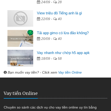
24/09 -
28
View triệu đô Tiếng anh là gì
22/09 -
40
Tải app gimo có lừa đảo không?
20/09 -
40
Vay nhanh như chớp h5 app apk
18/09 -
58
Bạn muốn vay tiền? - Click xem
Vay tiền Online
Vay tiền Online
Chuyên so sánh các dịch vụ cho vay tiền online uy tín bằng