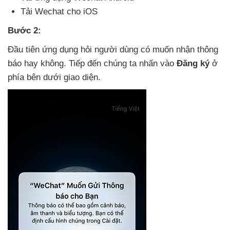
Tải Wechat cho iOS
Bước 2:
Đầu tiên ứng dụng hỏi người dùng có muốn nhận thông
báo hay không
. Tiếp đến chúng ta nhấn vào
Đăng ký
ở
phía bên dưới giao diện.