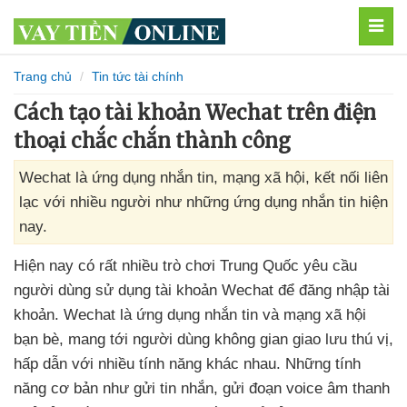
MEN
Trang chủ
Tin tức tài chính
Cách tạo tài khoản Wechat trên điện
thoại chắc chắn thành công
Wechat là ứng dụng nhắn tin, mạng xã hội, kết nối liên
lạc với nhiều người như những ứng dụng nhắn tin hiện
nay.
Hiện nay có
rất nhiều trò chơi Trung Quốc yêu cầu
người dùng sử dụng tài khoản Wechat
để đăng nhập tài
khoản
. Wechat là ứng dụng nhắn tin
và mạng xã hội
bạn bè
, mang tới người dùng không gian giao lưu thú vị
,
hấp dẫn
với nhiều tính năng khác nhau
.
Những tính
năng cơ bản như gửi tin nhắn
, gửi đoạn voice âm thanh