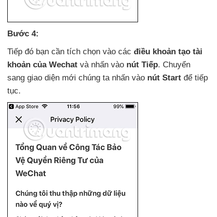
Bước 4:
Tiếp đó bạn cần tích chọn vào
các
điều khoản tạo tài
khoản
của Wechat
và nhấn vào
nút Tiếp
. Chuyển
sang giao diện mới chúng ta nhấn vào
nút Start
để tiếp
tục.