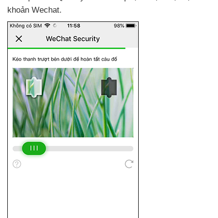
khoản Wechat.