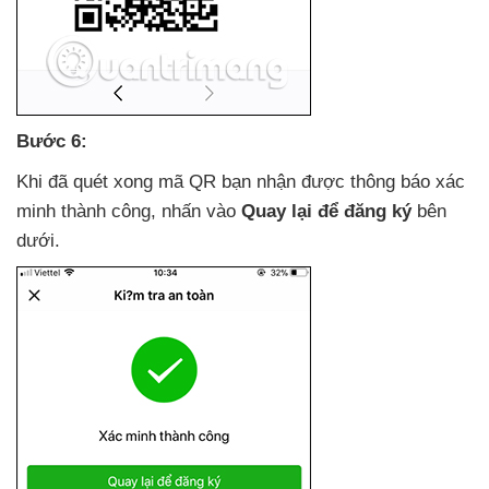
Bước 6:
Khi
đã quét xong mã QR bạn nhận
được thông báo xác
minh thành công
, nhấn vào
Quay lại
để đăng ký
bên
dưới.