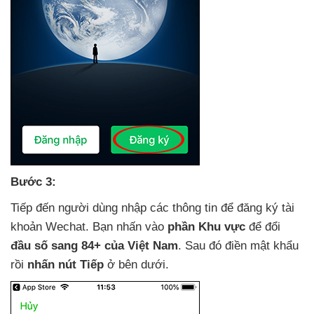
Bước 3:
Tiếp đến người dùng nhập
các thông tin
để đăng ký tài
khoản Wechat
. Bạn nhấn vào
phần Khu vực
để đổi
đầu số sang 84+
của Việt Nam
. Sau đó điền mật khẩu
rồi
nhấn nút Tiếp
ở bên dưới.