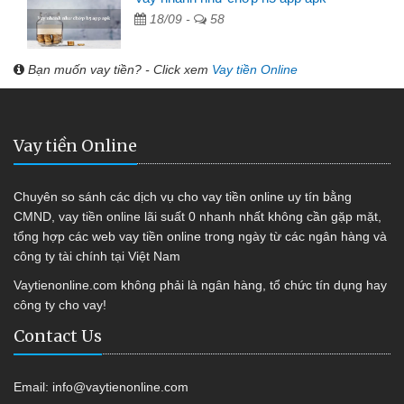
18/09 -
58
Bạn muốn vay tiền? - Click xem
Vay tiền Online
Vay tiền Online
Chuyên so sánh các dịch vụ cho vay tiền online uy tín bằng
CMND, vay tiền online lãi suất 0 nhanh nhất không cần gặp mặt,
tổng hợp các web vay tiền online trong ngày từ các ngân hàng và
công ty tài chính tại Việt Nam
Vaytienonline.com không phải là ngân hàng, tổ chức tín dụng hay
công ty cho vay!
Contact Us
Email:
info@vaytienonline.com