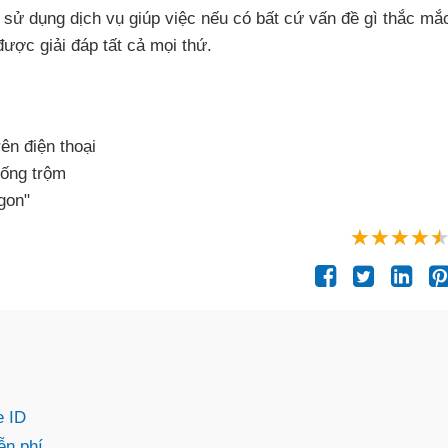
h sử dụng dịch vụ giúp việc
nếu có
bất cứ vấn đề gì thắc mắ
được giải đáp
tất cả
mọi thứ.
rên điện thoại
ống trộm
gon"
e ID
ễn phí