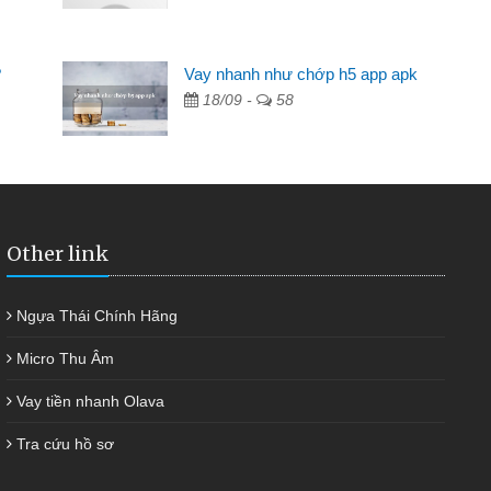
ng ai cho vay. Trong khi
riêng, trong 1-2 ngày tôi trả
?
Vay nhanh như chớp h5 app apk
kịp thời và nhanh chóng
18/09 -
58
Other link
Ngựa Thái Chính Hãng
Micro Thu Âm
Vay tiền nhanh Olava
Tra cứu hồ sơ