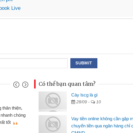
book Live
Có thể bạn quan tâm?
Cày lscg là gì
Mai Lan - Sinh viên
28/09 -
10
 xe wave
Tôi biết đến thông qua quảng 
ND online
sinh viên nên cần đóng tiền nhà
Vay tiền online không cần gặp 
hiệu cho bạn
thấy thủ tục nhanh gọn nên tôi 
chuyển tiền qua ngân hàng chỉ 
CMND
Lâm Minh Chánh