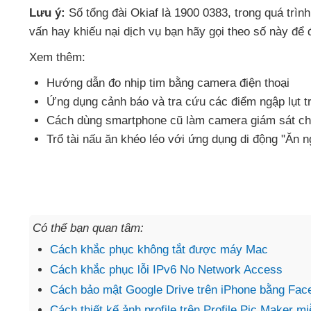
Lưu ý:
Số tổng đài Okiaf là 1900 0383
, trong
quá trìn
vấn hay khiếu nại dịch vụ bạn hãy gọi theo số này
để
Xem thêm:
Hướng dẫn đo nhịp tim bằng camera điện thoại
Ứng dụng cảnh báo
và tra cứu
các điểm ngập lụt t
Cách dùng smartphone cũ làm camera giám sát ch
Trổ tài nấu ăn khéo léo
với ứng dụng di động "Ăn n
Có thể bạn quan tâm:
Cách khắc phục không tắt được máy Mac
Cách khắc phục lỗi IPv6 No Network Access
Cách bảo mật Google Drive trên iPhone bằng Fac
Cách thiết kế ảnh profile trên Profile Pic Maker mi