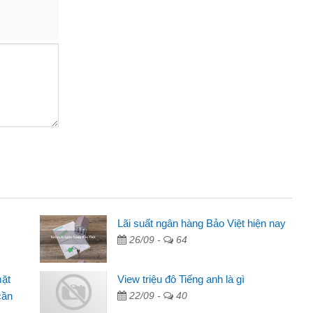
Lãi suất ngân hàng Bảo Việt hiện nay
26/09 -
64
cáo trên facebook. Tôi là
, sinh nhật bạn bè, mà đọc
mặt
View triệu đô Tiếng anh là gì
quyết định vay
cần
22/09 -
40