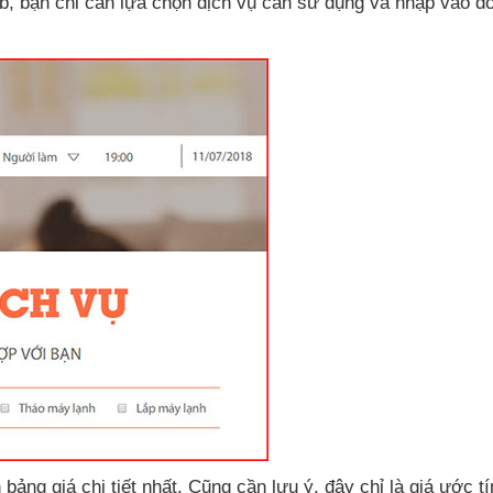
b
, bạn chỉ cần lựa chọn dịch vụ cần sử dụng
và nhập vào đ
 bảng giá chi tiết nhất
. Cũng cần lưu ý
, đây chỉ là giá ước t