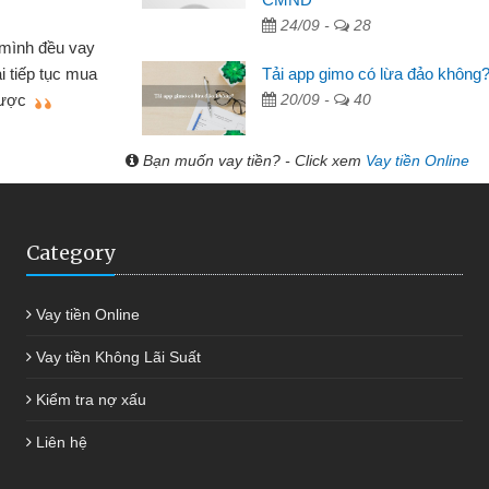
24/09 -
28
Mất 2 tuần các ngân hàng khô
 cần vốn nhập
cần có 2 triệu để giải quyết việc 
Tải app gimo có lừa đảo không
ệu tôi đã giải
được thôi. Cảm ơn đã giúp tôi 
20/09 -
40
g
Bạn muốn vay tiền? - Click xem
Vay tiền Online
Category
Vay tiền Online
Vay tiền Không Lãi Suất
Kiểm tra nợ xấu
Liên hệ