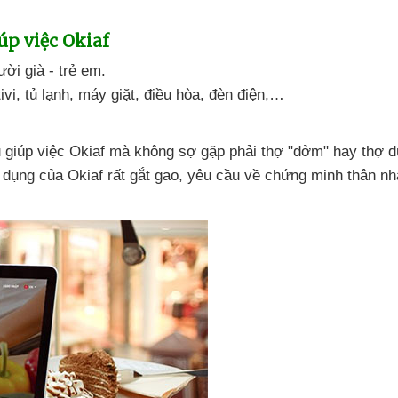
úp việc Okiaf
ời già - trẻ em.
ivi
, tủ lạnh
, máy giặt
, điều hòa
, đèn điện,…
 giúp việc Okiaf
mà không sợ gặp phải thợ "dởm" hay thợ 
n dụng
của Okiaf
rất gắt gao
, yêu cầu về chứng minh thân n