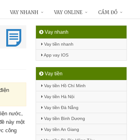
VAY NHANH
VAY ONLINE
CẦM ĐỒ
Vay nhanh
Vay tiền nhanh
App vay IOS
Vay tiền
Vay tiền Hồ Chí Minh
điện
Vay tiền Hà Nội
Vay tiền Đà Nẵng
điện nước
,
Vay tiền Bình Dương
đề này một
Vay tiền An Giang
c công