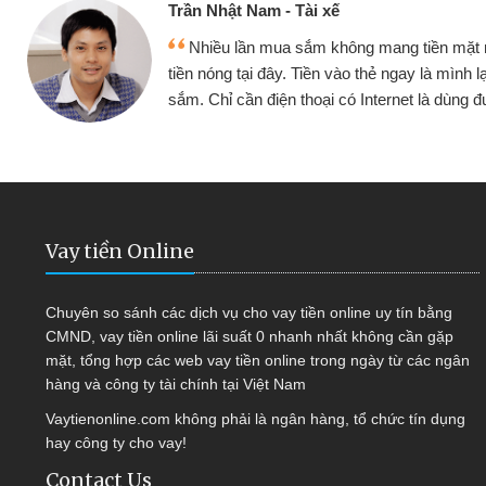
Cấn Văn Lực - Tạp hóa
y
Tôi kinh doanh buôn bán nhỏ lẻ nhiều lúc
a
hàng, nhờ biết đến website qua bạn bè giới thi
quyết được công việc của mình nhanh chón
Vay tiền Online
Chuyên so sánh các dịch vụ cho vay tiền online uy tín bằng
CMND, vay tiền online lãi suất 0 nhanh nhất không cần gặp
mặt, tổng hợp các web vay tiền online trong ngày từ các ngân
hàng và công ty tài chính tại Việt Nam
Vaytienonline.com không phải là ngân hàng, tổ chức tín dụng
hay công ty cho vay!
Contact Us