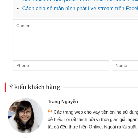
Cách chia sẻ màn hình phát live stream trên Face
Ý kiến khách hàng
Đoàn Hữu Cảnh
Mình cần tiền gấp nên định cầm cố chiếc
nhưng thật may đã có gói vay tiền bằng CM
g
không cần gặp mặt nên rất tiện lợi, sẽ giới t
bè biết