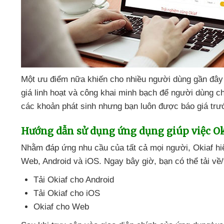
Một ưu điểm nữa khiến cho nhiều người dùng gần đây
giá linh hoạt
và công khai minh bạch
để người dùng ch
các khoản phát sinh
nhưng bạn luôn
được báo giá trư
Hướng dẫn sử dụng ứng dụng giúp việc Ok
Nhằm đáp ứng nhu cầu
của
tất cả
mọi người
, Okiaf h
Web
, Android
và iOS
. Ngay
bây giờ
, bạn
có thể tải v
Tải Okiaf cho Android
Tải Okiaf cho iOS
Okiaf cho Web