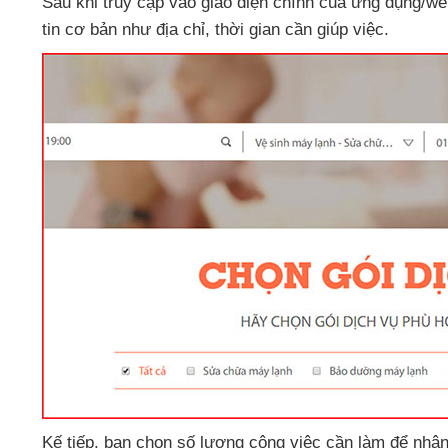
Sau khi truy cập vào giao diện chính
của ứng dụng/we
tin cơ bản như địa chỉ
, thời gian cần giúp việc.
Kế tiếp
, bạn chọn số lượng công việc cần làm
để nhận