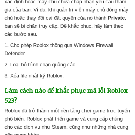
xác định
hoặc máy chủ chưa chấp nhận yêu cầu tham
gia
của bạn
. Ví dụ
, khi quản trị viên máy chủ đóng máy
chủ
hoặc thay đổi cài đặt quyền
của nó thành
Private
,
bạn
sẽ bị chặn truy cập
. Để khắc phục
, hãy làm theo
các
bước sau.
1
. Cho phép Roblox thông qua Windows Firewall
Defender
2
. Loại bỏ trình chặn quảng cáo.
3
. Xóa file nhật ký Roblox.
Làm cách nào
để khắc phục mã lỗi Roblox
523?
Roblox
đã trở thành một nền tảng chơi game trực tuyến
phổ biến
. Roblox phát triển game
và cung cấp chúng
cho
các dịch vụ như Steam
,
cũng như
những nhà cung