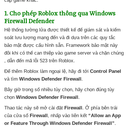
cấp game khác.
1
. Cho phép Roblox thông qua Windows
Firewall Defender
Hệ thống tường lửa
được thiết kế
để giám sát
và kiểm
soát lưu lượng mạng đến
và đi dựa trên
các quy tắc
bảo mật
được cấu hình sẵn
. Framework bảo mật này
đôi khi
có thể can thiệp vào game server
và chặn chúng
, dẫn đến mã lỗi 523 trên Roblox.
Để thêm Roblox làm ngoại lệ
, hãy đi tới
Control Panel
và tìm
Windows Defender Firewall
.
Bây giờ trong số nhiều tùy chọn
, hãy chọn đúng tùy
chọn
Windows Defender Firewall
.
Thao tác này
sẽ mở cài đặt
Firewall
. Ở phía bên trái
của cửa sổ
Firewall
, nhấp vào liên kết
“Allow an App
or Feature Through Windows Defender Firewall”
.