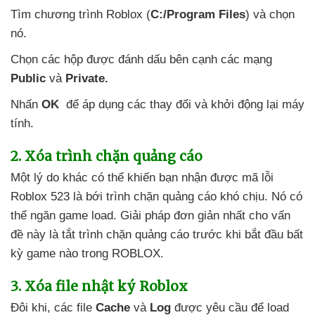
Tìm chương trình Roblox (
C:/Program Files
)
và chọn
nó.
Chọn
các hộp
được đánh dấu bên cạnh
các mạng
Public
và
Private.
Nhấn
OK
để áp dụng
các thay đổi
và khởi động lại máy
tính.
2
. Xóa trình chặn quảng cáo
Một lý do khác
có thể khiến bạn nhận
được mã lỗi
Roblox 523 là bới trình chặn quảng cáo khó chịu
. Nó
có
thể ngăn game load
. Giải pháp đơn giản nhất cho vấn
đề này là tắt trình chặn quảng cáo trước khi bắt đầu bất
kỳ game nào trong ROBLOX.
3
. Xóa file nhật ký Roblox
Đôi khi
,
các file
Cache
và
Log
được yêu cầu
để load