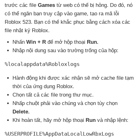
trước
các file
Games
từ web
có thể bị hỏng
. Do đó
, nó
có thể ngăn bạn truy cập vào game
, tạo ra mã lỗi
Roblox 523
. Bạn
có thể khắc phục bằng cách xóa
các
file nhật ký Roblox.
Nhấn
Win + R
để mở hộp thoại
Run.
Nhập nội dung sau vào trường trống
của hộp:
%localappdata%Robloxlogs
Hành động khi
được xác nhận
sẽ mở cache file tạm
thời
của ứng dụng Roblox.
Chọn
tất cả
các file trong thư mục.
Nhấp chuột phải vào chúng
và chọn tùy chọn
Delete.
Khi hoàn tất
, hãy mở hộp thoại
Run
và nhập lệnh:
%USERPROFILE%AppDataLocalLowRbxLogs