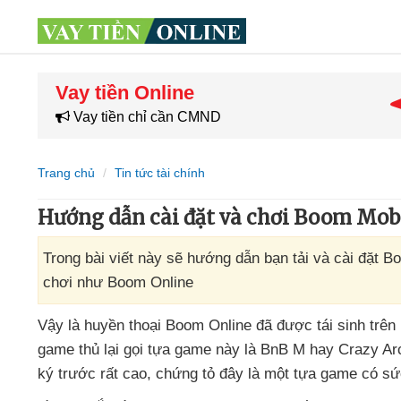
Vay tiền Online
Vay tiền chỉ cần CMND
Trang chủ
Tin tức tài chính
Hướng dẫn cài đặt và chơi Boom Mob
Trong bài viết này sẽ hướng dẫn bạn tải và cài đặt B
chơi như Boom Online
Vậy là huyền thoại Boom Online
đã
được tái sinh trên
game thủ lại gọi tựa game này là BnB M hay Crazy A
ký trước
rất cao
, chứng tỏ đây là một tựa game có s