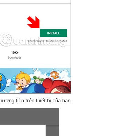
ương tiện trên thiết bị
của bạn.