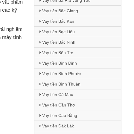
Vay tiền Bà Rịa Vũng Tàu
ập vật phẩm
g
các kỹ
Vay tiền Bắc Giang
Vay tiền Bắc Kạn
rải nghiệm
Vay tiền Bạc Liêu
n máy tính
Vay tiền Bắc Ninh
Vay tiền Bến Tre
Vay tiền Bình Định
Vay tiền Bình Phước
Vay tiền Bình Thuận
Vay tiền Cà Mau
Vay tiền Cần Thơ
Vay tiền Cao Bằng
Vay tiền Đắk Lắk