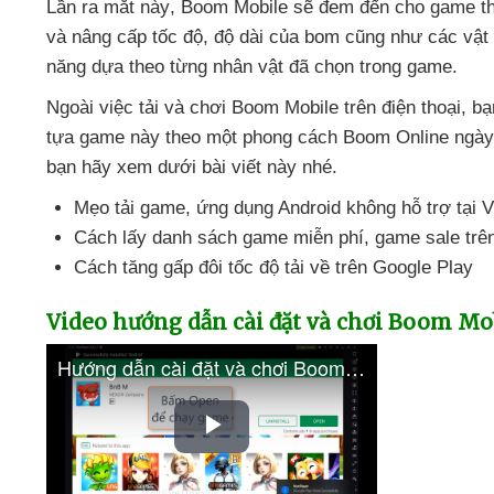
Lần ra mắt này
, Boom Mobile
sẽ đem đến cho game t
và nâng cấp tốc độ
, độ dài
của bom
cũng như
các vật
năng dựa theo từng nhân vật
đã chọn trong game.
Ngoài việc tải
và chơi Boom Mobile trên điện thoại
, b
tựa game này theo một phong cách Boom Online ngà
bạn hãy xem dưới bài viết này
nhé.
Mẹo tải game
, ứng dụng Android không hỗ trợ tại
Cách lấy danh sách game miễn phí
, game sale tr
Cách tăng gấp đôi tốc độ tải về trên Google Play
Video hướng dẫn cài đặt
và chơi Boom Mob