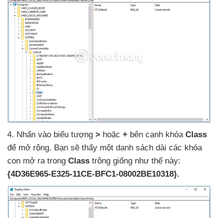
4
. Nhấn vào biểu tượng
>
hoặc
+
bên cạnh khóa
Class
để mở rộng
. Bạn
sẽ thấy một danh sách dài
các khóa
con mở ra trong
Class
trông giống như thế này:
{4D36E965-E325-11CE-BFC1-08002BE10318}.