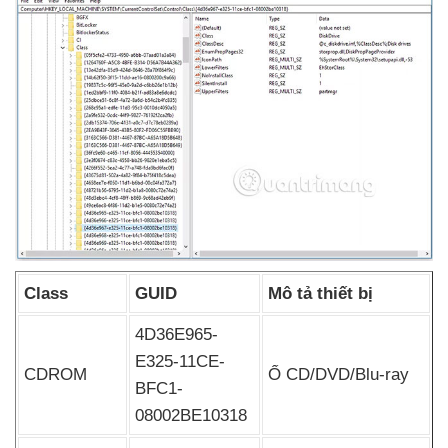
Class
GUID
Mô tả thiết bị
4D36E965-
E325-11CE-
CDROM
Ổ CD/DVD/Blu-ray
BFC1-
08002BE10318