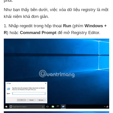
phút:
Như bạn thấy bên dưới
, việc xóa dữ liệu registry là một
khái niệm
khá đơn giản.
1
. Nhập regedit trong hộp thoại
Run
(phím
Windows +
R
)
hoặc
Command Prompt
để mở Registry Editor.