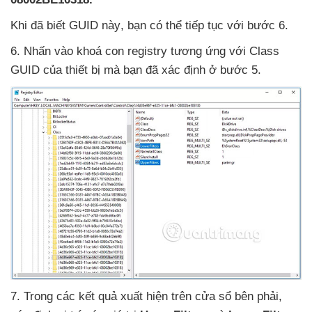
Khi
đã biết GUID này
, bạn
có thể tiếp tục
với bước 6.
6
. Nhấn vào khoá con registry tương ứng
với Class
GUID
của thiết bị
mà bạn
đã xác định ở bước 5.
7
. Trong
các kết quả xuất hiện trên cửa sổ bên phải
,