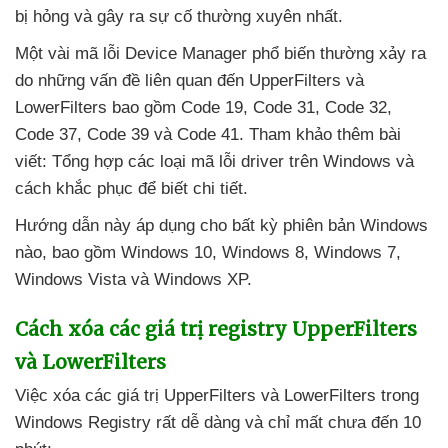
bị hỏng
và gây ra sự cố thường xuyên nhất.
Một vài mã lỗi Device Manager phổ biến thường xảy ra
do
những vấn đề liên quan đến UpperFilters
và
LowerFilters
bao gồm Code 19
, Code 31
, Code 32
,
Code 37
, Code 39
và Code 41
. Tham khảo thêm bài
viết: Tổng hợp
các loại mã lỗi driver trên Windows
và
cách khắc phục
để biết chi tiết.
Hướng dẫn này áp dụng cho bất kỳ phiên bản Windows
nào
,
bao gồm Windows 10
, Windows 8
, Windows 7
,
Windows Vista
và Windows XP.
Cách xóa
các giá trị registry UpperFilters
và LowerFilters
Việc xóa
các giá trị UpperFilters
và LowerFilters trong
Windows Registry
rất dễ dàng
và
chỉ mất chưa đến 10