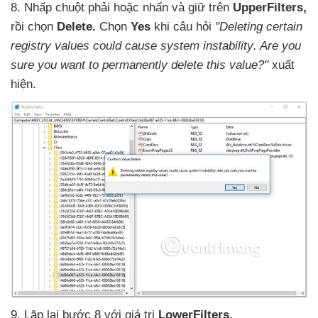
8
. Nhấp chuột phải
hoặc nhấn
và giữ trên
UpperFilters,
rồi chọn
Delete.
Chọn
Yes
khi câu hỏi
"Deleting certain
registry values could cause system instability
. Are you
sure you want to permanently delete this value?"
xuất
hiện.
9
. Lặp lại bước 8
với giá trị
LowerFilters.