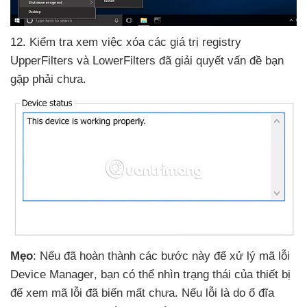
12
. Kiểm tra xem việc xóa
các giá trị registry
UpperFilters
và LowerFilters
đã giải quyết vấn đề bạn
gặp phải chưa.
Mẹo
:
Nếu
đã hoàn thành
các bước này
để xử lý mã lỗi
Device Manager
, bạn
có thể nhìn trạng thái
của thiết bị
để xem mã lỗi
đã biến mất chưa
.
Nếu lỗi là do ổ đĩa