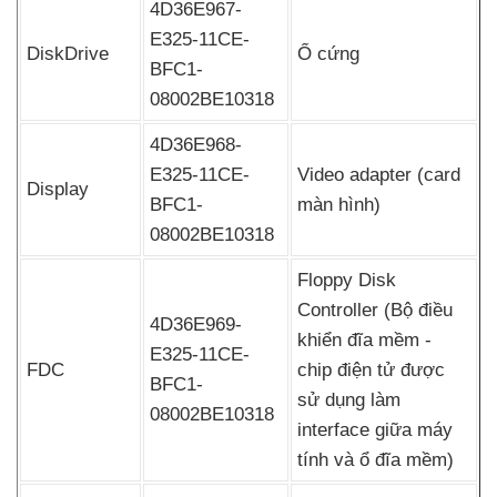
4D36E967-
E325-11CE-
DiskDrive
Ổ cứng
BFC1-
08002BE10318
4D36E968-
E325-11CE-
Video adapter (card
Display
BFC1-
màn hình)
08002BE10318
Floppy Disk
Controller (Bộ điều
4D36E969-
khiển đĩa mềm -
E325-11CE-
FDC
chip điện tử
được
BFC1-
sử dụng làm
08002BE10318
interface giữa máy
tính
và ổ đĩa mềm)