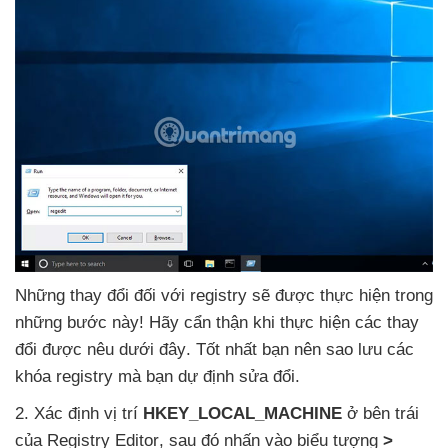
Những thay đổi đối
với registry
sẽ
được thực hiện trong
những bước này! Hãy cẩn thận khi thực hiện
các thay
đổi
được nêu
dưới đây
. Tốt nhất bạn nên sao lưu
các
khóa registry
mà bạn dự định sửa đổi.
2
. Xác định vị trí
HKEY_LOCAL_MACHINE
ở bên trái
của Registry Editor
,
sau đó nhấn vào biểu tượng
>