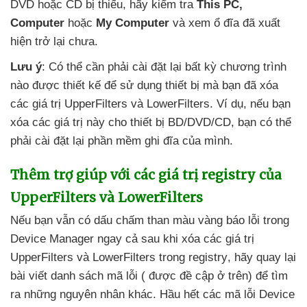
DVD
hoặc CD bị thiếu
, hãy kiểm tra
This PC
,
Computer
hoặc
My Computer
và xem ổ đĩa
đã xuất
hiện trở lại chưa.
Lưu ý
: Có thể cần phải cài đặt lại bất kỳ chương trình
nào
được thiết kế
để sử dụng thiết bị
mà bạn
đã xóa
các giá trị UpperFilters
và LowerFilters
. Ví dụ
,
nếu bạn
xóa
các giá trị này cho thiết bị BD/DVD/CD
, bạn
có thể
phải cài đặt lại phần mềm ghi đĩa
của mình.
Thêm trợ giúp
với
các giá trị registry
của
UpperFilters
và LowerFilters
Nếu bạn
vẫn có dấu chấm than màu vàng báo lỗi trong
Device Manager ngay cả sau khi xóa
các giá trị
UpperFilters
và LowerFilters trong registry
, hãy quay lại
bài viết danh sách mã lỗi (
được đề cập ở trên)
để tìm
ra
những nguyên nhân khác
. Hầu hết
các mã lỗi Device