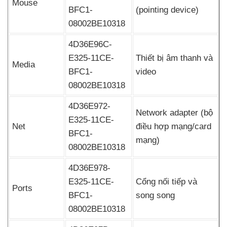
Mouse
BFC1-
(pointing device)
08002BE10318
4D36E96C-
E325-11CE-
Thiết bị âm thanh
và
Media
BFC1-
video
08002BE10318
4D36E972-
Network adapter (bộ
E325-11CE-
Net
điều hợp mạng/card
BFC1-
mạng)
08002BE10318
4D36E978-
E325-11CE-
Cổng nối tiếp
và
Ports
BFC1-
song song
08002BE10318