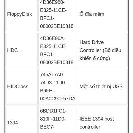
4D36E980-
E325-11CE-
FloppyDisk
Ổ đĩa mềm
BFC1-
08002BE10318
4D36E96A-
Hard Drive
E325-11CE-
HDC
Controller (Bộ điều
BFC1-
khiển ổ cứng)
08002BE10318
745A17A0-
74D3-11D0-
HIDClass
Một số thiết bị USB
B6FE-
00A0C90F57DA
6BDD1FC1-
810F-11D0-
IEEE 1394 host
1394
BEC7-
controller