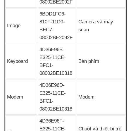
08002BE2092F
6BDD1FC6-
810F-11D0-
Camera
và máy
Image
BEC7-
scan
08002BE2092F
4D36E96B-
E325-11CE-
Keyboard
Bàn phím
BFC1-
08002BE10318
4D36E96D-
E325-11CE-
Modem
Modem
BFC1-
08002BE10318
4D36E96F-
E325-11CE-
Chuột
và thiết bị trỏ