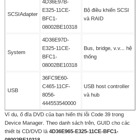
4D36E97B-
E325-11CE-
Bộ điều khiển SCSI
SCSIAdapter
BFC1-
và RAID
08002BE10318
4D36E97D-
E325-11CE-
Bus
, bridge
, v.v..
. hệ
System
BFC1-
thống
08002BE10318
36FC9E60-
C465-11CF-
USB host controller
USB
8056-
và hub
444553540000
Ví dụ
, ổ đĩa DVD
của bạn hiển thị lỗi Code 39 trong
Device Manager
. Theo danh sách trên
, GUID cho
các
thiết bị CD/DVD là
4D36E965-E325-11CE-BFC1-
08002BE10318.