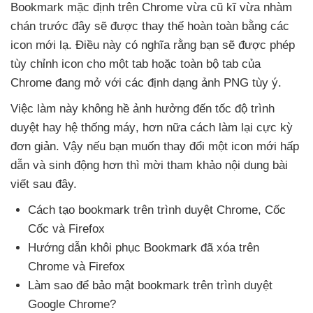
Bookmark mặc định trên Chrome vừa cũ kĩ vừa nhàm
chán trước đây
sẽ
được thay thế hoàn toàn bằng
các
icon mới lạ
. Điều này có nghĩa rằng bạn
sẽ
được phép
tùy chỉnh icon cho một tab
hoặc toàn bộ tab
của
Chrome đang mở
với
các định dạng ảnh PNG tùy ý.
Việc làm này không hề ảnh hưởng đến tốc độ trình
duyệt hay hệ thống máy
,
hơn nữa cách làm lại cực kỳ
đơn giản
. Vậy
nếu bạn muốn thay đổi một icon mới hấp
dẫn
và sinh động hơn
thì mời tham khảo nội dung bài
viết
sau đây.
Cách tạo bookmark trên trình duyệt Chrome
, Cốc
Cốc
và Firefox
Hướng dẫn khôi phục Bookmark
đã xóa trên
Chrome
và Firefox
Làm sao
để bảo mật bookmark trên trình duyệt
Google Chrome?