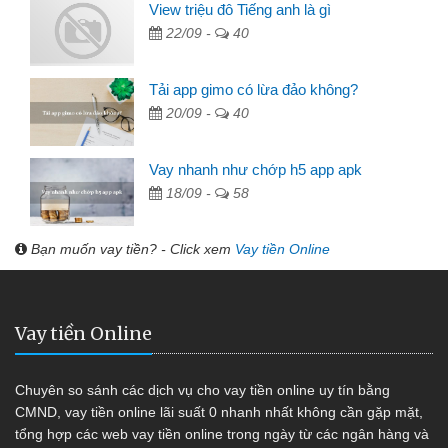
View triệu đô Tiếng anh là gì
22/09 -
40
Tải app gimo có lừa đảo không?
20/09 -
40
Vay nhanh như chớp h5 app apk
18/09 -
58
Bạn muốn vay tiền? - Click xem
Vay tiền Online
Vay tiền Online
Chuyên so sánh các dịch vụ cho vay tiền online uy tín bằng
CMND, vay tiền online lãi suất 0 nhanh nhất không cần gặp mặt,
tổng hợp các web vay tiền online trong ngày từ các ngân hàng và