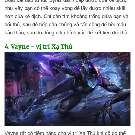
Đoạt bắt đầu từ lúc Sylas đánh cắp
được
của kẻ địch
,
như vậy bạn
có thể xoay vòng
để lấy
được nhiều skill
hơn
của kẻ địch
. Chỉ cần tìm khoảng trống giữa bạn
và
đối thủ
,
sau đó tiếp cận chúng
và tấn công
để hồi máu
bản thân
,
sau đó dùng ulti chính xác
để kết liễu đối thủ.
4
. Vayne - vị trí Xạ Thủ
Vayne
rất có tiềm năng cho vị trí Xạ Thủ khi cô
có thể