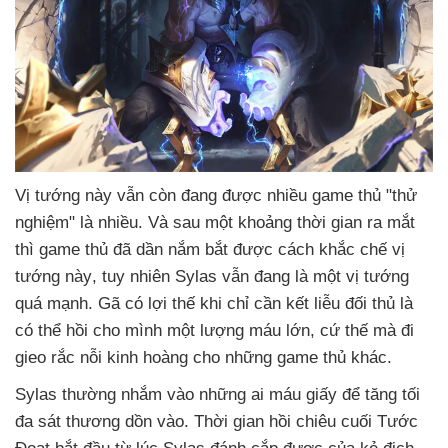
Vị tướng này
vẫn còn đang
được nhiều game thủ "thử
nghiệm" là nhiều
. Và sau một khoảng thời gian ra mắt
thì game thủ
đã dần nắm bắt
được cách khắc chế vị
tướng này
, tuy nhiên Sylas
vẫn đang là một vị tướng
quá mạnh
. Gã có lợi thế khi chỉ cần kết liễu đối thủ là
có thể hồi cho mình một lượng máu lớn
, cứ thế
mà đi
gieo rắc nỗi kinh hoàng cho
những game thủ khác.
Sylas thường nhắm vào
những ai máu giấy
để tăng tối
đa sát thương dồn vào
. Thời gian hồi chiêu cuối Tước