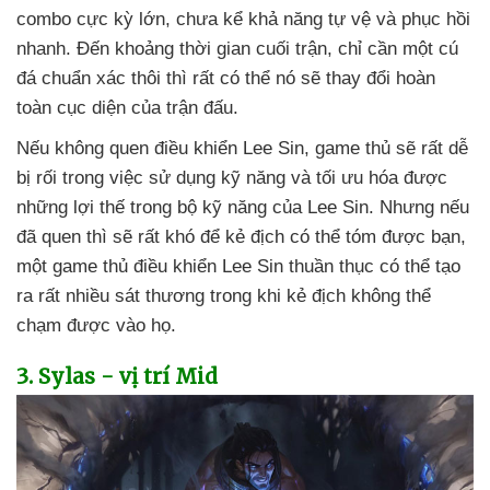
combo cực kỳ lớn
, chưa kể khả năng tự vệ
và phục hồi
nhanh
. Đến khoảng thời gian cuối trận
, chỉ cần một cú
đá chuẩn xác thôi
thì
rất
có thể nó
sẽ thay đổi hoàn
toàn cục diện
của trận đấu.
Nếu không quen điều khiển Lee Sin
, game thủ
sẽ
rất dễ
bị rối trong việc sử dụng kỹ năng
và tối ưu hóa
được
những lợi thế trong bộ kỹ năng
của Lee Sin
. Nhưng
nếu
đã quen
thì
sẽ
rất khó
để kẻ địch
có thể tóm
được bạn
,
một game thủ điều khiển Lee Sin thuần thục
có thể tạo
ra
rất nhiều sát thương trong khi kẻ địch không thể
chạm
được vào họ.
3
. Sylas - vị trí Mid