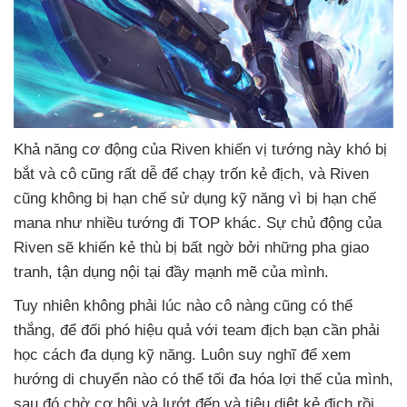
Khả năng cơ động
của Riven khiến vị tướng này khó bị
bắt
và cô
cũng
rất dễ
để chạy trốn kẻ địch
,
và Riven
cũng không bị hạn chế sử dụng kỹ năng vì bị hạn chế
mana như nhiều tướng đi TOP khác
. Sự chủ động
của
Riven
sẽ khiến kẻ thù bị bất ngờ
bởi
những pha giao
tranh
, tận dụng nội tại đầy mạnh mẽ
của mình.
Tuy nhiên không phải lúc nào cô nàng
cũng
có thể
thắng
,
để đối phó hiệu quả
với team địch bạn cần phải
học cách đa dụng kỹ năng
. Luôn suy nghĩ
để xem
hướng di chuyển nào
có thể tối đa hóa lợi thế
của mình
,
sau đó chờ cơ hội
và lướt đến
và tiêu diệt kẻ địch rồi