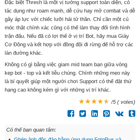
Đặc biệt Thresh là một vị tướng support toàn diện
, có
tác dụng như roam mạnh
, dễ cứu hay mở combat
và dễ
gây áp lực
với chiếc lưỡi hái tử thần
. Chỉ cần một cú
móc thật chính xác
cũng
có thể làm thay đổi tình hình
trận đấu
.
Nếu
đã có lợi thế ở vị trí Bot
, hãy mua Giày
Cơ Động
và kết hợp
với đồng đội đi rừng
để hỗ trợ
các
làn đường khác.
Không có gì bằng việc giam mid team bạn giữa vòng
kẹp bot - top
và kết liễu chúng
. Chính
những mẹo này
là bí quyết giúp một người chơi Support
có thể đặt thứ
hạng cao không kém gì
với
những vị trí khác.
/5 ( votes)
Có thể bạn quan tâm:
Ghép ảnh độc đáo bằng ứng dụng FotoRus và