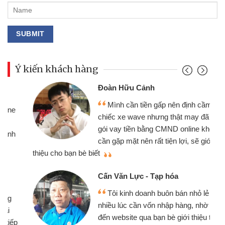
Ý kiến khách hàng
Đoàn Hữu Cảnh
Mình cần tiền gấp nên định cầm cố
chiếc xe wave nhưng thật may đã có
gói vay tiền bằng CMND online không
cần gặp mặt nên rất tiện lợi, sẽ giới
thiệu cho bạn bè biết
qu
Cấn Văn Lực - Tạp hóa
Tôi kinh doanh buôn bán nhỏ lẻ
nhiều lúc cần vốn nhập hàng, nhờ biết
đến website qua bạn bè giới thiệu tôi