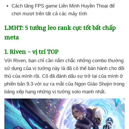
Cách tăng FPS game Liên Minh Huyền Thoại
để
chơi mượt trên
tất cả
các máy tính
LMHT: 5 tướng leo rank cực tốt bất chấp
meta
1
. Riven - vị trí TOP
Với Riven
, bạn chỉ cần nắm chắc
những combo thường
sử dụng
của vị tướng này là
đã
có thể bán hành cho đối
thủ
của mình rồi
. Cô
đã đánh dấu sự trở lại
của mình ở
phiên bản 9.3
với sự ra mắt
của Ngọn Giáo Shojin trong
bảng xếp hạng
những vị tướng solo mạnh nhất.