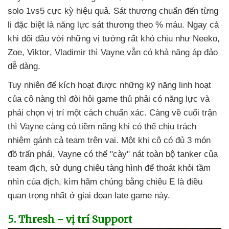
solo 1vs5 cực kỳ hiệu quả
. Sát thương chuẩn đến từng
li
đặc biệt là năng lực sát thương theo % máu
. Ngay cả
khi đối đầu
với
những vị tướng
rất khó chịu như Neeko
,
Zoe
, Viktor
, Vladimir
thì Vayne
vẫn có khả năng áp đảo
dễ dàng.
Tuy nhiên
để kích hoạt
được
những kỹ năng linh hoạt
của cô nàng
thì đòi hỏi game thủ phải có năng lực
và
phải chọn vị trí một cách chuẩn xác
. Càng về cuối trận
thì Vayne càng có tiềm năng khi
có thể chịu trách
nhiệm gánh cả team trên vai
. Một khi cô có đủ 3 món
đồ trấn phái
, Vayne
có thể "cày" nát toàn bộ tanker
của
team địch
, sử dụng chiêu tàng hình
để thoát khỏi tầm
nhìn
của địch
, kìm hãm chúng bằng chiêu E là điều
quan trọng nhất ở giai đoạn late game này.
5
. Thresh - vị trí Support