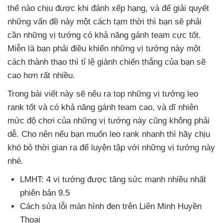
thể nào chịu
được khi đánh xếp hạng
,
và
để giải quyết
những vấn đề này một cách tạm thời
thì bạn
sẽ phải
cần
những vị tướng có khả năng gánh team cực tốt
.
Miễn là bạn phải điều khiển
những vị tướng này một
cách thành thạo
thì tỉ lệ giành chiến thắng
của bạn
sẽ
cao hơn
rất nhiều.
Trong bài viết này
sẽ nêu ra top
những vị tướng leo
rank tốt
và có khả năng gánh team cao
,
và dĩ nhiên
mức độ chơi
của
những vị tướng này
cũng không phải
dễ
. Cho nên
nếu bạn muốn leo rank nhanh
thì hãy chịu
khó bỏ thời gian ra
để luyện tập
với
những vị tướng này
nhé.
LMHT: 4 vị tướng
được tăng sức mạnh nhiều nhất
phiên bản 9.5
Cách sửa lỗi màn hình đen trên Liên Minh Huyền
Thoại