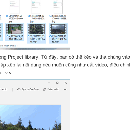
ong Project library
. Từ đây
, bạn
có thể kéo
và thả chúng vào
sắp xếp lại nội dung
nếu muốn
cũng như cắt video
, điều chỉn
eo
, v.v…