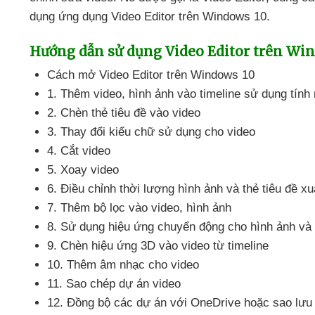
dụng ứng dụng Video Editor trên Windows 10.
Hướng dẫn sử dụng Video Editor trên Wi
Cách mở Video Editor trên Windows 10
1
.
Thêm video
, hình ảnh vào timeline sử dụng tín
2
. Chèn thẻ tiêu đề vào video
3
. Thay đổi kiểu chữ sử dụng cho video
4
. Cắt video
5
. Xoay video
6
. Điều chỉnh thời lượng hình ảnh
và thẻ tiêu đề xu
7
.
Thêm bộ lọc vào video
, hình ảnh
8
. Sử dụng hiệu ứng chuyển động cho hình ảnh
và
9
. Chèn hiệu ứng 3D vào video từ timeline
10
.
Thêm âm nhạc cho video
11
. Sao chép dự án video
12
. Đồng bộ
các dự án
với OneDrive
hoặc sao lưu