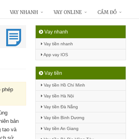
VAY NHANH
VAY ONLINE
CẦM ĐỒ
Vay nhanh
Vay tiền nhanh
App vay IOS
Vay tiền
Vay tiền Hồ Chí Minh
o phép
Vay tiền Hà Nội
Vay tiền Đà Nẵng
ùng
Vay tiền Bình Dương
phiên bản
Vay tiền An Giang
g tạo
và
ách sử