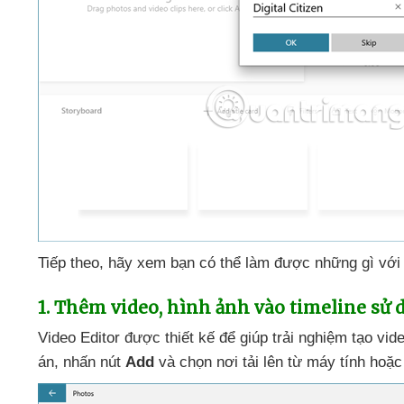
Tiếp theo
, hãy xem bạn
có thể làm
được
những gì
với
1
.
Thêm video
, hình ảnh vào timeline sử
Video Editor
được thiết kế
để giúp trải nghiệm tạo vi
án
, nhấn nút
Add
và chọn nơi tải lên từ máy tính
hoặc