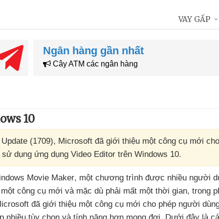
VAY GẤP
Ngân hàng gần nhất
Cây ATM các ngân hàng
dows 10
 Update (1709), Microsoft đã giới thiệu một công cụ mới ch
h sử dụng ứng dụng Video Editor trên Windows 10.
indows Movie Maker
, một chương trình
được nhiều người d
 một công cụ mới
và mặc
dù phải mất một thời gian
, trong 
Microsoft
đã giới thiệu một công cụ mới cho phép người dùn
ấp nhiều tùy chọn
và tính năng hơn mong đợi
. Dưới đây là c