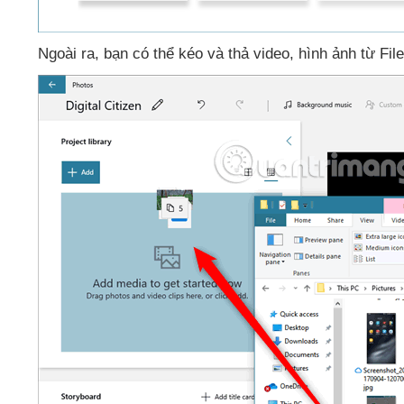
Ngoài ra
, bạn
có thể kéo
và thả video
, hình ảnh từ Fil