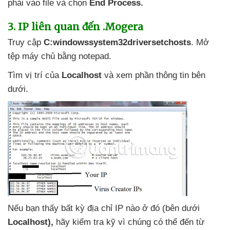
phải vào file
và chọn
End Process.
3
. IP liên quan đến .Mogera
Truy cập
C:windowssystem32driversetchosts
. Mở
tệp máy chủ bằng notepad.
Tìm vị trí
của
Localhost
và xem phần thông tin bên
dưới.
Nếu bạn thấy bất kỳ địa chỉ IP nào ở đó (bên dưới
Localhost),
hãy kiểm tra kỹ vì chúng
có thể đến từ