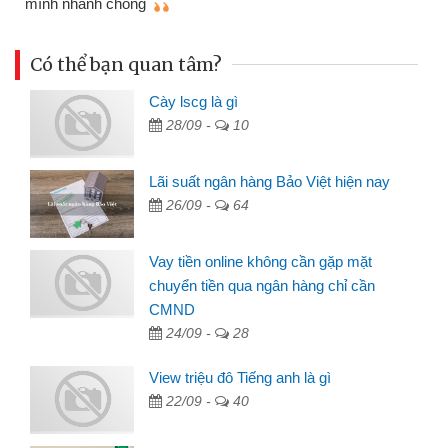
mình nhanh chóng
th
Có thể bạn quan tâm?
Cày lscg là gì
28/09 -
10
Lãi suất ngân hàng Bảo Việt hiện nay
26/09 -
64
Vay tiền online không cần gặp mặt
chuyển tiền qua ngân hàng chỉ cần
CMND
24/09 -
28
View triệu đô Tiếng anh là gì
22/09 -
40