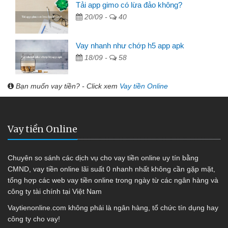
Tải app gimo có lừa đảo không?
20/09 -
40
Vay nhanh như chớp h5 app apk
18/09 -
58
Bạn muốn vay tiền? - Click xem
Vay tiền Online
Vay tiền Online
Chuyên so sánh các dịch vụ cho vay tiền online uy tín bằng
CMND, vay tiền online lãi suất 0 nhanh nhất không cần gặp mặt,
tổng hợp các web vay tiền online trong ngày từ các ngân hàng và
công ty tài chính tại Việt Nam
Vaytienonline.com không phải là ngân hàng, tổ chức tín dụng hay
công ty cho vay!