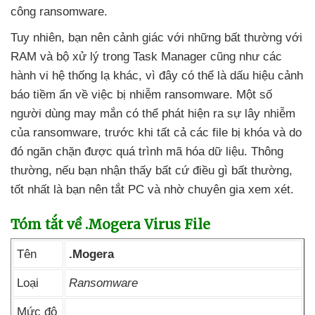
công ransomware.
Tuy nhiên
, bạn nên cảnh giác
với
những bất thường
với
RAM
và bộ xử lý trong Task Manager
cũng như
các
hành vi hệ thống lạ khác
, vì đây
có thể là dấu hiệu cảnh
báo tiềm ẩn về việc bị nhiễm ransomware
. Một số
người dùng may mắn
có thể phát hiện ra sự lây nhiễm
của ransomware
, trước khi
tất cả
các file bị khóa
và do
đó ngăn chặn
được
quá trình mã hóa dữ liệu
. Thông
thường
,
nếu bạn nhận thấy
bất cứ điều gì bất thường
,
tốt nhất là bạn nên tắt PC
và nhờ chuyên gia xem xét.
Tóm tắt về .Mogera Virus File
Tên
.Mogera
Loại
Ransomware
Mức độ