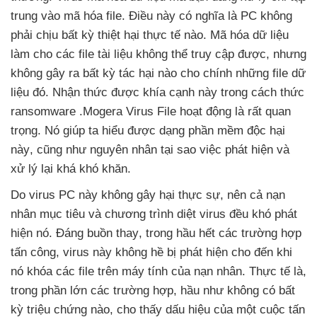
trung vào mã hóa file
. Điều này có nghĩa là PC không
phải chịu bất kỳ thiệt hại thực tế nào
. Mã hóa dữ liệu
làm cho
các file tài liệu không thể truy cập
được
,
nhưng
không gây ra bất kỳ tác hại nào cho chính
những file dữ
liệu đó
. Nhận thức
được khía cạnh này trong cách thức
ransomware .Mogera Virus File hoạt động là
rất quan
trọng
. Nó giúp ta hiểu
được dạng phần mềm độc hại
này
,
cũng như nguyên nhân tại sao việc phát hiện
và
xử lý lại
khá khó khăn.
Do virus PC này không gây hại thực sự
, nên cả nạn
nhân mục tiêu
và chương trình diệt virus đều khó phát
hiện nó
. Đáng buồn thay
, trong hầu hết
các trường hợp
tấn công
, virus này không hề bị phát hiện cho đến khi
nó khóa
các file trên máy tính
của nạn nhân
. Thực tế là
,
trong phần lớn
các trường hợp
, hầu như không có bất
kỳ triệu chứng nào
, cho thấy dấu hiệu
của một cuộc tấn