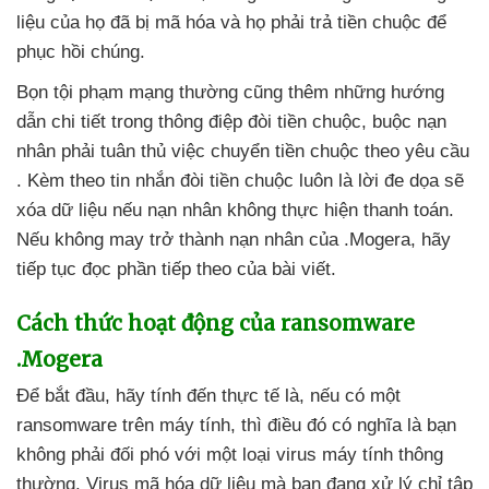
liệu
của họ
đã bị mã hóa
và họ phải trả tiền chuộc
để
phục hồi chúng.
Bọn tội phạm mạng thường
cũng thêm
những hướng
dẫn chi tiết trong thông điệp đòi tiền chuộc
, buộc nạn
nhân phải tuân thủ việc chuyển tiền chuộc theo yêu cầu
. Kèm theo tin nhắn đòi tiền chuộc luôn là lời đe dọa
sẽ
xóa dữ liệu
nếu nạn nhân không thực hiện thanh toán
.
Nếu không may trở thành nạn nhân
của .Mogera
, hãy
tiếp tục đọc phần
tiếp theo
của bài viết.
Cách thức hoạt động
của ransomware
.Mogera
Để bắt đầu
, hãy tính đến thực tế là
,
nếu có một
ransomware trên máy tính
,
thì điều đó có nghĩa là bạn
không phải đối phó
với một loại virus máy tính thông
thường
. Virus mã hóa dữ liệu
mà bạn đang xử lý chỉ tập