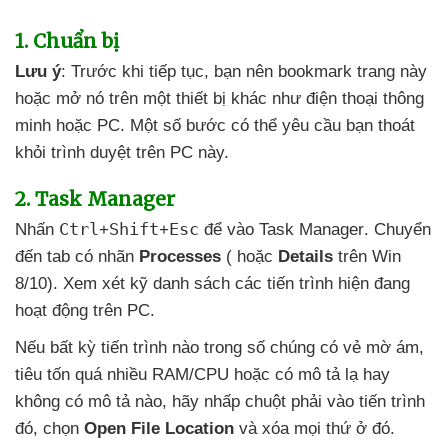
1
. Chuẩn bị
Lưu ý
: Trước khi tiếp tục
, bạn nên bookmark trang này
hoặc mở nó trên một thiết bị khác như điện thoại thông
minh
hoặc PC
. Một số bước
có thể yêu cầu bạn thoát
khỏi trình duyệt trên PC này.
2
. Task Manager
Ctrl
Shift
Esc
Nhấn
+
+
để vào Task Manager
. Chuyển
đến tab có nhãn
Processes
(
hoặc
Details
trên Win
8/10)
. Xem xét kỹ danh sách
các tiến trình hiện đang
hoạt động trên PC.
Nếu bất kỳ tiến trình nào trong số chúng có vẻ mờ ám
,
tiêu tốn
quá nhiều RAM/CPU
hoặc có mô tả lạ hay
không có mô tả nào
, hãy nhấp chuột phải vào tiến trình
đó
, chọn
Open File Location
và xóa
mọi thứ ở đó.