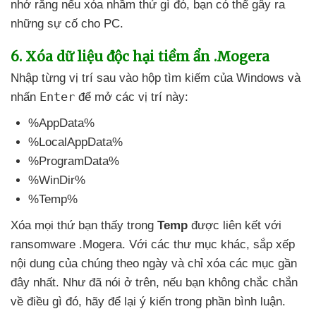
nhớ rằng
nếu xóa nhầm thứ gì đó
, bạn
có thể gây ra
những sự cố cho PC.
6
. Xóa dữ liệu độc hại tiềm ẩn .Mogera
Nhập từng vị trí sau vào hộp tìm kiếm
của Windows
và
Enter
nhấn
để mở
các vị trí này:
%AppData%
%LocalAppData%
%ProgramData%
%WinDir%
%Temp%
Xóa
mọi thứ bạn thấy trong
Temp
được liên kết
với
ransomware .Mogera
. Với
các thư mục khác
, sắp xếp
nội dung
của chúng theo ngày
và chỉ xóa
các mục gần
đây nhất
. Như
đã nói ở trên
,
nếu bạn không chắc chắn
về điều gì đó
, hãy
để lại ý kiến trong phần bình luận.