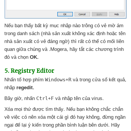
Nếu bạn thấy bất kỳ mục nhập nào trông có vẻ mờ ám
trong danh sách (nhà sản xuất không xác định
hoặc tên
nhà sản xuất có vẻ đáng ngờ)
thì
rất
có thể có mối liên
quan giữa chúng
và .Mogera
, hãy tắt
các chương trình
đó
và chọn
OK.
5
. Registry Editor
Windows
R
Nhấn tổ hợp phím
+
và trong cửa sổ kết quả
,
nhập
regedit.
Ctrl
F
Bây giờ
, nhấn
+
và nhập tên
của virus.
Xóa
mọi thứ
được tìm thấy
.
Nếu bạn không chắc chắn
về việc có nên xóa một cái gì đó hay không
, đừng ngần
ngại
để lại ý kiến trong phần bình luận bên dưới
. Hãy