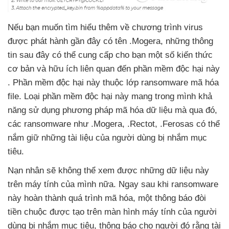
Nếu bạn muốn tìm hiểu thêm về chương trình virus
được phát hành gần đây có tên .Mogera
,
những thông
tin
sau đây
có thể cung cấp cho bạn một số kiến thức
cơ bản
và hữu ích liên quan đến phần mềm độc hại này
. Phần mềm độc hại này thuộc lớp ransomware mã hóa
file
. Loại phần mềm độc hại này mang trong mình khả
năng sử dụng phương pháp mã hóa dữ liệu
mà qua đó
,
các ransomware như .Mogera
, .Rectot
, .Ferosas
có thể
nắm giữ
những tài liệu
của người dùng bị nhắm mục
tiêu.
Nạn nhân
sẽ không thể xem
được
những dữ liệu này
trên máy tính
của mình nữa
. Ngay sau khi ransomware
này hoàn thành
quá trình mã hóa
, một thông báo đòi
tiền chuộc
được tạo trên màn hình máy tính
của người
dùng bị nhắm mục tiêu
, thông báo cho người đó rằng tài