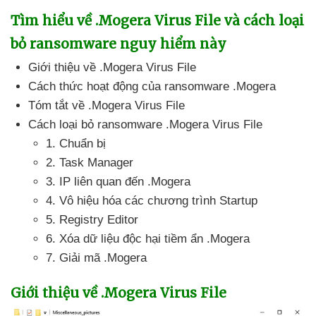
Tìm hiểu về .Mogera Virus File
và cách loại
bỏ ransomware nguy hiểm này
Giới thiệu về .Mogera Virus File
Cách thức hoạt động
của ransomware .Mogera
Tóm tắt về .Mogera Virus File
Cách loại bỏ ransomware .Mogera Virus File
1
. Chuẩn bị
2
. Task Manager
3
. IP liên quan đến .Mogera
4
. Vô hiệu hóa
các chương trình Startup
5
. Registry Editor
6
. Xóa dữ liệu độc hại tiềm ẩn .Mogera
7
. Giải mã .Mogera
Giới thiệu về .Mogera Virus File