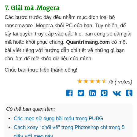
7
. Giải mã .Mogera
Các bước trước đây đều
nhằm mục đích loại bỏ
ransomware .Mogera khỏi PC
của bạn
. Tuy nhiên
,
để
lấy lại quyền truy cập vào
các file
, bạn
cũng
sẽ cần giải
mã
hoặc khôi phục chúng
.
Quantrimang.com
có một
bài viết
riêng
với hướng dẫn chi tiết về
những gì bạn
cần làm
để mở khóa dữ liệu
của mình.
Chúc bạn thực hiện thành công!
/5 ( votes)
Có thể bạn quan tâm:
Các mẹo sử dụng hồi máu trong PUBG
Cách xoay “chổi vẽ" trong Photoshop chỉ trong 5
giây với mẹo này