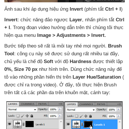
Ảnh sau khi áp dụng hiệu ứng
Invert
(phím tắt
Ctrl + I
)
Invert
: chức năng đảo ngược
Layer
, nhấn phím tắt
Ctrl
+ I
. Trong đoạn video hướng dẫn trên
thì chúng tôi thực
hiện qua menu
Image > Adjustments > Invert.
Bước
tiếp theo
sẽ
rất là mỏi tay
nhé
mọi người.
Brush
Tool
: công cụ này
sẽ
được sử dụng
rất nhiều tại đây
,
chủ yếu là chế độ
Soft
với độ
Hardness
được thiết lập
0%
, Size 70 px
như hình trên
. Dùng chức năng này
để
tô vào
những phần hiển thị trên
Layer Hue/Saturation
(
được chỉ ra trong video)
. Ở đây
, tôi thực hiện Brush
trên
tất cả
các phần da trên khuôn mặt
, cánh tay: