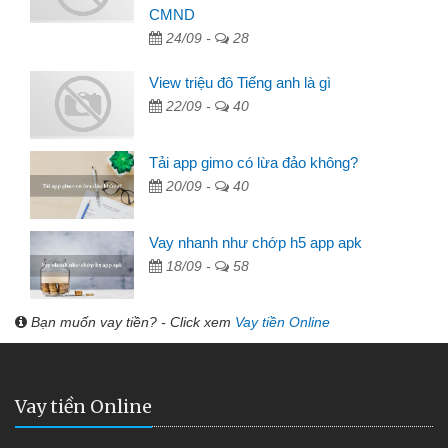
CMND
24/09 -
28
View triệu đô Tiếng anh là gì
22/09 -
40
Tải app gimo có lừa đảo không?
20/09 -
40
Vay nhanh như chớp h5 app apk
18/09 -
58
Bạn muốn vay tiền? - Click xem
Vay tiền Online
Vay tiền Online