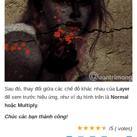
Sau đó
, thay đổi giữa
các chế độ khác nhau
của
Layer
để xem trước hiệu ứng
, như ví dụ hình trên là
Normal
hoặc Multiply.
Chúc
các bạn thành công!
/5 ( votes)