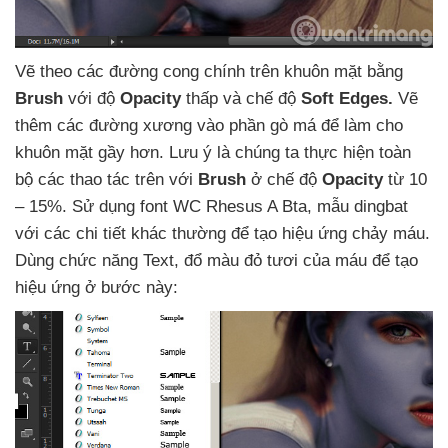
Vẽ theo
các đường cong chính trên khuôn mặt bằng
Brush
với độ
Opacity
thấp
và chế độ
Soft Edges
.
Vẽ
thêm
các đường xương vào phần gò má
để làm cho
khuôn mặt gầy hơn
. Lưu ý là chúng ta thực hiện toàn
bộ
các thao tác trên
với
Brush
ở chế độ
Opacity
từ 10
– 15%
. Sử dụng font WC Rhesus A Bta
, mẫu dingbat
với
các chi tiết khác thường
để tạo hiệu ứng chảy máu
.
Dùng chức năng Text
, đổ màu đỏ tươi
của máu
để tạo
hiệu ứng ở bước này: