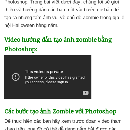
Photoshop
. Trong bài viết
dưới đây
, chúng tôi
sẽ giới
thiệu
và hướng dẫn
các bạn một vài bước cơ bản
để
tạo ra
những tấm ảnh vui về chủ đề Zombie trong dịp lễ
hội Halloween hàng năm.
Video hướng dẫn tạo ảnh zombie bằng
Photoshop:
Các bước tạo ảnh Zombie
với Photoshop
Để thực hiện
các bạn hãy xem trước đoạn video tham
khảo trên
, qua đó
có thể dễ dàng nắm bắt
được
các