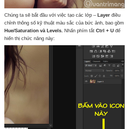
Chúng ta
sẽ bắt đầu
với việc tạo
các lớp –
Layer
điều
chỉnh thông số kỹ thuật màu sắc
của bức ảnh
,
bao gồm
Hue/Saturation
và Levels.
Nhấn phím tắt
Ctrl + U
để
hiển thị chức năng này: