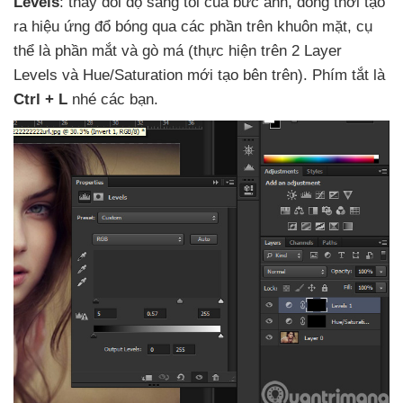
Levels
: thay đổi độ sáng tối
của bức ảnh
, đồng thời tạo
ra hiệu ứng đổ bóng qua
các phần trên khuôn mặt
, cụ
thể là phần mắt
và gò má (thực hiện trên 2 Layer
Levels
và Hue/Saturation mới tạo bên trên)
. Phím tắt là
Ctrl + L
nhé
các bạn.