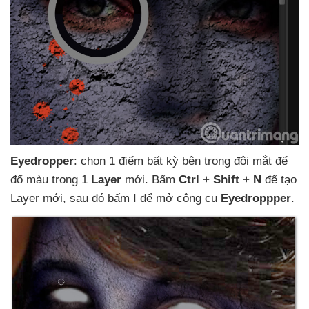
Eyedropper
: chọn 1 điểm bất kỳ bên trong đôi mắt
để
đổ màu trong 1
Layer
mới
. Bấm
Ctrl + Shift + N
để tạo
Layer mới
,
sau đó bấm I
để mở công cụ
Eyedroppper
.