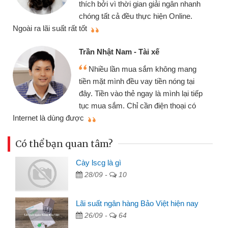
cần gặp mặt nên rất tiện lợi, sẽ giới
thiệu cho bạn bè biết
qu
Cấn Văn Lực - Tạp hóa
Tôi kinh doanh buôn bán nhỏ lẻ
nhiều lúc cần vốn nhập hàng, nhờ biết
đến website qua bạn bè giới thiệu tôi
đã giải quyết được công việc của
mình nhanh chóng
th
Có thể bạn quan tâm?
Cày lscg là gì
28/09 -
10
Lãi suất ngân hàng Bảo Việt hiện nay
26/09 -
64