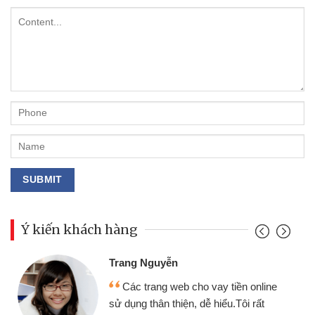
Ý kiến khách hàng
Đoàn Hữu Cảnh
Mình cần tiền gấp nên định cầm cố
chiếc xe wave nhưng thật may đã có
gói vay tiền bằng CMND online không