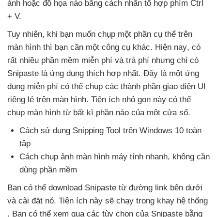
ảnh
hoặc đồ họa nào bằng cách nhấn tổ hợp phím Ctrl
+ V.
Tuy nhiên
, khi bạn muốn chụp một phần cụ thể trên
màn hình
thì bạn cần một công cụ khác
.
Hiện nay
, có
rất nhiều phần mềm miễn phí
và trả phí
nhưng chỉ có
Snipaste là ứng dụng thích hợp nhất
. Đây là một ứng
dụng miễn phí
có thể chụp
các thành phần giao diện UI
riêng lẻ trên màn hình
. Tiện ích nhỏ gọn này
có thể
chụp màn hình từ bất kì phần nào
của một cửa sổ.
Cách sử dụng Snipping Tool trên Windows 10 toàn
tập
Cách chụp ảnh màn hình máy tính nhanh
, không cần
dùng phần mềm
Bạn
có thể download Snipaste từ đường link bên dưới
và cài đặt nó
. Tiện ích này
sẽ chạy trong khay hệ thống
. Bạn
có thể xem qua
các tùy chọn
của Snipaste bằng