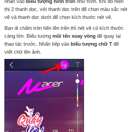
nhấn vào
biểu tượng hình tròn
như hình
.
Khi đó hiển
thị 2 thanh dọc
,
với thanh dọc trên
để chọn màu sắc nét
vẽ
và thanh dọc dưới
để chọn kích thước nét vẽ.
Bạn di chấm tròn tiến lên trên
thì nét vẽ có kích thước
càng lớn
. Biểu tượng
mũi tên xoay vòng
để quay lại
thao tác trước
. Nhấn tiếp vào
biểu tượng chữ T
để
viết chữ lên ảnh.