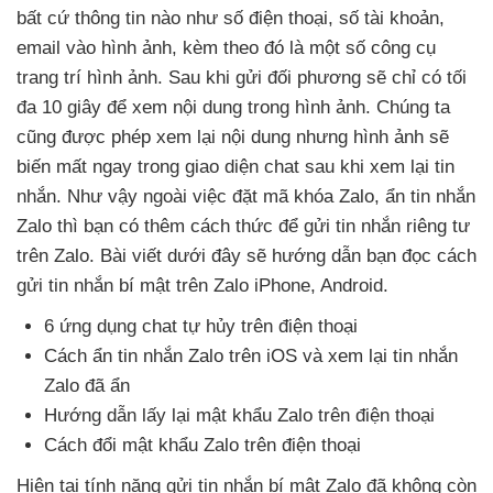
bất cứ thông tin nào như số điện thoại
, số tài khoản
,
email vào hình ảnh
, kèm theo đó là một số công cụ
trang trí hình ảnh
. Sau khi gửi đối phương
sẽ chỉ có tối
đa 10 giây
để xem nội dung trong hình ảnh
. Chúng ta
cũng
được phép xem lại nội dung
nhưng hình ảnh
sẽ
biến mất ngay trong giao diện chat sau khi xem lại tin
nhắn
.
Như vậy ngoài việc đặt mã khóa Zalo
, ẩn tin nhắn
Zalo
thì bạn có thêm cách thức
để gửi tin nhắn
riêng tư
trên Zalo
. Bài viết
dưới đây
sẽ hướng dẫn bạn đọc cách
gửi tin nhắn bí mật trên Zalo iPhone
, Android.
6 ứng dụng chat tự hủy trên điện thoại
Cách ẩn tin nhắn Zalo trên iOS
và xem lại tin nhắn
Zalo
đã ẩn
Hướng dẫn lấy lại mật khẩu Zalo trên điện thoại
Cách đổi mật khẩu Zalo trên điện thoại
Hiện tại tính năng gửi tin nhắn bí mật Zalo
đã không còn