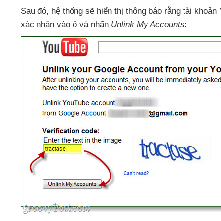
Sau đó
, hệ thống
sẽ hiển thị thông báo rằng tài khoả
xác nhận vào ô và nhấn
Unlink My Accounts
: