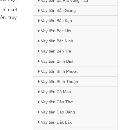
Vay tiền Bà Rịa Vũng Tàu
liên kết
Vay tiền Bắc Giang
iên
, truy
Vay tiền Bắc Kạn
Vay tiền Bạc Liêu
Vay tiền Bắc Ninh
Vay tiền Bến Tre
Vay tiền Bình Định
Vay tiền Bình Phước
Vay tiền Bình Thuận
Vay tiền Cà Mau
Vay tiền Cần Thơ
Vay tiền Cao Bằng
Vay tiền Đắk Lắk