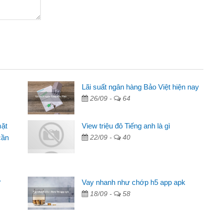
Lãi suất ngân hàng Bảo Việt hiện nay
26/09 -
64
 cáo trên facebook. Tôi là
à, sinh nhật bạn bè, mà đọc
mặt
View triệu đô Tiếng anh là gì
 quyết định vay
cần
22/09 -
40
ông ai cho vay. Trong khi
 riêng, trong 1-2 ngày tôi trả
?
Vay nhanh như chớp h5 app apk
 kịp thời và nhanh chóng
18/09 -
58