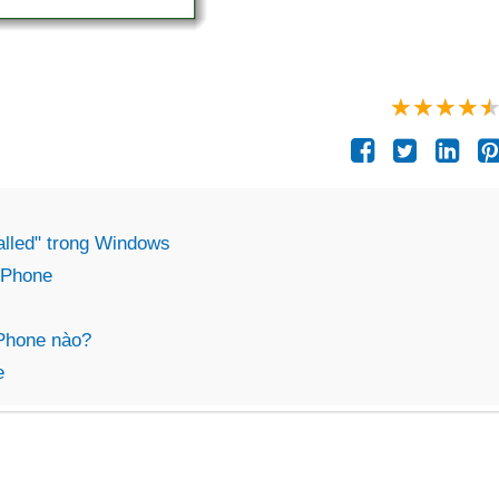
alled" trong Windows
 iPhone
iPhone nào?
e