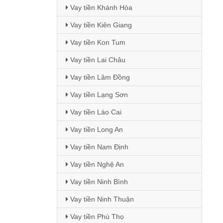
Vay tiền Khánh Hòa
Vay tiền Kiên Giang
Vay tiền Kon Tum
Vay tiền Lai Châu
Vay tiền Lâm Đồng
Vay tiền Lạng Sơn
Vay tiền Lào Cai
Vay tiền Long An
Vay tiền Nam Định
Vay tiền Nghệ An
Vay tiền Ninh Bình
Vay tiền Ninh Thuận
Vay tiền Phú Thọ