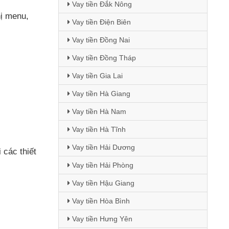
Vay tiền Đắk Nông
hị menu
,
Vay tiền Điện Biên
Vay tiền Đồng Nai
Vay tiền Đồng Tháp
Vay tiền Gia Lai
Vay tiền Hà Giang
Vay tiền Hà Nam
Vay tiền Hà Tĩnh
Vay tiền Hải Dương
i các thiết
Vay tiền Hải Phòng
Vay tiền Hậu Giang
Vay tiền Hòa Bình
Vay tiền Hưng Yên