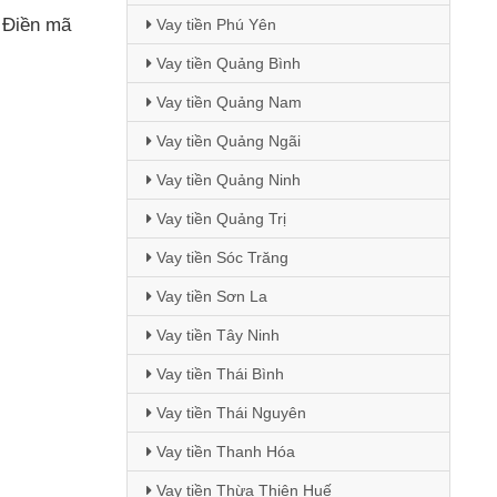
 Điền mã
Vay tiền Phú Yên
Vay tiền Quảng Bình
Vay tiền Quảng Nam
Vay tiền Quảng Ngãi
Vay tiền Quảng Ninh
Vay tiền Quảng Trị
Vay tiền Sóc Trăng
Vay tiền Sơn La
Vay tiền Tây Ninh
Vay tiền Thái Bình
Vay tiền Thái Nguyên
Vay tiền Thanh Hóa
Vay tiền Thừa Thiên Huế