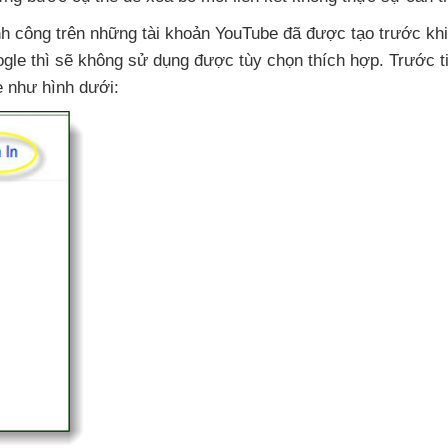
nh công trên
những tài khoản YouTube đã
được tạo trước khi 
gle thì
sẽ không sử dụng
được tùy chọn thích hợp
. Trước t
 như hình dưới: