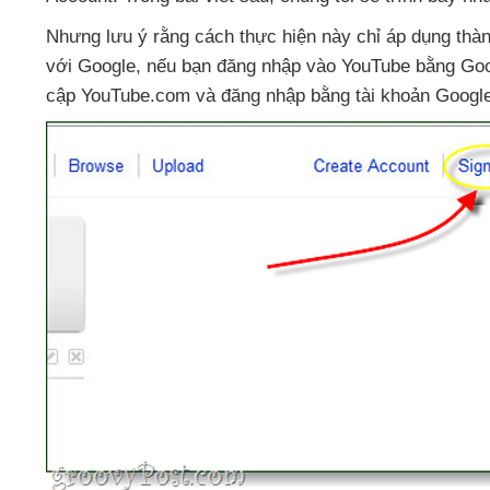
Nhưng lưu ý rằng cách thực hiện này chỉ áp dụng thà
với Google
,
nếu bạn đăng nhập vào YouTube bằng Goo
cập YouTube.com và đăng nhập bằng tài khoản Google