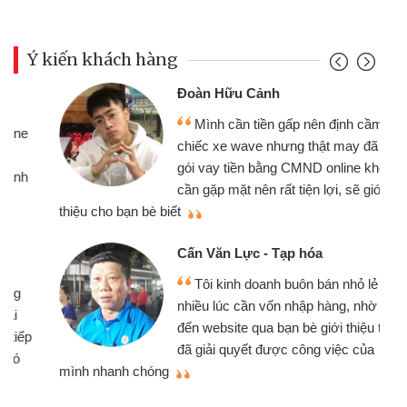
Ý kiến khách hàng
Đoàn Hữu Cảnh
Mình cần tiền gấp nên định cầm cố
chiếc xe wave nhưng thật may đã có
gói vay tiền bằng CMND online không
cần gặp mặt nên rất tiện lợi, sẽ giới
thiệu cho bạn bè biết
qu
Cấn Văn Lực - Tạp hóa
Tôi kinh doanh buôn bán nhỏ lẻ
nhiều lúc cần vốn nhập hàng, nhờ biết
đến website qua bạn bè giới thiệu tôi
đã giải quyết được công việc của
mình nhanh chóng
th