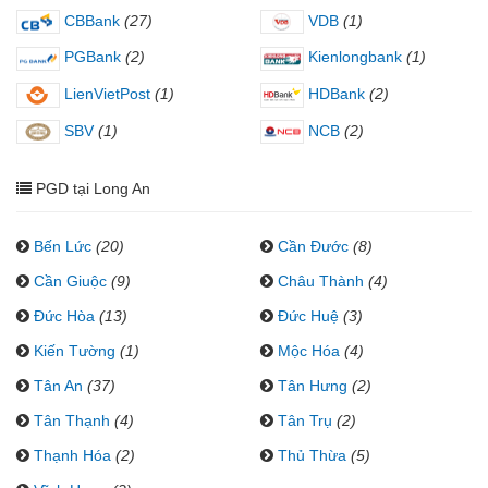
CBBank
(27)
VDB
(1)
PGBank
(2)
Kienlongbank
(1)
LienVietPost
(1)
HDBank
(2)
SBV
(1)
NCB
(2)
PGD tại Long An
Bến Lức
(20)
Cần Đước
(8)
Cần Giuộc
(9)
Châu Thành
(4)
Đức Hòa
(13)
Đức Huệ
(3)
Kiến Tường
(1)
Mộc Hóa
(4)
Tân An
(37)
Tân Hưng
(2)
Tân Thạnh
(4)
Tân Trụ
(2)
Thạnh Hóa
(2)
Thủ Thừa
(5)