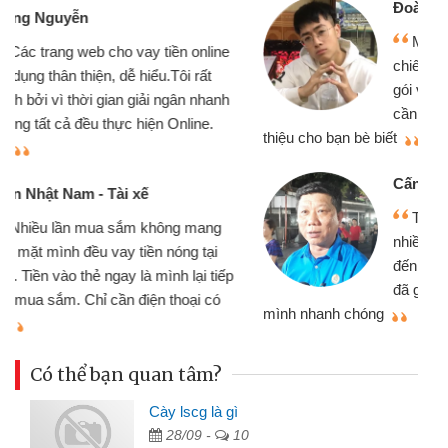
Đoàn Hữu Cảnh
Mình cần tiền gấp nên định cầm cố
chiếc xe wave nhưng thật may đã có
gói vay tiền bằng CMND online không
cần gặp mặt nên rất tiện lợi, sẽ giới
thiệu cho bạn bè biết
qu
Cấn Văn Lực - Tạp hóa
Tôi kinh doanh buôn bán nhỏ lẻ
nhiều lúc cần vốn nhập hàng, nhờ biết
đến website qua bạn bè giới thiệu tôi
đã giải quyết được công việc của
mình nhanh chóng
th
Có thể bạn quan tâm?
Cày lscg là gì
28/09 -
10