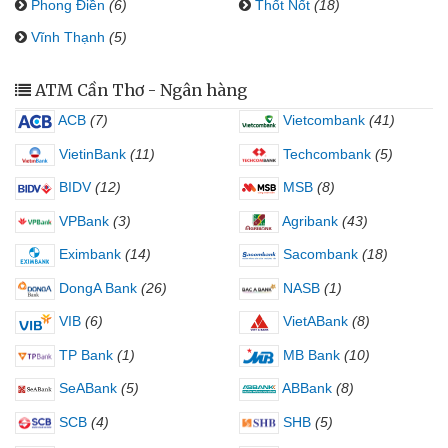
Phong Điền
(6)
Thốt Nốt
(18)
Vĩnh Thạnh
(5)
ATM Cần Thơ - Ngân hàng
ACB
(7)
Vietcombank
(41)
VietinBank
(11)
Techcombank
(5)
BIDV
(12)
MSB
(8)
VPBank
(3)
Agribank
(43)
Eximbank
(14)
Sacombank
(18)
DongA Bank
(26)
NASB
(1)
VIB
(6)
VietABank
(8)
TP Bank
(1)
MB Bank
(10)
SeABank
(5)
ABBank
(8)
SCB
(4)
SHB
(5)