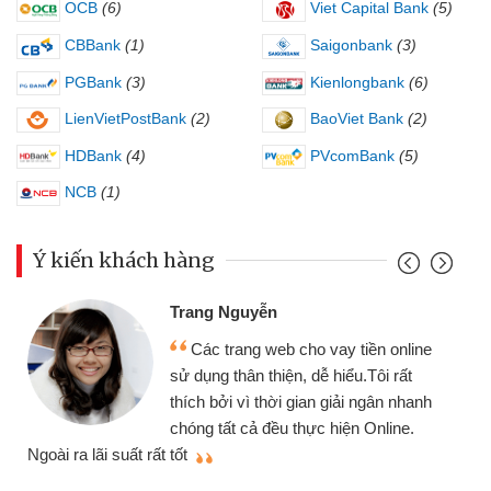
OCB
(6)
Viet Capital Bank
(5)
CBBank
(1)
Saigonbank
(3)
PGBank
(3)
Kienlongbank
(6)
LienVietPostBank
(2)
BaoViet Bank
(2)
HDBank
(4)
PVcomBank
(5)
NCB
(1)
Ý kiến khách hàng
Đoàn Hữu Cảnh
Mình cần tiền gấp 
b cho vay tiền online
chiếc xe wave nhưng t
ện, dễ hiểu.Tôi rất
gói vay tiền bằng CMN
i gian giải ngân nhanh
cần gặp mặt nên rất tiện
 thực hiện Online.
thiệu cho bạn bè biết