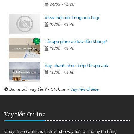
24/09 -
28
View triệu đô Tiếng anh là gì
22/09 -
40
Tải app gimo có lừa đảo không?
20/09 -
40
Vay nhanh như chớp h5 app apk
18/09 -
58
Bạn muốn vay tiền? - Click xem
Vay tiền Online
Vay tiền Online
Chuyên so sánh các dịch vụ cho vay tiền online uy tín bằng