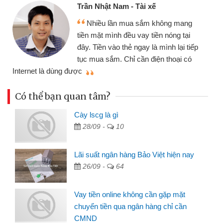
Cấn Văn Lực - Tạp h
- Tài xế
Tôi kinh doanh buôn
ua sắm không mang
nhiều lúc cần vốn nhập
u vay tiền nóng tại
đến website qua bạn bè 
ẻ ngay là mình lại tiếp
đã giải quyết được côn
ỉ cần điện thoại có
mình nhanh chóng
Có thể bạn quan tâm?
Cày lscg là gì
28/09 -
10
Lãi suất ngân hàng Bảo Việt hiện nay
26/09 -
64
Vay tiền online không cần gặp mặt
chuyển tiền qua ngân hàng chỉ cần
CMND