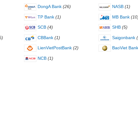
DongA Bank
(26)
NASB
(1)
TP Bank
(1)
MB Bank
(10
SCB
(4)
SHB
(5)
5)
CBBank
(1)
Saigonbank
LienVietPostBank
(2)
BaoViet Ban
NCB
(1)