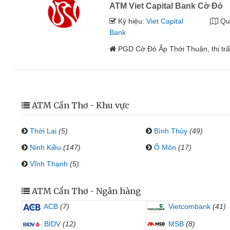
ATM Viet Capital Bank Cờ Đỏ
Ký hiệu:
Viet Capital
Qu
Bank
PGD Cờ Đỏ Ấp Thới Thuận, thị tr
ATM Cần Thơ - Khu vực
Thới Lai
(5)
Bình Thủy
(49)
Ninh Kiều
(147)
Ô Môn
(17)
Vĩnh Thạnh
(5)
ATM Cần Thơ - Ngân hàng
ACB
(7)
Vietcombank
(41)
BIDV
(12)
MSB
(8)