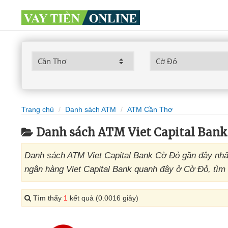
Trang chủ
Danh sách ATM
ATM Cần Thơ
Danh sách ATM Viet Capital Bank
Danh sách ATM Viet Capital Bank Cờ Đỏ gần đây nhấ
ngân hàng Viet Capital Bank quanh đây ở Cờ Đỏ, tìm c
Tìm thấy
1
kết quả (0.0016 giây)