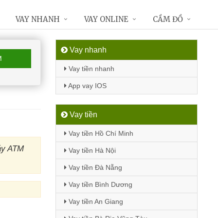
VAY NHANH
VAY ONLINE
CẦM ĐỒ
Vay nhanh
M
Vay tiền nhanh
App vay IOS
Vay tiền
Vay tiền Hồ Chí Minh
máy ATM
Vay tiền Hà Nội
Vay tiền Đà Nẵng
Vay tiền Bình Dương
Vay tiền An Giang