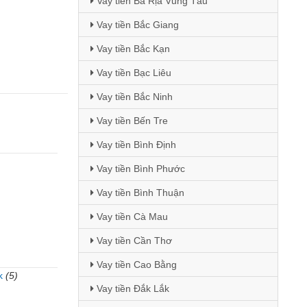
Vay tiền Bà Rịa Vũng Tàu
Vay tiền Bắc Giang
Vay tiền Bắc Kạn
Vay tiền Bạc Liêu
Vay tiền Bắc Ninh
Vay tiền Bến Tre
Vay tiền Bình Định
Vay tiền Bình Phước
Vay tiền Bình Thuận
Vay tiền Cà Mau
Vay tiền Cần Thơ
Vay tiền Cao Bằng
k
(5)
Vay tiền Đắk Lắk
)