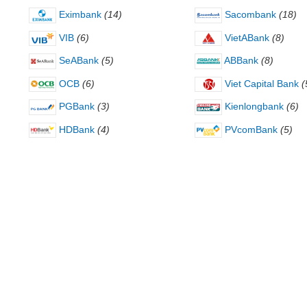
Eximbank
(14)
Sacombank
(18)
VIB
(6)
VietABank
(8)
SeABank
(5)
ABBank
(8)
OCB
(6)
Viet Capital Bank
(
PGBank
(3)
Kienlongbank
(6)
HDBank
(4)
PVcomBank
(5)