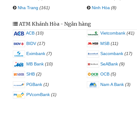
Nha Trang
(161)
Ninh Hòa
(8)
ATM Khánh Hòa - Ngân hàng
ACB
(10)
Vietcombank
(41)
BIDV
(17)
MSB
(11)
Eximbank
(7)
Sacombank
(17)
MB Bank
(10)
SeABank
(9)
SHB
(2)
OCB
(5)
PGBank
(1)
Nam A Bank
(3)
PVcomBank
(1)