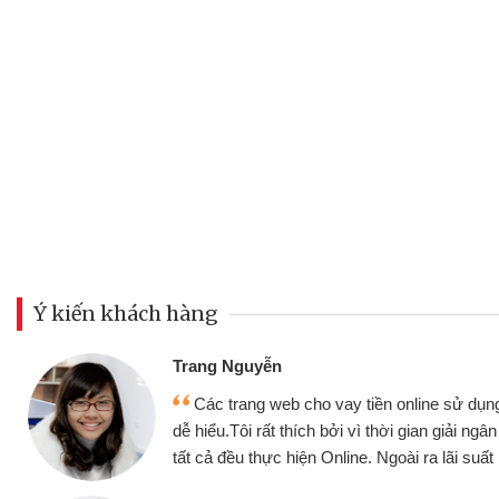
Ý kiến khách hàng
Đoàn Hữ
Mình c
y tiền online sử dụng thân thiện,
nhưng thậ
i vì thời gian giải ngân nhanh chóng
không cần 
ine. Ngoài ra lãi suất rất tốt
bè biết