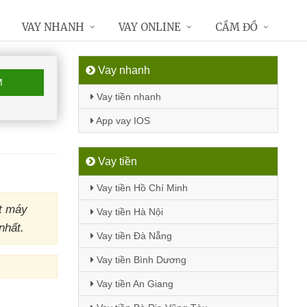
VAY NHANH
VAY ONLINE
CẦM ĐỒ
Vay nhanh
M
Vay tiền nhanh
App vay IOS
Vay tiền
Vay tiền Hồ Chí Minh
ặt máy
Vay tiền Hà Nội
nhất.
Vay tiền Đà Nẵng
Vay tiền Bình Dương
Vay tiền An Giang