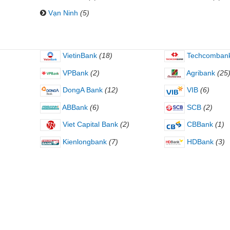
Vạn Ninh
(5)
VietinBank
(18)
Techcomban
VPBank
(2)
Agribank
(25
DongA Bank
(12)
VIB
(6)
ABBank
(6)
SCB
(2)
Viet Capital Bank
(2)
CBBank
(1)
Kienlongbank
(7)
HDBank
(3)