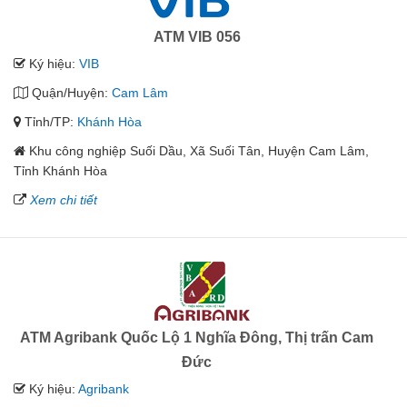
ATM VIB 056
Ký hiệu:
VIB
Quận/Huyện:
Cam Lâm
Tỉnh/TP:
Khánh Hòa
Khu công nghiệp Suối Dầu, Xã Suối Tân, Huyện Cam Lâm,
Tỉnh Khánh Hòa
Xem chi tiết
ATM Agribank Quốc Lộ 1 Nghĩa Đông, Thị trấn Cam
Đức
Ký hiệu:
Agribank