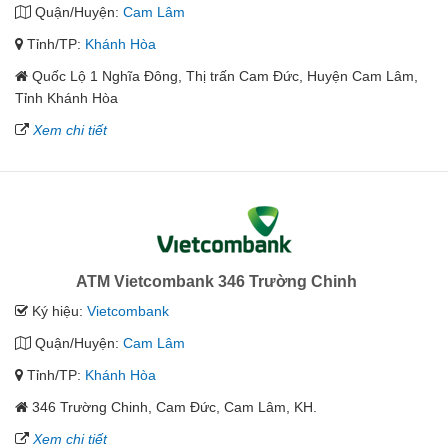
Quận/Huyện:
Cam Lâm
Tỉnh/TP:
Khánh Hòa
Quốc Lộ 1 Nghĩa Đông, Thị trấn Cam Đức, Huyện Cam Lâm,
Tỉnh Khánh Hòa
Xem chi tiết
ATM Vietcombank 346 Trường Chinh
Ký hiệu:
Vietcombank
Quận/Huyện:
Cam Lâm
Tỉnh/TP:
Khánh Hòa
346 Trường Chinh, Cam Đức, Cam Lâm, KH.
Xem chi tiết