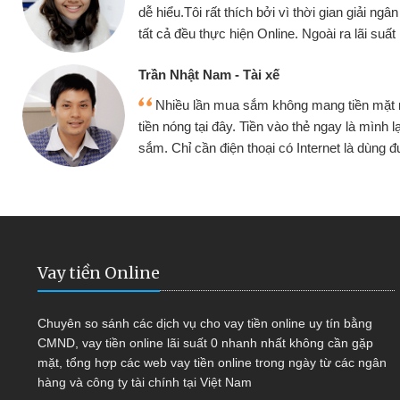
nhưng thật may đã c
gian giải ngân nhanh chóng
không cần gặp mặt nên
ra lãi suất rất tốt
bè biết
Cấn Văn Lực - Tạp
g tiền mặt mình đều vay
Tôi kinh doanh bu
y là mình lại tiếp tục mua
hàng, nhờ biết đến we
et là dùng được
quyết được công vi
Vay tiền Online
Chuyên so sánh các dịch vụ cho vay tiền online uy tín bằng
CMND, vay tiền online lãi suất 0 nhanh nhất không cần gặp
mặt, tổng hợp các web vay tiền online trong ngày từ các ngân
hàng và công ty tài chính tại Việt Nam