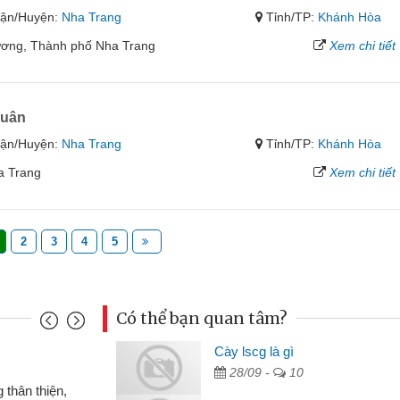
ận/Huyện:
Nha Trang
Tỉnh/TP:
Khánh Hòa
ương, Thành phố Nha Trang
Xem chi tiết
quân
ận/Huyện:
Nha Trang
Tỉnh/TP:
Khánh Hòa
a Trang
Xem chi tiết
2
3
4
5
Có thể bạn quan tâm?
Cày lscg là gì
Mai Lan
28/09 -
10
p nên định cầm cố chiếc xe wave
Tôi 