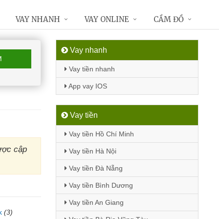
VAY NHANH
VAY ONLINE
CẦM ĐỒ
Vay nhanh
M
Vay tiền nhanh
App vay IOS
Vay tiền
Vay tiền Hồ Chí Minh
ược cập
Vay tiền Hà Nội
Vay tiền Đà Nẵng
Vay tiền Bình Dương
Vay tiền An Giang
k
(3)