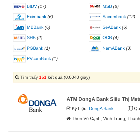
BIDV
(17)
MSB
(8)
Eximbank
(6)
Sacombank
(12)
MBBank
(6)
SeABank
(6)
SHB
(2)
OCB
(4)
PGBank
(1)
NamABank
(3)
PVcomBank
(1)
Tìm thấy
161
kết quả (0.0040 giây)
ATM DongA Bank Siêu Thị Met
Ký hiệu:
DongA Bank
Qu
Thôn Võ Cạnh, Vĩnh Trung, Thàn