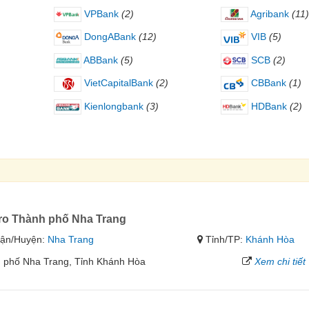
VPBank
(2)
Agribank
(11)
DongABank
(12)
VIB
(5)
ABBank
(5)
SCB
(2)
VietCapitalBank
(2)
CBBank
(1)
Kienlongbank
(3)
HDBank
(2)
ro Thành phố Nha Trang
ận/Huyện:
Nha Trang
Tỉnh/TP:
Khánh Hòa
h phố Nha Trang, Tỉnh Khánh Hòa
Xem chi tiết