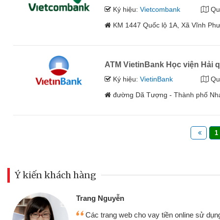
Ký hiệu:
Vietcombank
Qu
KM 1447 Quốc lộ 1A, Xã Vĩnh Ph
ATM VietinBank Học viện Hải 
Ký hiệu:
VietinBank
Qu
đường Dã Tượng - Thành phố Nh
1
Ý kiến khách hàng
Đoàn Hữu Cảnh
Mình cần tiền gấ
ine sử dụng thân thiện,