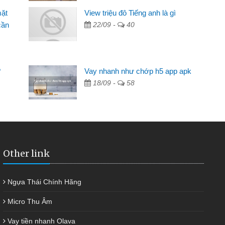
ên nên cần đóng tiền nhà, sinh nhật bạn bè, mà đọc
mặt
View triệu đô Tiếng anh là gì
ủ tục nhanh gọn nên tôi quyết định vay
cần
22/09 -
40
nh Chánh
2 tuần các ngân hàng không ai cho vay. Trong khi
 triệu để giải quyết việc riêng, trong 1-2 ngày tôi trả
?
Vay nhanh như chớp h5 app apk
ôi. Cảm ơn đã giúp tôi kịp thời và nhanh chóng
18/09 -
58
Other link
Ngựa Thái Chính Hãng
Micro Thu Âm
Vay tiền nhanh Olava