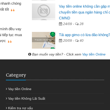
ó gói vay tiền bằng CMND online
sinh vi
Vay tiền online không cần gặp 
 rất tiện lợi, sẽ giới thiệu cho bạn
thấy th
chuyển tiền qua ngân hàng chỉ 
CMND
Lâm Mi
 hóa
24/09 -
28
Mất 
ôn bán nhỏ lẻ nhiều lúc cần vốn nhập
cần có 2
Tải app gimo có lừa đảo không
bsite qua bạn bè giới thiệu tôi đã giải
được th
20/09 -
40
ệc của mình nhanh chóng
Bạn muốn vay tiền? - Click xem
Vay tiền Online
Category
Vay tiền Online
Vay tiền Không Lãi Suất
Kiểm tra nợ xấu