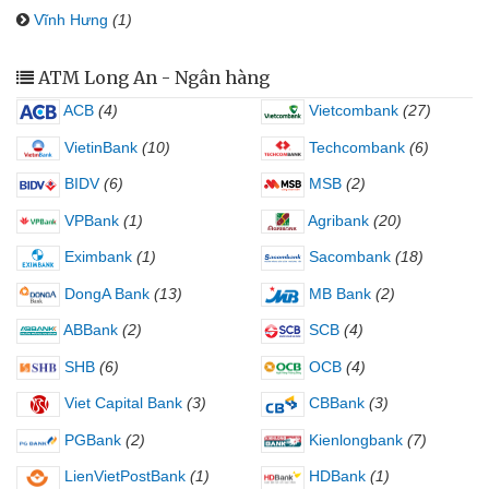
Vĩnh Hưng
(1)
ATM Long An - Ngân hàng
ACB
(4)
Vietcombank
(27)
VietinBank
(10)
Techcombank
(6)
BIDV
(6)
MSB
(2)
VPBank
(1)
Agribank
(20)
Eximbank
(1)
Sacombank
(18)
DongA Bank
(13)
MB Bank
(2)
ABBank
(2)
SCB
(4)
SHB
(6)
OCB
(4)
Viet Capital Bank
(3)
CBBank
(3)
PGBank
(2)
Kienlongbank
(7)
LienVietPostBank
(1)
HDBank
(1)