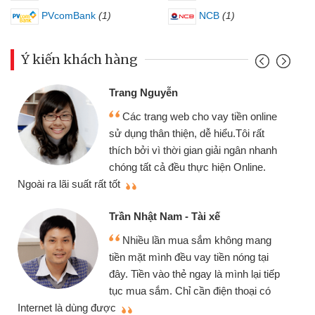
PVcomBank
(1)
NCB
(1)
Ý kiến khách hàng
Trang Nguyễn
Các trang web cho vay tiền online
sử dụng thân thiện, dễ hiểu.Tôi rất
thích bởi vì thời gian giải ngân nhanh
chóng tất cả đều thực hiện Online.
thi
Ngoài ra lãi suất rất tốt
Trần Nhật Nam - Tài xế
Nhiều lần mua sắm không mang
tiền mặt mình đều vay tiền nóng tại
đây. Tiền vào thẻ ngay là mình lại tiếp
tục mua sắm. Chỉ cần điện thoại có
mì
Internet là dùng được