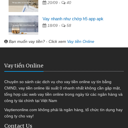
20/09 -
40
Vay nhanh như chớp h5 app apk
18/09 -
58
Bạn muốn vay tiền? - Click xem
Vay tiền Online
Vay tiền Online
Chuyên so sánh các dịch vụ cho vay tiền online uy tín bằng
CMND, vay tiền online lãi suất 0 nhanh nhất không cần gặp mặt,
tổng hợp các web vay tiền online trong ngày từ các ngân hàng và
công ty tài chính tại Việt Nam
Vaytienonline.com không phải là ngân hàng, tổ chức tín dụng hay
công ty cho vay!
Contact Us