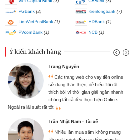
Viet Capital Bank
(3)
CBBank
(3)
PGBank
(2)
Kienlongbank
(7)
LienVietPostBank
(1)
HDBank
(1)
PVcomBank
(1)
NCB
(1)
Ý kiến khách hàng
Trang Nguyễn
Các trang web cho vay tiền online
sử dụng thân thiện, dễ hiểu.Tôi rất
thích bởi vì thời gian giải ngân nhanh
chóng tất cả đều thực hiện Online.
thi
Ngoài ra lãi suất rất tốt
Trần Nhật Nam - Tài xế
Nhiều lần mua sắm không mang
tiền mặt mình đều vay tiền nóng tại