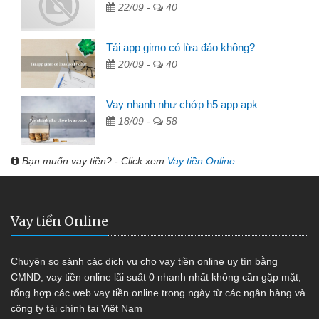
22/09 -
40
Tải app gimo có lừa đảo không?
20/09 -
40
Vay nhanh như chớp h5 app apk
18/09 -
58
Bạn muốn vay tiền? - Click xem
Vay tiền Online
Vay tiền Online
Chuyên so sánh các dịch vụ cho vay tiền online uy tín bằng
CMND, vay tiền online lãi suất 0 nhanh nhất không cần gặp mặt,
tổng hợp các web vay tiền online trong ngày từ các ngân hàng và
công ty tài chính tại Việt Nam