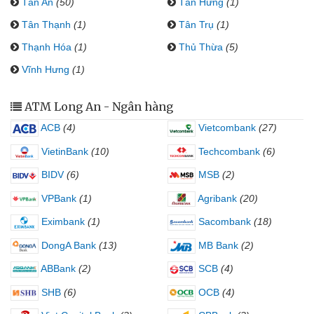
Tân An
(50)
Tân Hưng
(1)
Tân Thạnh
(1)
Tân Trụ
(1)
Thạnh Hóa
(1)
Thủ Thừa
(5)
Vĩnh Hưng
(1)
ATM Long An - Ngân hàng
ACB
(4)
Vietcombank
(27)
VietinBank
(10)
Techcombank
(6)
BIDV
(6)
MSB
(2)
VPBank
(1)
Agribank
(20)
Eximbank
(1)
Sacombank
(18)
DongA Bank
(13)
MB Bank
(2)
ABBank
(2)
SCB
(4)
SHB
(6)
OCB
(4)