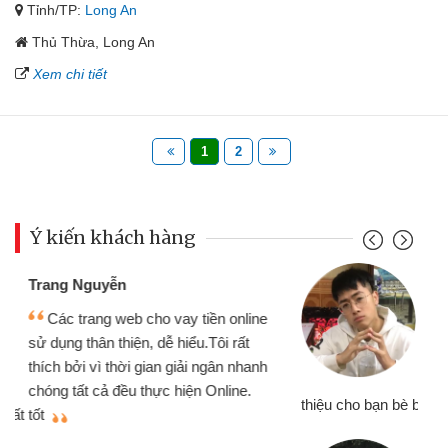
Tỉnh/TP:
Long An
Thủ Thừa, Long An
Xem chi tiết
1
2
Ý kiến khách hàng
Đoàn Hữu Cảnh
Mình cần tiền gấp nên định cầm cố
chiếc xe wave nhưng thật may đã có
gói vay tiền bằng CMND online không
cần gặp mặt nên rất tiện lợi, sẽ giới
thiệu cho bạn bè biết
qu