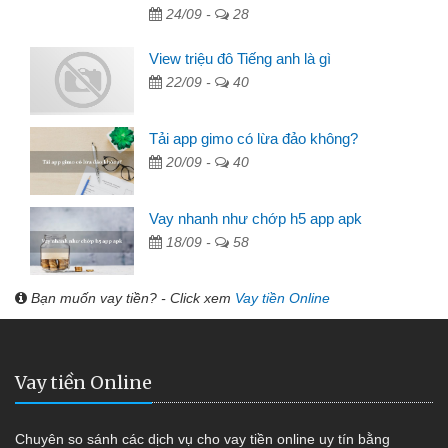
24/09 -
28
View triệu đô Tiếng anh là gì
22/09 -
40
Tải app gimo có lừa đảo không?
20/09 -
40
Vay nhanh như chớp h5 app apk
18/09 -
58
Bạn muốn vay tiền? - Click xem
Vay tiền Online
Vay tiền Online
Chuyên so sánh các dịch vụ cho vay tiền online uy tín bằng