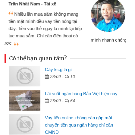
Cấn Văn Lực - Tạp hóa
Tôi kinh doanh buôn bán nhỏ lẻ
nhiều lúc cần vốn nhập hàng, nhờ biết
đến website qua bạn bè giới thiệu tôi
đã giải quyết được công việc của
mình nhanh chóng
th
Có thể bạn quan tâm?
Cày lscg là gì
28/09 -
10
Lãi suất ngân hàng Bảo Việt hiện nay
26/09 -
64
Vay tiền online không cần gặp mặt
chuyển tiền qua ngân hàng chỉ cần
CMND