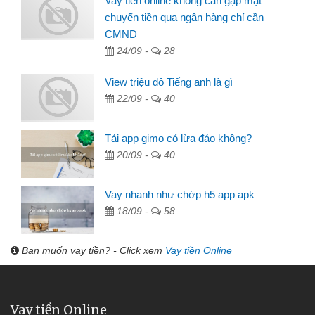
Vay tiền online không cần gặp mặt
chuyển tiền qua ngân hàng chỉ cần
CMND
24/09 -
28
View triệu đô Tiếng anh là gì
22/09 -
40
Tải app gimo có lừa đảo không?
20/09 -
40
Vay nhanh như chớp h5 app apk
18/09 -
58
Bạn muốn vay tiền? - Click xem
Vay tiền Online
Vay tiền Online