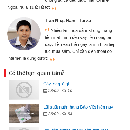
chóng tất cả đều thực hiện Online.
thi
Ngoài ra lãi suất rất tốt
Trần Nhật Nam - Tài xế
Nhiều lần mua sắm không mang
tiền mặt mình đều vay tiền nóng tại
đây. Tiền vào thẻ ngay là mình lại tiếp
tục mua sắm. Chỉ cần điện thoại có
mì
Internet là dùng được
Có thể bạn quan tâm?
Cày lscg là gì
28/09 -
10
Lãi suất ngân hàng Bảo Việt hiện nay
26/09 -
64