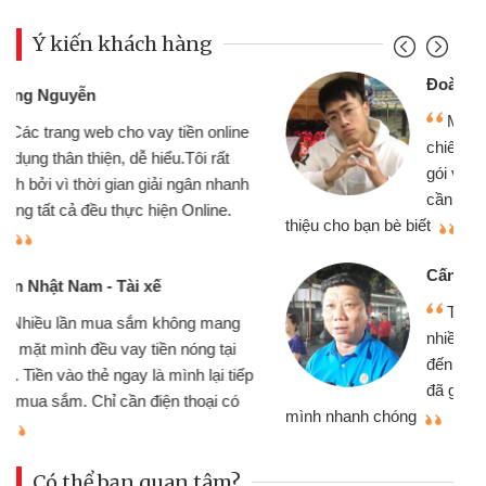
Ý kiến khách hàng
Đoàn Hữu Cảnh
Mình cần tiền gấp nên định cầm cố
chiếc xe wave nhưng thật may đã có
gói vay tiền bằng CMND online không
cần gặp mặt nên rất tiện lợi, sẽ giới
thiệu cho bạn bè biết
qu
Cấn Văn Lực - Tạp hóa
Tôi kinh doanh buôn bán nhỏ lẻ
nhiều lúc cần vốn nhập hàng, nhờ biết
đến website qua bạn bè giới thiệu tôi
đã giải quyết được công việc của
mình nhanh chóng
th
Có thể bạn quan tâm?