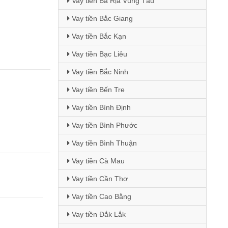
Vay tiền Bà Rịa Vũng Tàu
Vay tiền Bắc Giang
Vay tiền Bắc Kạn
Vay tiền Bạc Liêu
Vay tiền Bắc Ninh
Vay tiền Bến Tre
Vay tiền Bình Định
Vay tiền Bình Phước
Vay tiền Bình Thuận
Vay tiền Cà Mau
Vay tiền Cần Thơ
Vay tiền Cao Bằng
Vay tiền Đắk Lắk