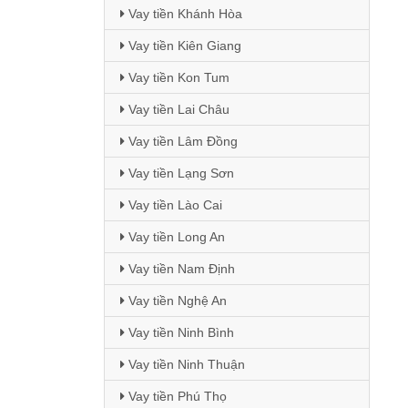
Vay tiền Khánh Hòa
Vay tiền Kiên Giang
Vay tiền Kon Tum
Vay tiền Lai Châu
Vay tiền Lâm Đồng
Vay tiền Lạng Sơn
Vay tiền Lào Cai
Vay tiền Long An
Vay tiền Nam Định
Vay tiền Nghệ An
Vay tiền Ninh Bình
Vay tiền Ninh Thuận
Vay tiền Phú Thọ