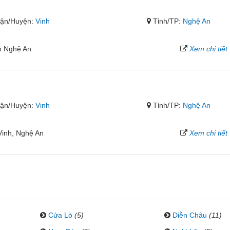
ận/Huyện:
Vinh
Tỉnh/TP:
Nghệ An
h Nghệ An
Xem chi tiết
ận/Huyện:
Vinh
Tỉnh/TP:
Nghệ An
Vinh, Nghệ An
Xem chi tiết
Cửa Lò
(5)
Diễn Châu
(11)