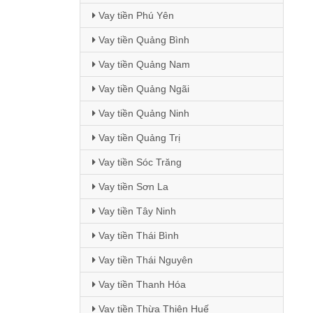
Vay tiền Phú Yên
Vay tiền Quảng Bình
Vay tiền Quảng Nam
Vay tiền Quảng Ngãi
Vay tiền Quảng Ninh
Vay tiền Quảng Trị
Vay tiền Sóc Trăng
Vay tiền Sơn La
Vay tiền Tây Ninh
Vay tiền Thái Bình
Vay tiền Thái Nguyên
Vay tiền Thanh Hóa
Vay tiền Thừa Thiên Huế