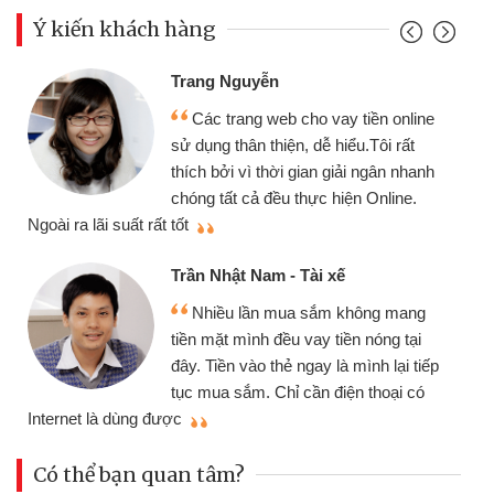
Ý kiến khách hàng
Đoàn Hữu Cảnh
Mình cần tiền gấp nên 
o vay tiền online
chiếc xe wave nhưng thật
dễ hiểu.Tôi rất
gói vay tiền bằng CMND o
an giải ngân nhanh
cần gặp mặt nên rất tiện lợi
ực hiện Online.
thiệu cho bạn bè biết
Cấn Văn Lực - Tạp hóa
i xế
Tôi kinh doanh buôn bán
sắm không mang
nhiều lúc cần vốn nhập hàn
ay tiền nóng tại
đến website qua bạn bè giới
ay là mình lại tiếp
đã giải quyết được công v
n điện thoại có
mình nhanh chóng
Có thể bạn quan tâm?