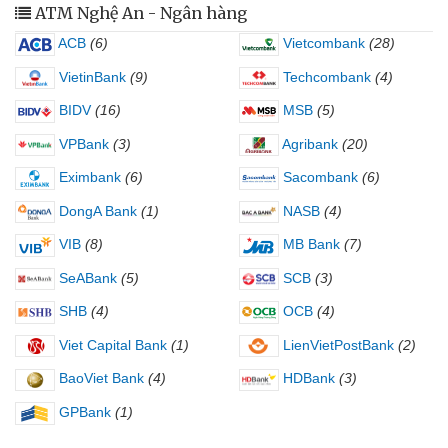
ATM Nghệ An - Ngân hàng
ACB
(6)
Vietcombank
(28)
VietinBank
(9)
Techcombank
(4)
BIDV
(16)
MSB
(5)
VPBank
(3)
Agribank
(20)
Eximbank
(6)
Sacombank
(6)
DongA Bank
(1)
NASB
(4)
VIB
(8)
MB Bank
(7)
SeABank
(5)
SCB
(3)
SHB
(4)
OCB
(4)
Viet Capital Bank
(1)
LienVietPostBank
(2)
BaoViet Bank
(4)
HDBank
(3)
GPBank
(1)