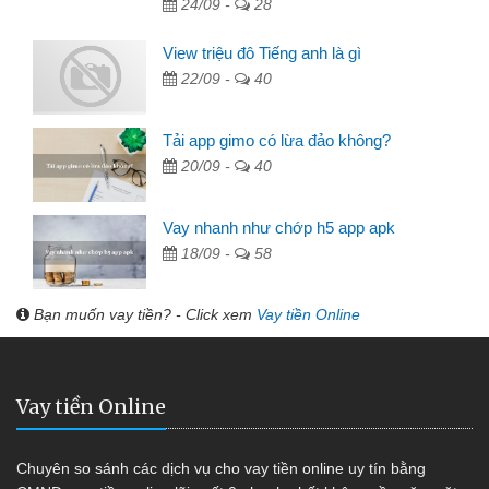
24/09 -
28
View triệu đô Tiếng anh là gì
22/09 -
40
Tải app gimo có lừa đảo không?
20/09 -
40
Vay nhanh như chớp h5 app apk
18/09 -
58
Bạn muốn vay tiền? - Click xem
Vay tiền Online
Vay tiền Online
Chuyên so sánh các dịch vụ cho vay tiền online uy tín bằng