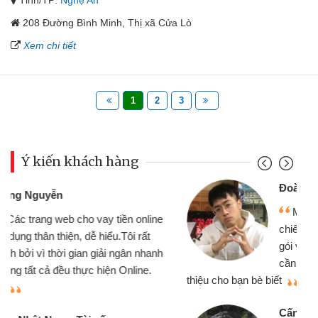
Tỉnh/TP:
Nghệ An
208 Đường Bình Minh, Thị xã Cửa Lò
Xem chi tiết
1
2
3
Ý kiến khách hàng
Đoàn Hữu Cảnh
Mình cần tiền gấp nên định cầm cố
chiếc xe wave nhưng thật may đã có
gói vay tiền bằng CMND online không
cần gặp mặt nên rất tiện lợi, sẽ giới
thiệu cho bạn bè biết
qu
Cấn Văn Lực - Tạp hóa