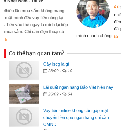
Tôi kinh doanh buôn bán nhỏ lẻ
nhiều lúc cần vốn nhập hàng, nhờ biết
đến website qua bạn bè giới thiệu tôi
đã giải quyết được công việc của
mình nhanh chóng
th
Có thể bạn quan tâm?
Cày lscg là gì
28/09 -
10
Lãi suất ngân hàng Bảo Việt hiện nay
26/09 -
64
Vay tiền online không cần gặp mặt
chuyển tiền qua ngân hàng chỉ cần
CMND