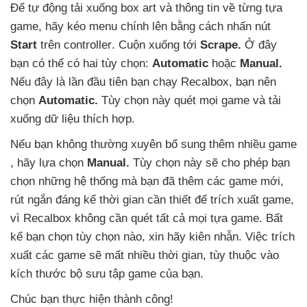
Để tự động tải xuống box art
và thông tin về từng tựa
game
, hãy kéo menu chính lên bằng cách nhấn nút
Start
trên controller
. Cuộn xuống tới
Scrape.
Ở đây
bạn
có thể có hai tùy chọn:
Automatic
hoặc
Manual.
Nếu đây là lần đầu tiên bạn chạy Recalbox
, bạn nên
chọn
Automatic.
Tùy chọn này quét
mọi game
và tải
xuống dữ liệu thích hợp.
Nếu bạn không thường xuyên bổ sung thêm nhiều game
, hãy lựa chọn
Manual.
Tùy chọn này
sẽ cho phép bạn
chọn
những hệ thống
mà bạn
đã thêm
các game mới
,
rút ngắn đáng kể thời gian cần thiết
để trích xuất game
,
vì Recalbox không cần quét
tất cả
mọi tựa game
. Bất
kể bạn chọn tùy chọn nào
, xin hãy kiên nhẫn
. Việc trích
xuất
các game
sẽ mất nhiều thời gian
, tùy thuộc vào
kích thước bộ sưu tập game
của bạn.
Chúc bạn thực hiện thành công!