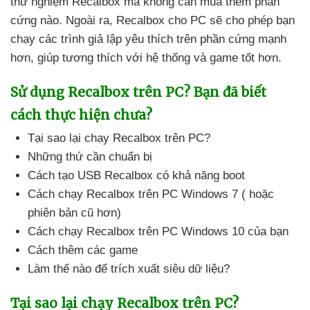
thử nghiệm Recalbox
mà không cần mua thêm phần
cứng nào
. Ngoài ra
, Recalbox cho PC
sẽ cho phép bạn
chạy
các trình giả lập yêu thích trên phần cứng mạnh
hơn
, giúp tương thích
với hệ thống
và game tốt hơn.
Sử dụng Recalbox trên PC
? Bạn
đã biết
cách thực hiện chưa?
Tại sao lại chạy Recalbox trên PC?
Những thứ cần chuẩn bị
Cách tạo USB Recalbox có khả năng boot
Cách chạy Recalbox trên PC Windows 7 (
hoặc
phiên bản cũ hơn)
Cách chạy Recalbox trên PC Windows 10
của bạn
Cách thêm
các game
Làm thế nào
để trích xuất siêu dữ liệu?
Tại sao lại chạy Recalbox trên PC?