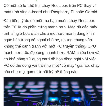
Có một số lợi thế khi chạy Recalbox trên PC thay vì
máy tính single-board như Raspberry Pi
hoặc Odroid.
Đầu tiên
, lý do số một
mà bạn muốn chạy Recalbox
trên PC là do phần cứng mạnh hơn
. Mặc
dù
các máy
tính single-board ẩn chứa một sức mạnh đáng kinh
ngạc bên trong vẻ ngoài nhỏ bé
,
nhưng chúng
vẫn
không thể cạnh tranh
với một PC truyền thống
. CPU
mạnh hơn
, tốc độ xung nhanh hơn
, RAM nhiều hơn
và
có khả năng sử dụng card đồ họa đồng nghĩ
với việc
PC
có thể đóng vai trò như một “cỗ máy” giả lập
, chạy
hầu như
mọi game từ bất kỳ hệ thống nào.