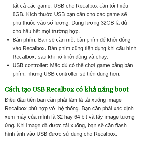
tất cả
các game
. USB cho Recalbox cần tối thiểu
8GB
. Kích thước USB bạn cần cho
các game
sẽ
phụ thuộc vào số lượng
. Dung lượng 32GB là đủ
cho hầu hết
mọi trường hợp.
Bàn phím: Bạn
sẽ cần một bàn phím
để khởi động
vào Recalbox
. Bàn phím
cũng tiện dụng khi cấu hình
Recalbox
, sau khi nó khởi động
và chạy.
USB controller: Mặc
dù
có thể chơi game bằng bàn
phím
,
nhưng USB controller
sẽ tiện dụng hơn.
Cách tạo USB Recalbox có khả năng boot
Điều đầu tiên bạn cần phải làm là tải xuống image
Recalbox phù hợp
với hệ thống
. Bạn cần phải xác định
xem máy
của mình là 32 hay 64 bit
và lấy image tương
ứng
.
Khi image
đã
được tải xuống
, bạn
sẽ cần flash
hình ảnh vào USB
được sử dụng cho Recalbox.