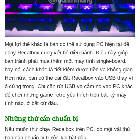
Một lợi thế khác là bạn
có thể sử dụng PC
hiện tại
để
chạy Recalbox cùng
với hệ điều hành
. Điều này giúp
bạn tránh phải mua thêm một máy tính single-board
,
hay nói cách khác là tiết kiệm
được tiền
và không gian
.
Hơn nữa
, bạn
có thể cài đặt Recalbox vào USB thay vì
ổ cứng trong
. Chỉ cần rút USB
và cắm nó vào PC khác
để chơi
những game retro yêu thích trên bất kỳ máy
tính nào
, ở
bất cứ đâu.
Những thứ cần chuẩn bị
Nếu muốn thử chạy Recalbox trên PC
, có một vài thứ
bạn cần chuẩn bị trước khi bắt đầu: