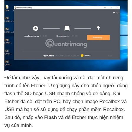
Để làm
như vậy
, hãy tải xuống
và cài đặt một chương
trình có tên Etcher
. Ứng dụng này cho phép người dùng
flash thẻ SD
hoặc USB nhanh chóng
và dễ dàng
.
Khi
Etcher
đã cài đặt trên PC
, hãy chọn image Recalbox
và
USB
mà bạn
sẽ sử dụng
để chạy phần mềm Recalbox
.
Sau đó
, nhấp vào
Flash
và
để Etcher thực hiện nhiệm
vụ
của mình.