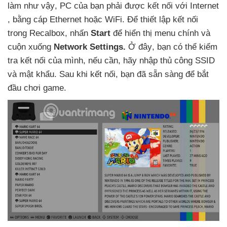
làm
như vậy
, PC
của bạn phải
được kết nối
với Internet
, bằng cáp Ethernet
hoặc WiFi
. Để thiết lập kết nối
trong Recalbox
, nhấn
Start
để hiển thị menu chính
và
cuộn xuống
Network Settings.
Ở đây
, bạn
có thể kiểm
tra kết nối
của mình
,
nếu cần
, hãy nhập thủ công SSID
và mật khẩu
. Sau khi kết nối
, bạn
đã sẵn sàng
để bắt
đầu chơi game.