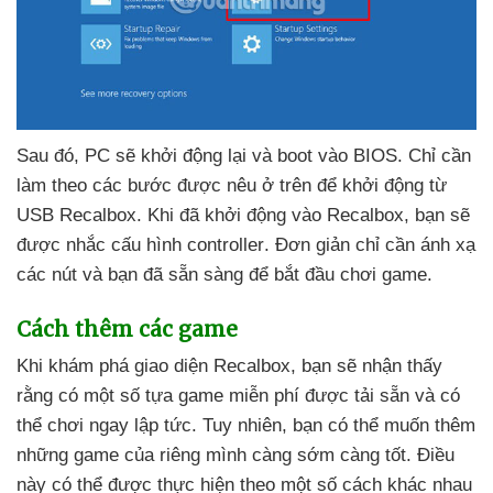
Sau đó
, PC
sẽ khởi động lại
và boot vào BIOS
. Chỉ cần
làm theo
các bước
được nêu ở trên
để khởi động từ
USB Recalbox
.
Khi
đã khởi động vào Recalbox
, bạn
sẽ
được nhắc cấu hình controller
. Đơn giản chỉ cần ánh xạ
các nút
và bạn
đã sẵn sàng
để bắt đầu chơi game.
Cách thêm
các game
Khi khám phá giao diện Recalbox
, bạn
sẽ nhận thấy
rằng có một số tựa game miễn phí
được tải sẵn
và
có
thể chơi ngay lập tức
. Tuy nhiên
, bạn
có thể muốn thêm
những game
của
riêng mình càng sớm càng tốt
. Điều
này
có thể
được thực hiện theo một số cách khác nhau