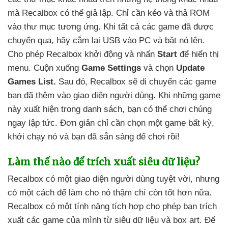
mà Recalbox
có thể giả lập
. Chỉ cần kéo
và thả ROM
vào thư mục tương ứng
.
Khi
tất cả
các game
đã
được
chuyển qua
, hãy cắm lại USB vào PC
và bật nó lên
.
Cho phép Recalbox khởi động
và nhấn
Start
để hiển thị
menu
. Cuộn xuống
Game Settings
và chọn
Update
Games List.
Sau đó
, Recalbox
sẽ di chuyển
các game
bạn
đã thêm vào giao diện người dùng
.
Khi
những game
này xuất hiện trong danh sách
, bạn
có thể chơi chúng
ngay lập tức
. Đơn giản chỉ cần chọn một game bất kỳ
,
khởi chạy nó
và bạn
đã sẵn sàng
để chơi rồi!
Làm thế nào
để trích xuất siêu dữ liệu?
Recalbox có một giao diện người dùng tuyệt vời
,
nhưng
có một cách
để làm cho nó thậm chí còn tốt
hơn nữa
.
Recalbox có một tính năng tích hợp cho phép bạn trích
xuất
các game
của mình từ siêu dữ liệu
và box art
. Để