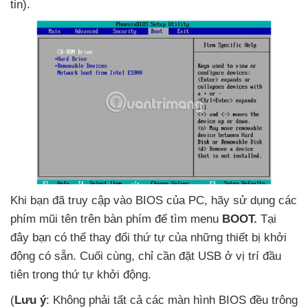
tin).
Khi bạn
đã truy cập vào BIOS
của PC
, hãy sử dụng
các
phím mũi tên trên bàn phím
để tìm menu
BOOT.
Tại
đây bạn
có thể thay đổi thứ tự
của
những thiết bị khởi
động có sẵn
. Cuối cùng
, chỉ cần đặt USB ở vị trí đầu
tiên trong thứ tự khởi động.
(
Lưu ý
: Không phải
tất cả
các màn hình BIOS đều trông