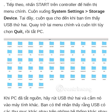
. Tiếp theo
, nhấn START trên controller
để hiển thị
menu chính
. Cuộn xuống
System Settings > Storage
Device
. Tại đây
, cuộn qua cho đến khi bạn tìm thấy
USB thứ hai
. Quay trở lại menu chính
và cuộn tới tùy
chọn
Quít,
rồi tắt PC.
Khi PC
đã tắt nguồn
, hãy rút USB thứ hai
và cắm nó
vào máy tính khác
. Bạn
có thể nhận thấy rằng USB có
các thư mục khác nhau trên
những hệ thống khác nhau