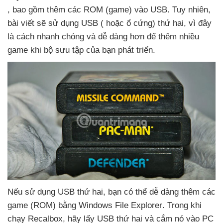
,
bao gồm thêm
các ROM (game) vào USB
. Tuy nhiên
,
bài viết
sẽ sử dụng USB (
hoặc ổ cứng) thứ hai
, vì đây
là cách nhanh chóng
và dễ dàng hơn
để thêm nhiều
game khi bộ sưu tập
của bạn phát triển.
Nếu sử dụng USB thứ hai
, bạn
có thể dễ dàng thêm
các
game (ROM) bằng Windows File Explorer
. Trong khi
chạy Recalbox
, hãy lấy USB thứ hai
và cắm nó vào PC