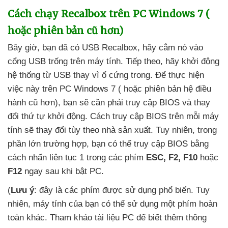
Cách chạy Recalbox trên PC Windows 7 (
hoặc phiên bản cũ hơn)
Bây giờ
, bạn
đã có USB Recalbox
, hãy cắm nó vào
cổng USB trống trên máy tính
. Tiếp theo
, hãy khởi động
hệ thống từ USB thay vì ổ cứng trong
. Để thực hiện
việc này trên PC Windows 7 (
hoặc phiên bản hệ điều
hành cũ hơn)
, bạn
sẽ cần phải truy cập BIOS
và thay
đổi thứ tự khởi động
. Cách truy cập BIOS trên mỗi máy
tính
sẽ thay đổi tùy theo nhà sản xuất
. Tuy nhiên
, trong
phần lớn trường hợp
, bạn
có thể truy cập BIOS bằng
cách nhấn liên tục 1 trong
các phím
ESC
, F2
, F10
hoặc
F12
ngay sau khi bật PC.
(
Lưu ý
: đây là
các phím
được sử dụng phổ biến
. Tuy
nhiên
, máy tính
của bạn
có thể sử dụng một phím hoàn
toàn khác
. Tham khảo tài liệu PC
để biết thêm thông