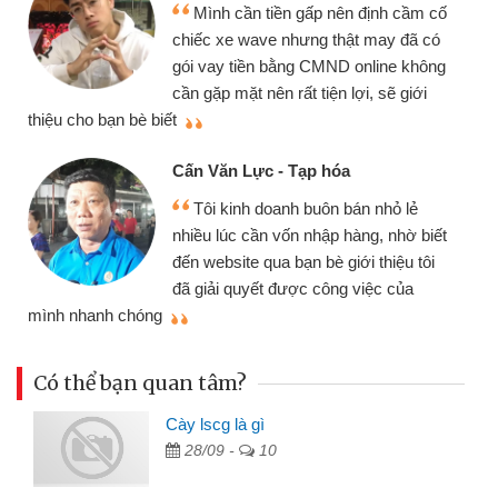
Mình cần tiền gấp nên định cầm cố
chiếc xe wave nhưng thật may đã có
gói vay tiền bằng CMND online không
cần gặp mặt nên rất tiện lợi, sẽ giới
thiệu cho bạn bè biết
qu
Cấn Văn Lực - Tạp hóa
Tôi kinh doanh buôn bán nhỏ lẻ
nhiều lúc cần vốn nhập hàng, nhờ biết
đến website qua bạn bè giới thiệu tôi
đã giải quyết được công việc của
mình nhanh chóng
th
Có thể bạn quan tâm?
Cày lscg là gì
28/09 -
10