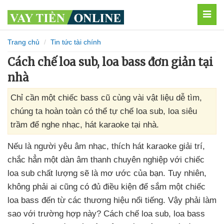
MEN
Trang chủ
Tin tức tài chính
Cách chế loa sub, loa bass đơn giản tại
nhà
Chỉ cần một chiếc bass cũ cùng vài vật liệu dễ tìm,
chúng ta hoàn toàn có thể tự chế loa sub, loa siêu
trầm để nghe nhạc, hát karaoke tại nhà.
Nếu là người yêu âm nhạc
, thích hát karaoke giải trí
,
chắc hẳn một dàn âm thanh chuyên nghiệp
với chiếc
loa sub chất lượng
sẽ là mơ ước
của bạn
. Tuy nhiên
,
không phải ai
cũng có đủ điều kiện
để sắm một chiếc
loa bass đến từ
các thương hiệu nổi tiếng
. Vậy phải làm
sao
với trường hợp này
? Cách chế loa sub
, loa bass