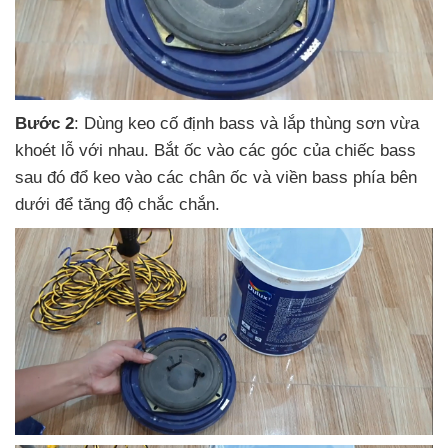
Bước 2
: Dùng keo cố định bass
và lắp thùng sơn vừa
khoét lỗ
với nhau
. Bắt ốc vào
các góc
của chiếc bass
sau đó đổ keo vào
các chân ốc
và viền bass phía bên
dưới
để tăng độ chắc chắn.