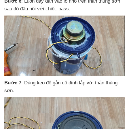
Bước 6
: Luồn dây dẫn vào lỗ nhỏ trên thân thùng sơn
sau đó đấu nối
với chiếc bass.
Bước 7
: Dùng keo
để gắn cố định lắp
với thân thùng
sơn.