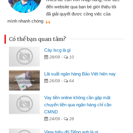
đến website qua bạn bè giới thiệu tôi
đã giải quyết được công việc của
mình nhanh chóng
th
Có thể bạn quan tâm?
Cày lscg là gì
28/09 -
10
Lãi suất ngân hàng Bảo Việt hiện nay
26/09 -
64
Vay tiền online không cần gặp mặt
chuyển tiền qua ngân hàng chỉ cần
CMND
24/09 -
28
View triệu đô Tiếng anh là gì