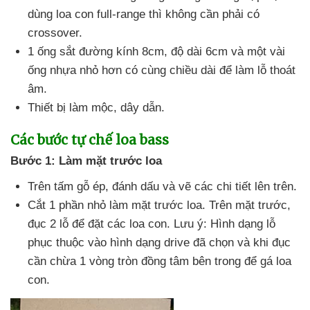
dùng loa con full-range
thì không cần phải có
crossover.
1 ống sắt đường kính 8cm
, độ dài 6cm
và một vài
ống nhựa nhỏ hơn có cùng chiều dài
để làm lỗ thoát
âm.
Thiết bị làm mộc
, dây dẫn.
Các bước tự chế loa bass
Bước 1: Làm mặt trước loa
Trên tấm gỗ ép
, đánh dấu
và vẽ
các chi tiết lên trên.
Cắt 1 phần nhỏ làm mặt trước loa
.
Trên mặt trước
,
đục 2 lỗ
để đặt
các loa con
. Lưu ý: Hình dạng lỗ
phục thuộc vào hình dạng drive
đã chọn
và khi đục
cần chừa 1 vòng tròn đồng tâm bên trong
để gá loa
con.