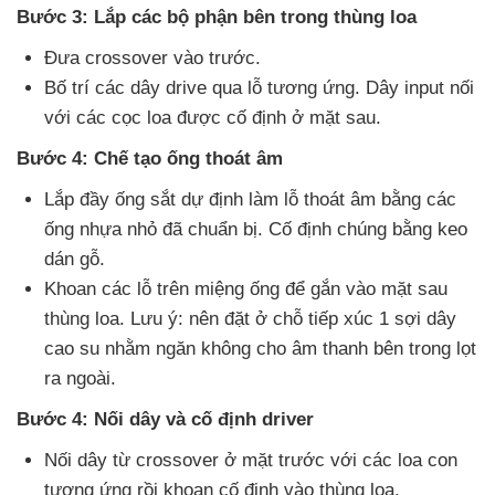
Bước 3: Lắp
các bộ phận bên trong thùng loa
Đưa crossover vào trước.
Bố trí
các dây drive qua lỗ tương ứng
. Dây input nối
với
các cọc loa
được cố định ở mặt sau.
Bước 4: Chế tạo ống thoát âm
Lắp đầy ống sắt dự định làm lỗ thoát âm bằng
các
ống nhựa nhỏ
đã chuẩn bị
. Cố định chúng bằng keo
dán gỗ.
Khoan
các lỗ trên miệng ống
để gắn vào mặt sau
thùng loa
. Lưu ý: nên đặt ở chỗ tiếp xúc 1 sợi dây
cao su
nhằm ngăn không cho âm thanh bên trong lọt
ra ngoài.
Bước 4: Nối dây
và cố định driver
Nối dây từ crossover ở mặt trước
với
các loa con
tương ứng rồi khoan cố định vào thùng loa.