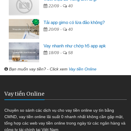
22/09 -
40
Tải app gimo có lừa đảo không?
20/09 -
40
Vay nhanh như chớp h5 app apk
18/09 -
58
Bạn muốn vay tiền? - Click xem
Vay tiền Online
Vay tiền Online
Chuyên so sánh các dịch vụ cho vay tiền online uy tín bằng
CMND, vay tiền online lãi suất 0 nhanh nhất không cần gặp mặt,
tổng hợp các web vay tiền online trong ngày từ các ngân hàng và
công ty tài chính tại Việt Nam