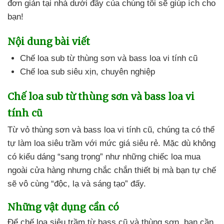
đơn giản tại nhà
dưới đây
của chúng tôi
sẽ giúp ích cho
bạn!
Nội dung bài viết
Chế loa sub từ thùng sơn
và bass loa vi tính cũ
Chế loa sub siêu xịn
, chuyên nghiệp
Chế loa sub từ thùng sơn
và bass loa vi
tính cũ
Từ vỏ thùng sơn
và bass loa vi tính cũ
, chúng ta
có thể
tự làm loa siêu trầm
với mức giá siêu rẻ
. Mặc
dù không
có kiểu dáng “sang trọng” như
những chiếc loa mua
ngoài cửa hàng
nhưng chắc chắn thiết bị
mà bạn tự chế
sẽ vô cùng “độc
, lạ
và sáng tạo” đấy.
Những vật dụng cần có
Để chế loa siêu trầm từ bass cũ
và thùng sơn
, bạn cần