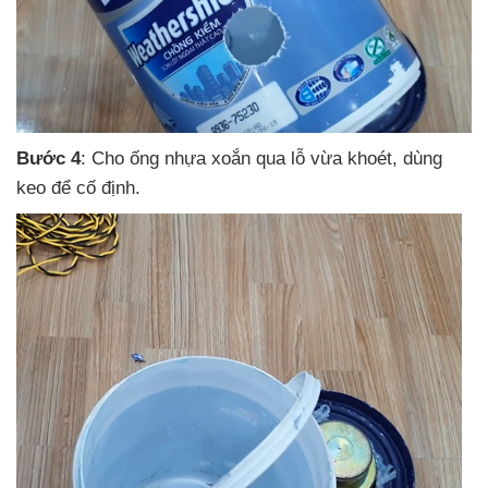
Bước 4
: Cho ống nhựa xoắn qua lỗ vừa khoét
, dùng
keo
để cố định.