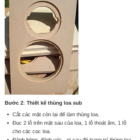
Bước 2: Thiết kế thùng loa sub
Cắt
các mặt còn lại
để làm thùng loa.
Đục 2 lỗ trên mặt sau
của loa
, 1 lỗ thoát âm
, 1 lỗ
cho
các cọc loa.
Đánh bóng
, đánh véc - ni
sau đó trang trí thùng loa