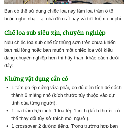
Bạn
có thể sử dụng chiếc loa này làm loa trầm ô tô
hoặc nghe nhạc tại nhà đều
rất hay
và tiết kiệm chi phí.
Chế loa sub siêu xịn
, chuyên nghiệp
Nếu chiếc loa sub chế từ thùng sơn trên chưa khiến
bạn hài lòng
hoặc bạn muốn một chiếc loa
với kiểu
dáng chuyên nghiệp hơn
thì hãy tham khảo cách
dưới
đây:
Những vật dụng cần có
1 tấm gỗ ép cứng vừa phải
, có đủ diện tích
để cách
thành 6 miếng nhỏ (kích thước tùy thuộc vào dự
tính
của từng người).
1 loa trầm 5,5 inch
, 1 loa tép 1 inch (kích thước
có
thể thay đổi tùy sở thích mỗi người).
1 crossover 2 đường tiếng
. Trong trường hợp bạn