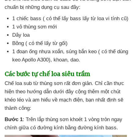
chuẩn bị
những dụng cụ
sau đây:
1 chiếc bass (
có thể lấy bass lấy từ loa vi tính cũ)
1 vỏ thùng sơn mới
Dây loa
Bông (
có thể lấy từ gối)
1 đoạn ống nhựa xoắn
, súng bắn keo (
có thể dùng
keo Apollo A300)
, khoan
, dao.
Các bước tự chế loa siêu trầm
Chế loa sub từ thùng sơn
rất đơn giản
. Chỉ cần thực
hiện theo hướng dẫn
dưới đây cộng thêm một chút
khéo léo
và am hiểu về mạch điện
, bạn nhất định
sẽ
thành công:
Bước 1
:
Trên lắp thùng sơn khoét 1 vòng tròn ngay
chính giữa có đường kính bằng đường kính bass.