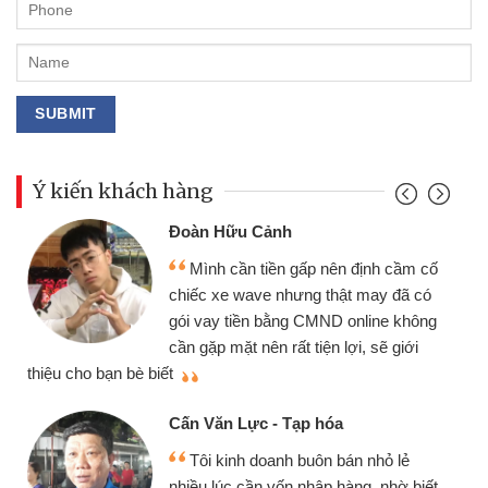
Ý kiến khách hàng
Đoàn Hữu Cảnh
Mình cần tiền gấp nên định cầm cố
chiếc xe wave nhưng thật may đã có
gói vay tiền bằng CMND online không
cần gặp mặt nên rất tiện lợi, sẽ giới
thiệu cho bạn bè biết
qu
Cấn Văn Lực - Tạp hóa
Tôi kinh doanh buôn bán nhỏ lẻ
nhiều lúc cần vốn nhập hàng, nhờ biết