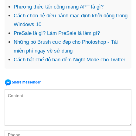
Phương thức tấn công mạng APT là gì?
Cách chọn hệ điều hành mặc định khởi động trong
Windows 10
PreSale là gì? Làm PreSale là làm gì?
Những bộ Brush cực đẹp cho Photoshop - Tải
miễn phí ngay về sử dụng
Cách bật chế độ ban đêm Night Mode cho Twitter