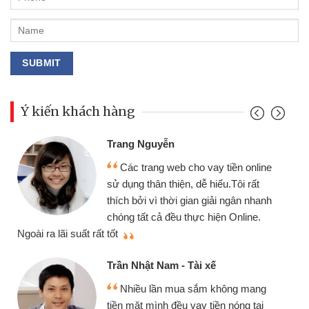
Ý kiến khách hàng
Trang Nguyễn
Các trang web cho vay tiền online
sử dụng thân thiện, dễ hiểu.Tôi rất
thích bởi vì thời gian giải ngân nhanh
chóng tất cả đều thực hiện Online.
thiệ
Ngoài ra lãi suất rất tốt
Trần Nhật Nam - Tài xế
Nhiều lần mua sắm không mang
tiền mặt mình đều vay tiền nóng tại