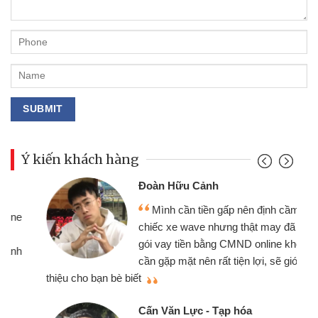
Ý kiến khách hàng
Đoàn Hữu Cảnh
Mình cần tiền gấp nên định cầm cố
chiếc xe wave nhưng thật may đã có
gói vay tiền bằng CMND online không
cần gặp mặt nên rất tiện lợi, sẽ giới
thiệu cho bạn bè biết
qu
Cấn Văn Lực - Tạp hóa