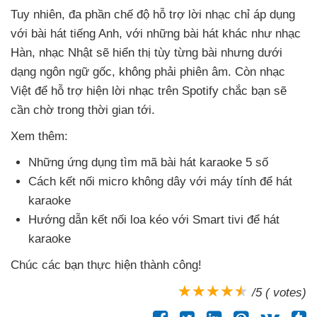
Tuy nhiên
, đa phần chế độ hỗ trợ lời nhạc chỉ áp dụng
với bài hát tiếng Anh
,
với
những bài hát khác như nhạc
Hàn
, nhạc Nhật
sẽ hiển thị tùy từng bài
nhưng dưới
dạng ngôn ngữ gốc
, không phải phiên âm
. Còn nhạc
Việt
để hỗ trợ hiện lời nhạc trên Spotify chắc bạn
sẽ
cần chờ trong thời gian tới.
Xem thêm:
Những ứng dụng tìm mã bài hát karaoke 5 số
Cách kết nối micro không dây
với máy tính
để hát
karaoke
Hướng dẫn kết nối loa kéo
với Smart tivi
để hát
karaoke
Chúc
các bạn thực hiện thành công!
/5 ( votes)