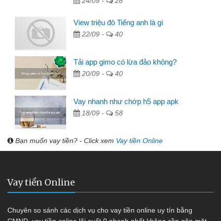
24/09 -
28
View triệu đô Tiếng anh là gì
22/09 -
40
Tải app gimo có lừa đảo không?
20/09 -
40
Vay nhanh như chớp h5 app apk
18/09 -
58
Bạn muốn vay tiền? - Click xem
Vay tiền Online
Vay tiền Online
Chuyên so sánh các dịch vụ cho vay tiền online uy tín bằng
CMND, vay tiền online lãi suất 0 nhanh nhất không cần gặp mặt,