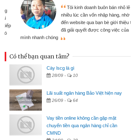
Tôi kinh doanh buôn bán nhỏ lẻ
nhiều lúc cần vốn nhập hàng, nhờ biết
đến website qua bạn bè giới thiệu tôi
đã giải quyết được công việc của
mình nhanh chóng
th
Có thể bạn quan tâm?
Cày lscg là gì
28/09 -
10
Lãi suất ngân hàng Bảo Việt hiện nay
26/09 -
64
Vay tiền online không cần gặp mặt
chuyển tiền qua ngân hàng chỉ cần
CMND