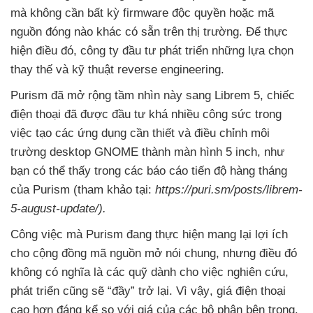
mà không cần bất kỳ firmware độc quyền
hoặc mã
nguồn đóng nào khác có sẵn trên thị trường
. Để thực
hiện điều đó
, công ty đầu tư phát triển
những lựa chọn
thay thế
và kỹ thuật reverse engineering.
Purism
đã mở rộng tầm nhìn này sang Librem 5
, chiếc
điện thoại
đã
được đầu tư
khá nhiều công sức trong
việc tạo
các ứng dụng cần thiết
và điều chỉnh môi
trường desktop GNOME thành màn hình 5 inch
, như
bạn
có thể thấy trong
các báo cáo tiến độ hàng tháng
của Purism (tham khảo tại:
https://puri.sm/posts/librem-
5-august-update/).
Công việc
mà Purism đang thực hiện mang lại lợi ích
cho cộng đồng mã nguồn mở nói chung
,
nhưng điều đó
không có nghĩa là
các quỹ dành cho việc nghiên cứu
,
phát triển
cũng
sẽ “đầy” trở lại
. Vì vậy
, giá điện thoại
cao hơn đáng kể so
với giá
của
các bộ phận bên trong.