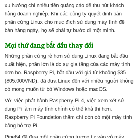
xu hướng chi nhiều tiền quảng cáo
để thu hút khách
hàng doanh nghiệp
.
Khi
các công ty quyết định bán
phần cứng Linux cho mục đích sử dụng máy tính
để
bàn hàng ngày
, họ
sẽ phải tự bước đi một mình.
Mọi thứ đang bắt đầu thay đổi
Những phần cứng rẻ hơn sử dụng Linux đang bắt đầu
xuất hiện
, phần lớn là do sự gia tăng
của
các máy tính
đơn bo
. Raspberry Pi
, bắt đầu
với giá từ khoảng $35
(805.000VND)
,
đã đưa Linux đến
với nhiều người không
có
mong muốn từ bỏ Windows
hoặc macOS.
Với việc phát hành Raspberry Pi 4
, việc xem xét sử
dụng Pi làm máy tính chính
có thể khả thi hơn
.
Raspberry Pi Foundation thậm chí còn có một máy tính
bảng hỗ trợ Pi.
Pine64
đã đưa một phần cứng tương tự vào vỏ máy