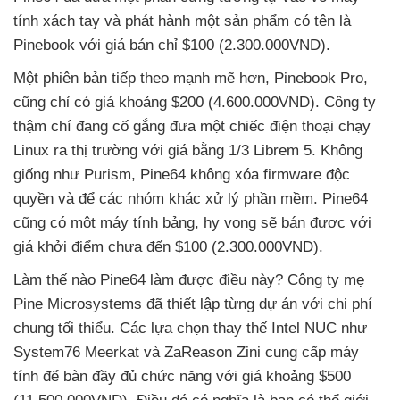
tính xách tay
và phát hành một sản phẩm có tên là
Pinebook
với giá bán chỉ $100 (2.300.000VND).
Một phiên bản
tiếp theo mạnh mẽ hơn
, Pinebook Pro
,
cũng chỉ có giá khoảng $200 (4.600.000VND)
. Công ty
thậm chí đang cố gắng đưa một chiếc điện thoại chạy
Linux ra thị trường
với giá bằng 1/3 Librem 5
. Không
giống như Purism
, Pine64 không xóa firmware độc
quyền
và
để
các nhóm khác xử lý phần mềm
. Pine64
cũng có một máy tính bảng
, hy vọng
sẽ bán
được
với
giá khởi điểm chưa đến $100 (2.300.000VND).
Làm thế nào Pine64 làm
được điều này
? Công ty mẹ
Pine Microsystems
đã thiết lập từng dự án
với chi phí
chung tối thiểu
. Các lựa chọn thay thế Intel NUC như
System76 Meerkat
và ZaReason Zini cung cấp máy
tính
để bàn đầy đủ chức năng
với giá khoảng $500