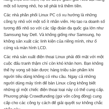
một số lượng nhỏ
, họ
sẽ phải trả thêm tiền.
Các nhà phân phối Linux PC có xu hướng là
những
công ty nhỏ
với một số ít nhân viên
. Họ tạo ra doanh số
tương đối nhỏ so
với
các tập đoàn đa quốc gia lớn như
Samsung hay Dell
. Và không giống như Samsung
, họ
không sản xuất
các linh kiện
của
riêng mình
, như ổ
cứng
và màn hình LCD.
Các nhà sản xuất điện thoại Linux phải đối mặt
với một
cuộc đấu tranh thậm chí còn khó khăn hơn
. Bạn không
thể hy vọng
sẽ bán
được hàng triệu sản phẩm khi
người tiêu dùng không có nhu cầu
. Ngay cả
những
người dùng máy tính
để bàn Linux
cũng không biết
những gì một chiếc điện thoại loại này
có thể cung cấp
.
Phương pháp Crowdfunding (gọi vốn cộng đồng) cung
cấp cho
các công ty cách
để giải quyết sự không chắc