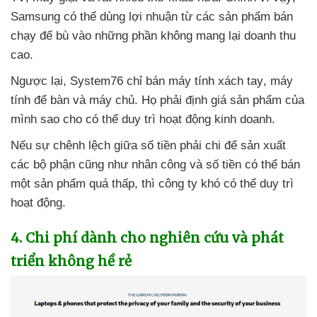
Samsung
có thể dùng lợi nhuận từ
các sản phẩm bán
chạy
để bù vào
những phần không mang lại doanh thu
cao.
Ngược lại
, System76 chỉ bán máy tính xách tay
, máy
tính
để bàn
và máy chủ
. Họ phải định giá sản phẩm
của
mình sao cho
có thể duy trì hoạt động kinh doanh.
Nếu sự chênh lệch giữa số tiền phải chi
để sản xuất
các bộ phận
cũng như nhân công
và số tiền
có thể bán
một sản phẩm
quá thấp
,
thì công ty khó
có thể duy trì
hoạt động.
4
. Chi phí dành cho nghiên cứu
và phát
triển không hề rẻ