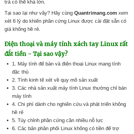
trả
có thể
khá lớn.
Tại sao lại
như vậy
? Hãy cùng
Quantrimang.com
xem
xét 6 lý do khiến phần cứng Linux
được cài đặt sẵn có
giá không hề rẻ.
Điện thoại
và máy tính xách tay Linux
rất
đắt tiền - Tại sao vậy?
1
. Máy tính
để bàn
và điện thoại Linux mang tính
đặc thù
2
. Tính kinh tế xét về quy mô sản xuất
3
. Các nhà sản xuất máy tính Linux thường chỉ bán
máy tính
4
. Chi phí dành cho nghiên cứu
và phát triển không
hề rẻ
5
. Tùy chỉnh phần cứng cần nhiều nỗ lực
6
. Các bản phân phối Linux không có tiền
để trợ