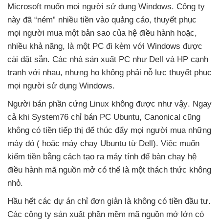
Microsoft muốn
mọi người sử dụng Windows
. Công ty
này
đã “ném” nhiều tiền vào quảng cáo
, thuyết phục
mọi người mua một bản sao
của hệ điều hành hoặc
,
nhiều khả năng
, là một PC đi kèm
với Windows
được
cài đặt sẵn
. Các nhà sản xuất PC như Dell
và HP cạnh
tranh
với nhau
,
nhưng họ không phải nỗ lực thuyết phục
mọi người sử dụng Windows.
Người bán phần cứng Linux không
được
như vậy
. Ngay
cả khi System76 chỉ bán PC Ubuntu
, Canonical
cũng
không có tiền tiếp thị
để thúc đẩy
mọi người mua
những
máy đó (
hoặc máy chạy Ubuntu từ Dell)
. Việc muốn
kiếm tiền bằng cách tạo ra máy tính
để bàn chạy hệ
điều hành mã nguồn mở
có thể là một thách thức không
nhỏ.
Hầu hết
các dự án chỉ đơn giản là không có tiền đầu tư
.
Các công ty sản xuất phần mềm mã nguồn mở lớn có