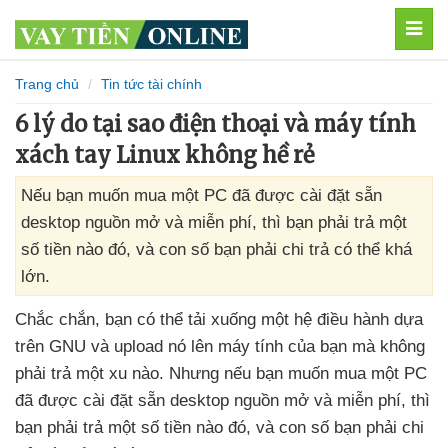
MEN
Trang chủ
Tin tức tài chính
6 lý do tại sao điện thoại và máy tính
xách tay Linux không hề rẻ
Nếu bạn muốn mua một PC đã được cài đặt sẵn
desktop nguồn mở và miễn phí, thì bạn phải trả một
số tiền nào đó, và con số bạn phải chi trả có thể khá
lớn.
Chắc chắn
, bạn
có thể tải xuống một hệ điều hành dựa
trên GNU
và upload nó lên máy tính
của bạn
mà không
phải trả một xu nào
. Nhưng
nếu bạn muốn mua một PC
đã
được cài đặt sẵn desktop nguồn mở
và miễn phí
,
thì
bạn phải trả một số tiền nào đó
,
và con số bạn phải chi