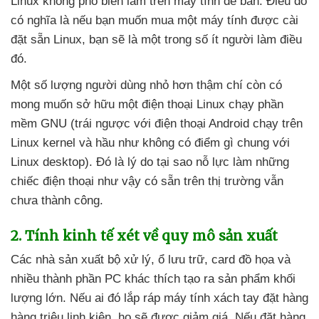
Linux không phổ biến lắm trên máy tính
để bàn
. Điều đó
có nghĩa là
nếu bạn muốn mua một máy tính
được cài
đặt sẵn Linux
, bạn
sẽ là một trong số ít người làm điều
đó.
Một số lượng người dùng nhỏ hơn thậm chí còn có
mong muốn sở hữu một điện thoại Linux chạy phần
mềm GNU (trái ngược
với điện thoại Android chạy trên
Linux kernel
và hầu như không có điểm gì chung
với
Linux desktop)
. Đó là lý do tại sao nỗ lực làm
những
chiếc điện thoại
như vậy có sẵn trên thị trường
vẫn
chưa thành công.
2
. Tính kinh tế xét về quy mô sản xuất
Các nhà sản xuất bộ xử lý
, ổ lưu trữ
, card đồ họa
và
nhiều thành phần PC khác thích tạo ra sản phẩm khối
lượng lớn
.
Nếu ai đó lắp ráp máy tính xách tay đặt hàng
hàng triệu linh kiện
, họ
sẽ
được giảm giá
.
Nếu đặt hàng