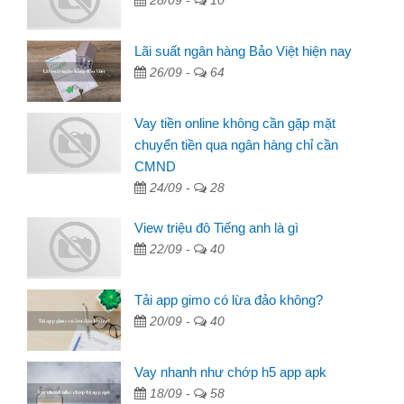
Lãi suất ngân hàng Bảo Việt hiện nay
26/09 -
64
Vay tiền online không cần gặp mặt
chuyển tiền qua ngân hàng chỉ cần
CMND
24/09 -
28
View triệu đô Tiếng anh là gì
22/09 -
40
Tải app gimo có lừa đảo không?
20/09 -
40
Vay nhanh như chớp h5 app apk
18/09 -
58