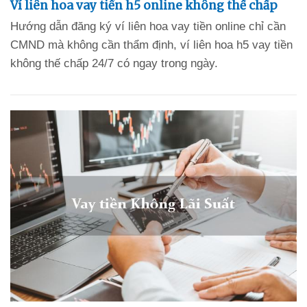
Ví liên hoa vay tiền h5 online không thế chấp
Hướng dẫn đăng ký ví liên hoa vay tiền online chỉ cần
CMND mà không cần thẩm định, ví liên hoa h5 vay tiền
không thế chấp 24/7 có ngay trong ngày.