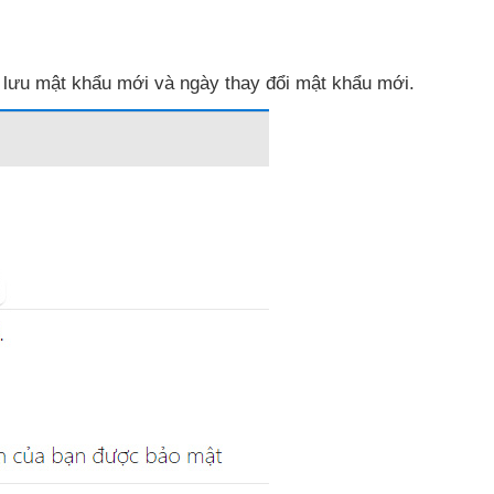
 lưu mật khẩu mới
và ngày thay đổi mật khẩu mới.