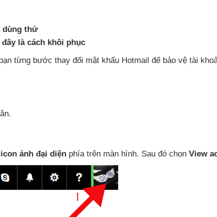
 dùng thử
, đây là cách khôi phục
bạn từng bước thay đổi mật khẩu Hotmail
để bảo vệ tài kh
ân.
icon ảnh đại diện
phía trên màn hình
. Sau đó chọn
View a