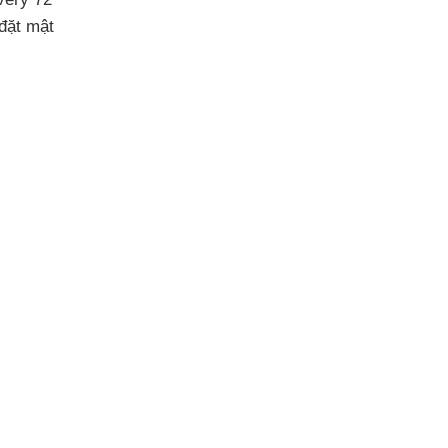
 đặt mật