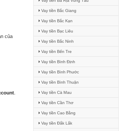
Vay tiền Bà Rịa Vũng Tàu
Vay tiền Bắc Giang
Vay tiền Bắc Kạn
Vay tiền Bạc Liêu
oản
của
Vay tiền Bắc Ninh
Vay tiền Bến Tre
Vay tiền Bình Định
Vay tiền Bình Phước
Vay tiền Bình Thuận
ccount
.
Vay tiền Cà Mau
Vay tiền Cần Thơ
Vay tiền Cao Bằng
Vay tiền Đắk Lắk