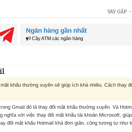
VAY GẤP
Ngân hàng gần nhất
Cây ATM các ngân hàng
il
i mật khẩu thường xuyên sẽ giúp ích khá nhiều. Cách thay đ
 trong Gmail đó là thay đổi mật khẩu thường xuyên
. Và Hotm
ng nghĩa
với việc thay đổi mật khẩu tài khoản Microsoft
, giú
hay đổi mật khẩu Hotmail
khá đơn giản
,
cũng tương tự như k