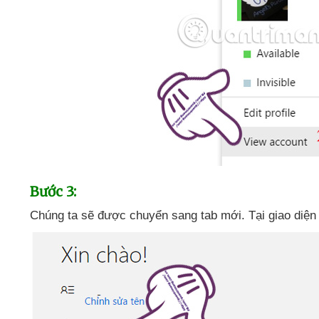
Bước 3:
Chúng ta
sẽ
được chuyển sang tab mới
. Tại giao diệ