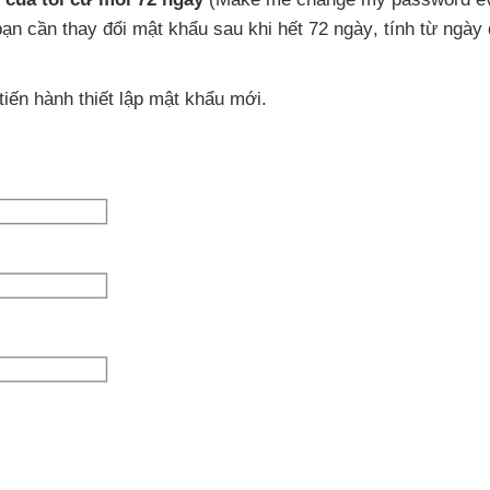
ạn cần thay đổi mật khẩu sau khi hết 72 ngày
, tính từ ngày
tiến hành thiết lập mật khẩu mới.