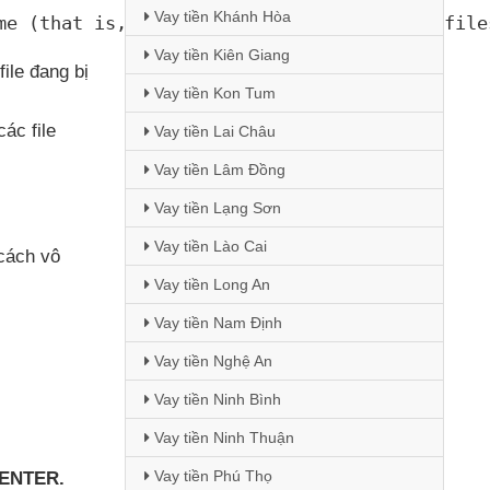
Vay tiền Khánh Hòa
me (that is
, if you specified a group of file
Vay tiền Kiên Giang
file đang bị
Vay tiền Kon Tum
các file
Vay tiền Lai Châu
Vay tiền Lâm Đồng
Vay tiền Lạng Sơn
Vay tiền Lào Cai
 cách vô
Vay tiền Long An
Vay tiền Nam Định
Vay tiền Nghệ An
Vay tiền Ninh Bình
Vay tiền Ninh Thuận
Vay tiền Phú Thọ
ENTER.