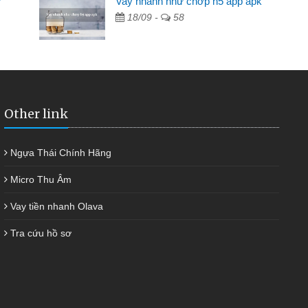
?
Vay nhanh như chớp h5 app apk
 giúp tôi kịp thời và nhanh chóng
18/09 -
58
Other link
Ngựa Thái Chính Hãng
Micro Thu Âm
Vay tiền nhanh Olava
Tra cứu hồ sơ