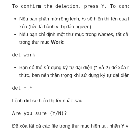
To confirm the deletion
, press Y
. To can
Nếu bạn phần mở rộng lệnh
, /s
sẽ hiển thị tên
của 
xóa (tức là hành vi bị đảo ngược).
Nếu bạn chỉ định một thư mục trong
Names,
tất c
trong thư mục
Work:
del work
Bạn
có thể sử dụng ký tự đại diện (
*
và
?
)
để xóa n
thức
, bạn nên thận trọng khi sử dụng ký tự đại diệ
del *.*
Lệnh
del
sẽ hiển thị lời nhắc sau:
Are you sure (Y/N)?
Để xóa
tất cả
các file trong thư mục
hiện tại
, nhấn
Y