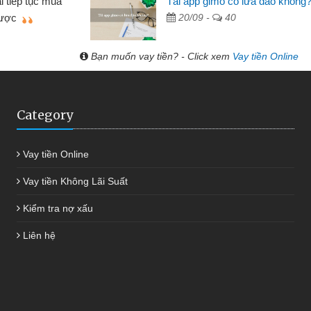
Tải app gimo có lừa đảo không
bè giới thiệu tôi đã giải
được thôi. Cảm ơn đã
20/09 -
40
nhanh chóng
Bạn muốn vay tiền? - Click xem
Vay tiền Online
Category
Vay tiền Online
Vay tiền Không Lãi Suất
Kiểm tra nợ xấu
Liên hệ