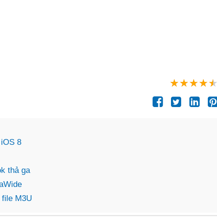
 iOS 8
k thả ga
raWide
 file M3U