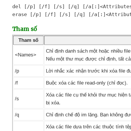
del [/p] [/f] [/s] [/q] [/a[:]<Attributes
erase [/p] [/f] [/s] [/q] [/a[:]<Attribu
Tham số
Tham số
Chỉ định danh sách một
hoặc nhiều fil
<Names>
Nếu một thư mục
được chỉ định
,
tất c
/p
Lời nhắc xác nhận trước khi xóa file
đ
/f
Buộc xóa
các file read-only (chỉ đọc).
Xóa
các file cụ thể khỏi thư mục
hiện 
/s
bị xóa.
/q
Chỉ định chế độ im lặng
. Bạn không
đư
Xóa
các file dựa trên
các thuộc tính tệ