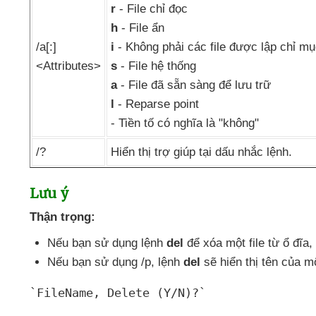
r
- File chỉ đọc
h
- File ẩn
/a[:]
i
- Không phải
các file
được lập chỉ mụ
<Attributes>
s
- File hệ thống
a
- File
đã sẵn sàng
để lưu trữ
l
- Reparse point
- Tiền tố có nghĩa là "không"
/?
Hiển thị trợ giúp tại dấu nhắc lệnh.
Lưu ý
Thận trọng:
Nếu bạn sử dụng lệnh
del
để xóa một file từ ổ đĩa
,
Nếu bạn sử dụng /p
, lệnh
del
sẽ hiển thị tên
của mộ
`FileName
, Delete (Y/N)?`
