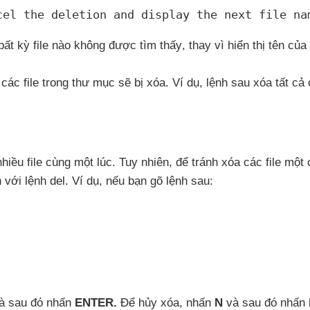
cel the deletion and display the next file na
bất kỳ file nào không
được tìm thấy
, thay vì hiển thị tên
của 
ả
các file trong thư mục
sẽ bị xóa
. Ví dụ
, lệnh sau xóa
tất cả
hiều file cùng một lúc
. Tuy nhiên
,
để tránh xóa
các file một
n
với lệnh del
. Ví dụ
,
nếu bạn gõ lệnh sau:
và
sau đó nhấn
ENTER.
Để hủy xóa
, nhấn
N
và
sau đó nhấn