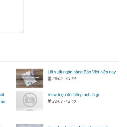
Lãi suất ngân hàng Bảo Việt hiện nay
26/09 -
64
 qua quảng cáo trên facebook. Tôi là
g tiền nhà, sinh nhật bạn bè, mà đọc
mặt
View triệu đô Tiếng anh là gì
n nên tôi quyết định vay
cần
22/09 -
40
n hàng không ai cho vay. Trong khi
quyết việc riêng, trong 1-2 ngày tôi trả