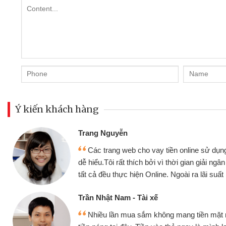
Ý kiến khách hàng
Đoàn Hữu Cảnh
Mình cần tiền gấp nên định cầ
ân thiện,
nhưng thật may đã có gói vay tiề
nhanh chóng
không cần gặp mặt nên rất tiện lợi,
 tốt
bè biết
Cấn Văn Lực - Tạp hóa
nh đều vay
Tôi kinh doanh buôn bán nhỏ lẻ