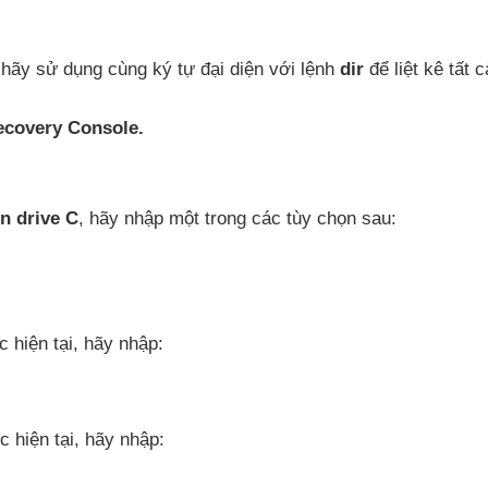
hãy sử dụng cùng ký tự đại diện
với lệnh
dir
để liệt kê
tất 
ecovery Console.
n drive C
, hãy nhập một trong
các tùy chọn sau:
ục
hiện tại
, hãy nhập:
ục
hiện tại
, hãy nhập: