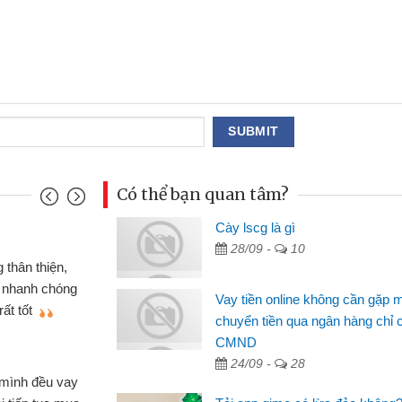
Có thể bạn quan tâm?
Cày lscg là gì
Mai Lan - Sinh viên
28/09 -
10
m cố chiếc xe wave
Tôi biết đến thông
n bằng CMND online
sinh viên nên cần đón
Vay tiền online không cần gặp 
 sẽ giới thiệu cho bạn
thấy thủ tục nhanh gọ
chuyển tiền qua ngân hàng chỉ 
CMND
Lâm Minh Chánh
24/09 -
28
Mất 2 tuần các ngâ
 nhiều lúc cần vốn nhập
cần có 2 triệu để giải 