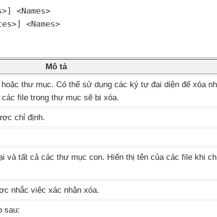
>] <Names>

tes>] <Names>
Mô tả
e
hoặc thư mục
. Có thể sử dụng
các ký tự đại diện
để xóa nhi
ả
các file trong thư mục
sẽ bị xóa.
ược chỉ định.
tại
và
tất cả
các thư mục con
. Hiển thị tên
của
các file khi c
ợc nhắc việc xác nhận xóa.
p sau: