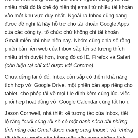
nhiều nhất đó là chế độ hiển thị email từ nhiều tài khoản
vào một khu vực duy nhất
. Ngoài ra Inbox
cũng đang
được đề nghị là hãy hỗ trợ cho tài khoản Google Apps
của các công ty
, tổ chức chứ không chỉ tài khoản
Gmail miễn phí như
hiện nay
. Nhóm
cũng chia sẻ rằng
phiên bản nền web
của Inbox sắp tới
sẽ tương thích
nhiều trình duyệt hơn
, trong đó có IE
, Firefox và Safari
(còn
hiện tại chỉ xài
được
với Chrome).
Chưa dừng lại ở đó
, Inbox còn sắp có thêm khả năng
tích hợp
với Google Drive
, một phiên bản app riêng cho
tablet
, cho phép tải về
mọi file đính kèm cùng lúc
, việc
phối hợp hoạt động
với Google Calendar
cũng tốt hơn.
Jason Cornwell
, nhà thiết kế tương tác
của Inbox
, tiết
lộ rằng
"cuối cùng rồi
sẽ có một danh sách dài
những
tính năng
của Gmail
được mang sang Inbox",
và
"chúng