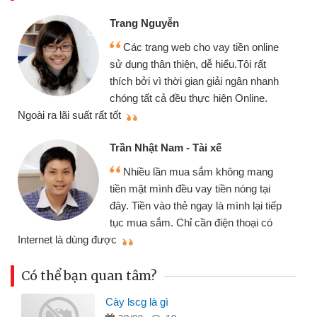
Trang Nguyễn
Các trang web cho vay tiền online
sử dụng thân thiện, dễ hiểu.Tôi rất
thích bởi vì thời gian giải ngân nhanh
chóng tất cả đều thực hiện Online.
thi
Ngoài ra lãi suất rất tốt
Trần Nhật Nam - Tài xế
Nhiều lần mua sắm không mang
tiền mặt mình đều vay tiền nóng tại
đây. Tiền vào thẻ ngay là mình lại tiếp
tục mua sắm. Chỉ cần điện thoại có
mì
Internet là dùng được
Có thể bạn quan tâm?
Cày lscg là gì