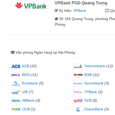
VPBank PGD Quang Trung
Ký hiệu:
VPBank
Qu
Số 184 Quang Trung, phường Ph
Phòng
Văn phòng Ngân hàng tại Hải Phòng
ACB
(10)
Vietcombank
(12)
BIDV
(11)
MSB
(11)
Eximbank
(5)
Sacombank
(5)
VIB
(7)
TPBank
(2)
ABBank
(4)
SCB
(8)
OCB
(1)
OceanBank
(3)