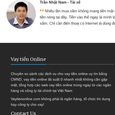
ế
Cấn Văn 
không mang tiền mặt mình đều vay
Tôi kin
vào thẻ ngay là mình lại tiếp tục mua
hàng, nhờ 
i có Internet là dùng được
quyết đượ
Vay tiền Online
Chuyên so sánh các dịch vụ cho vay tiền online uy tín bằng
CMND, vay tiền online lãi suất 0 nhanh nhất không cần gặp
mặt, tổng hợp các web vay tiền online trong ngày từ các ngân
hàng và công ty tài chính tại Việt Nam
Vaytienonline.com không phải là ngân hàng, tổ chức tín dụng
hay công ty cho vay!
Contact Us