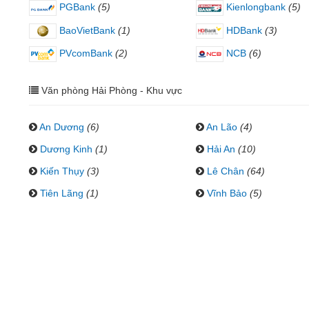
PGBank
(5)
Kienlongbank
(5)
BaoVietBank
(1)
HDBank
(3)
PVcomBank
(2)
NCB
(6)
Văn phòng Hải Phòng - Khu vực
An Dương
(6)
An Lão
(4)
Dương Kinh
(1)
Hải An
(10)
Kiến Thụy
(3)
Lê Chân
(64)
Tiên Lãng
(1)
Vĩnh Bảo
(5)