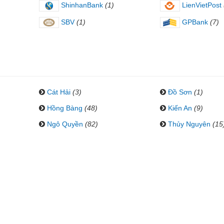
ShinhanBank
(1)
LienVietPost
SBV
(1)
GPBank
(7)
Cát Hải
(3)
Đồ Sơn
(1)
Hồng Bàng
(48)
Kiến An
(9)
Ngô Quyền
(82)
Thủy Nguyên
(15