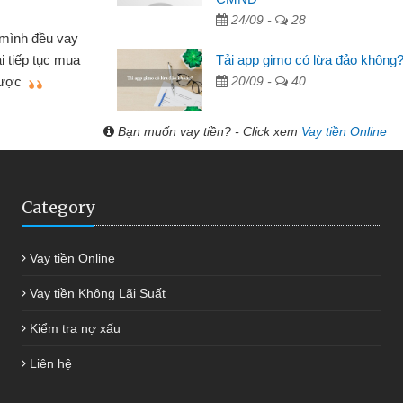
Lực - Tạp hóa
24/09 -
28
h doanh buôn bán nhỏ lẻ nhiều lúc cần vốn nhập
Tải app gimo có lừa đảo không
biết đến website qua bạn bè giới thiệu tôi đã giải
20/09 -
40
c công việc của mình nhanh chóng
Bạn muốn vay tiền? - Click xem
Vay tiền Online
Category
Vay tiền Online
Vay tiền Không Lãi Suất
Kiểm tra nợ xấu
Liên hệ