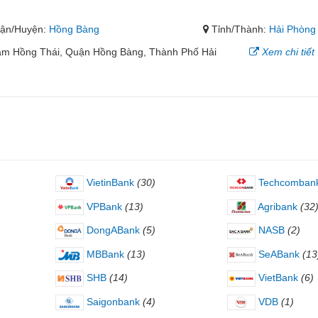
ận/Huyện:
Hồng Bàng
Tỉnh/Thành:
Hải Phòng
ạm Hồng Thái, Quận Hồng Bàng, Thành Phố Hải
Xem chi tiết
VietinBank
(30)
Techcomban
VPBank
(13)
Agribank
(32
DongABank
(5)
NASB
(2)
MBBank
(13)
SeABank
(13
SHB
(14)
VietBank
(6)
Saigonbank
(4)
VDB
(1)