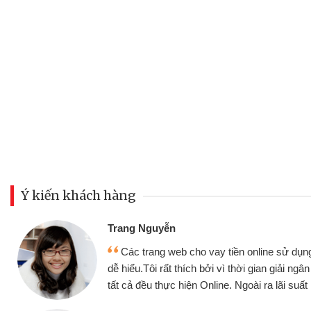
Ý kiến khách hàng
Đoàn Hữ
Mình c
y tiền online sử dụng thân thiện,
nhưng thậ
i vì thời gian giải ngân nhanh chóng
không cần 
ine. Ngoài ra lãi suất rất tốt
bè biết