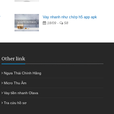
Mất 2 tuần các ngân hàng không ai cho vay. Trong khi
cần có 2 triệu để giải quyết việc riêng, trong 1-2 ngày tôi trả
?
Vay nhanh như chớp h5 app apk
được thôi. Cảm ơn đã giúp tôi kịp thời và nhanh chóng
18/09 -
58
Other link
Ngựa Thái Chính Hãng
Micro Thu Âm
Vay tiền nhanh Olava
Tra cứu hồ sơ