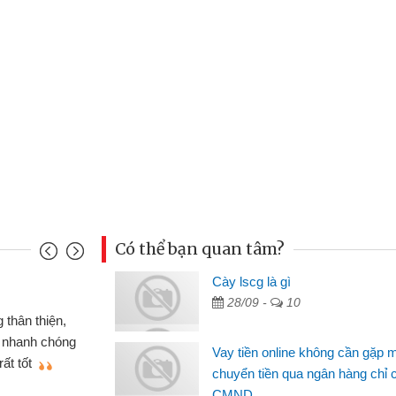
Có thể bạn quan tâm?
u Cảnh
Cày lscg là gì
28/09 -
10
ần tiền gấp nên định cầm cố chiếc xe wave
t may đã có gói vay tiền bằng CMND online
Vay tiền online không cần gặp 
gặp mặt nên rất tiện lợi, sẽ giới thiệu cho bạn
chuyển tiền qua ngân hàng chỉ 
CMND