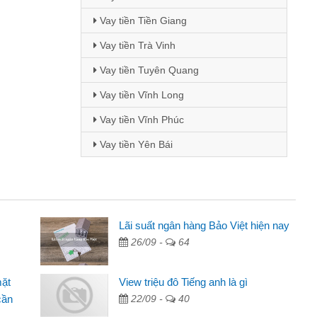
Vay tiền Tiền Giang
Vay tiền Trà Vinh
Vay tiền Tuyên Quang
Vay tiền Vĩnh Long
Vay tiền Vĩnh Phúc
Vay tiền Yên Bái
Mai Lan - Sinh viên
Lãi suất ngân hàng Bảo Việt hiện nay
26/09 -
64
Tôi biết đến thông qua quảng cáo trên facebook. Tôi là
sinh viên nên cần đóng tiền nhà, sinh nhật bạn bè, mà đọc
mặt
View triệu đô Tiếng anh là gì
thấy thủ tục nhanh gọn nên tôi quyết định vay
cần
22/09 -
40
Lâm Minh Chánh