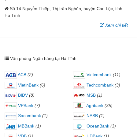
Số 14 Nguyễn Thiếp, Thị trấn Nghèn, huyện Can Lộc, tỉnh
Hà Tĩnh
Xem chi tiết
Văn phòng Ngân hàng tại Hà Tĩnh
ACB
(2)
Vietcombank
(11)
VietinBank
(6)
Techcombank
(3)
BIDV
(8)
MSB
(1)
VPBank
(7)
Agribank
(35)
Sacombank
(1)
NASB
(1)
MBBank
(1)
OceanBank
(3)
VDB
(1)
HDBank
(1)