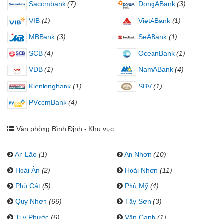
Sacombank
(7)
DongABank
(3)
VIB
(1)
VietABank
(1)
MBBank
(3)
SeABank
(1)
SCB
(4)
OceanBank
(1)
VDB
(1)
NamABank
(4)
Kienlongbank
(1)
SBV
(1)
PVcomBank
(4)
Văn phòng Bình Định - Khu vực
An Lão
(1)
An Nhơn
(10)
Hoài Ân
(2)
Hoài Nhơn
(11)
Phù Cát
(5)
Phù Mỹ
(4)
Quy Nhơn
(66)
Tây Sơn
(3)
Tuy Phước
(6)
Vân Canh
(1)