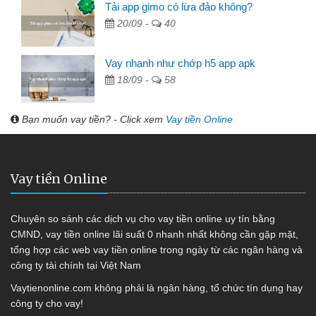
Tải app gimo có lừa đảo không?
20/09 -
40
Vay nhanh như chớp h5 app apk
18/09 -
58
Bạn muốn vay tiền? - Click xem
Vay tiền Online
Vay tiền Online
Chuyên so sánh các dịch vụ cho vay tiền online uy tín bằng
CMND, vay tiền online lãi suất 0 nhanh nhất không cần gặp mặt,
tổng hợp các web vay tiền online trong ngày từ các ngân hàng và
công ty tài chính tại Việt Nam
Vaytienonline.com không phải là ngân hàng, tổ chức tín dụng hay
công ty cho vay!