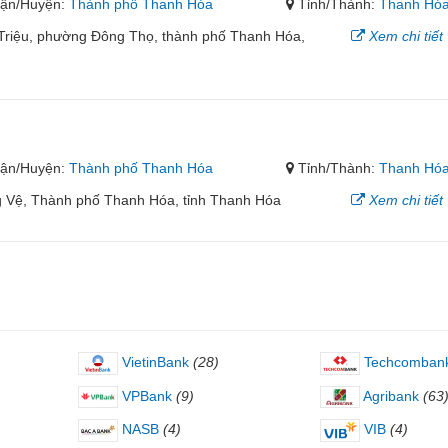
ận/Huyện:
Thành phố Thanh Hóa
Tỉnh/Thành:
Thanh Hó
 Triệu, phường Đông Thọ, thành phố Thanh Hóa,
Xem chi tiết
ận/Huyện:
Thành phố Thanh Hóa
Tỉnh/Thành:
Thanh Hó
 Vệ, Thành phố Thanh Hóa, tỉnh Thanh Hóa
Xem chi tiết
VietinBank
(28)
Techcomban
VPBank
(9)
Agribank
(63
NASB
(4)
VIB
(4)