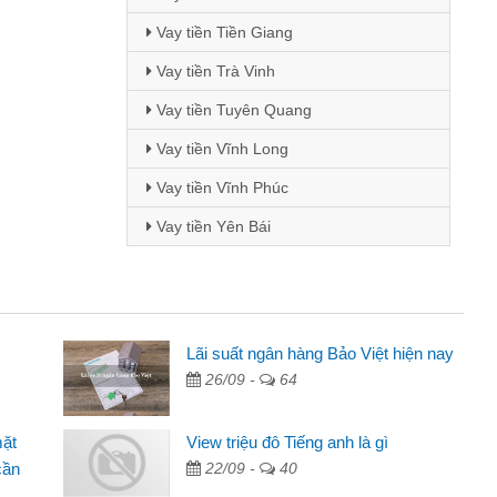
Vay tiền Tiền Giang
Vay tiền Trà Vinh
Vay tiền Tuyên Quang
Vay tiền Vĩnh Long
Vay tiền Vĩnh Phúc
Vay tiền Yên Bái
i Lan - Sinh viên
Lãi suất ngân hàng Bảo Việt hiện nay
26/09 -
64
Tôi biết đến thông qua quảng cáo trên facebook. Tôi là
nh viên nên cần đóng tiền nhà, sinh nhật bạn bè, mà đọc
mặt
View triệu đô Tiếng anh là gì
ấy thủ tục nhanh gọn nên tôi quyết định vay
cần
22/09 -
40
m Minh Chánh