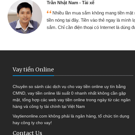
Cấn Văn Lực -
 mang tiền mặt mình đều vay
Tôi kinh doa
ẻ ngay là mình lại tiếp tục mua
hàng, nhờ biết đ
nternet là dùng được
quyết được côn
Vay tiền Online
Chuyên so sánh các dịch vụ cho vay tiền online uy tín bằng
CMND, vay tiền online lãi suất 0 nhanh nhất không cần gặp
mặt, tổng hợp các web vay tiền online trong ngày từ các ngân
hàng và công ty tài chính tại Việt Nam
Vaytienonline.com không phải là ngân hàng, tổ chức tín dụng
hay công ty cho vay!
Contact Us