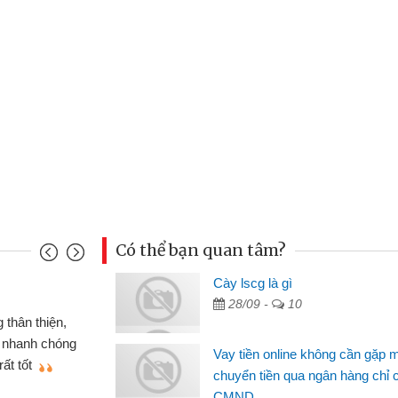
Có thể bạn quan tâm?
nh
Cày lscg là gì
Ma
28/09 -
10
n gấp nên định cầm cố chiếc xe wave
 đã có gói vay tiền bằng CMND online
si
Vay tiền online không cần gặp 
t nên rất tiện lợi, sẽ giới thiệu cho bạn
th
chuyển tiền qua ngân hàng chỉ 
CMND
Lâ