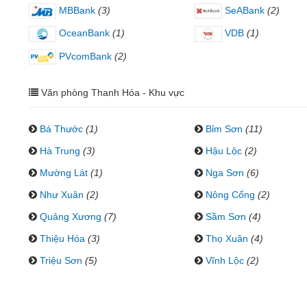
MBBank
(3)
SeABank
(2)
OceanBank
(1)
VDB
(1)
PVcomBank
(2)
Văn phòng Thanh Hóa - Khu vực
Bá Thước
(1)
Bỉm Sơn
(11)
Hà Trung
(3)
Hậu Lộc
(2)
Mường Lát
(1)
Nga Sơn
(6)
Như Xuân
(2)
Nông Cống
(2)
Quảng Xương
(7)
Sầm Sơn
(4)
Thiệu Hóa
(3)
Thọ Xuân
(4)
Triệu Sơn
(5)
Vĩnh Lộc
(2)