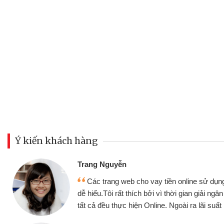
Ý kiến khách hàng
Đoàn Hữu Cả
Mình cần tiề
n online sử dụng thân thiện,
nhưng thật may
thời gian giải ngân nhanh chóng
không cần gặp mặ
goài ra lãi suất rất tốt
bè biết