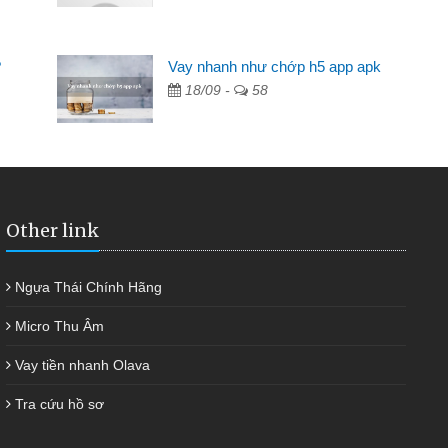
Mất 2 tuần các ngân hàng không ai cho vay. Trong khi
 có 2 triệu để giải quyết việc riêng, trong 1-2 ngày tôi trả
?
Vay nhanh như chớp h5 app apk
ợc thôi. Cảm ơn đã giúp tôi kịp thời và nhanh chóng
18/09 -
58
Other link
Ngựa Thái Chính Hãng
Micro Thu Âm
Vay tiền nhanh Olava
Tra cứu hồ sơ