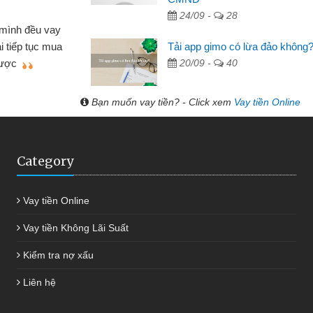
 Tạp hóa
24/09 -
28
nh buôn bán nhỏ lẻ nhiều lúc cần vốn nhập
cần
Tải app gimo có lừa đảo không
ến website qua bạn bè giới thiệu tôi đã giải
đư
20/09 -
40
g việc của mình nhanh chóng
Bạn muốn vay tiền? - Click xem
Vay tiền Online
Category
Vay tiền Online
Vay tiền Không Lãi Suất
Kiểm tra nợ xấu
Liên hệ