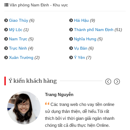
Văn phòng Nam Định - Khu vực
Giao Thủy
(6)
Hải Hậu
(9)
Mỹ Lộc
(1)
Thành phố Nam Định
(51)
Nam Trực
(5)
Nghĩa Hưng
(5)
Trực Ninh
(4)
Vụ Bản
(6)
Xuân Trường
(2)
Ý Yên
(7)
Ý kiến khách hàng
Trang Nguyễn
Các trang web cho vay tiền online
sử dụng thân thiện, dễ hiểu.Tôi rất
thích bởi vì thời gian giải ngân nhanh
chóng tất cả đều thực hiện Online.
thi