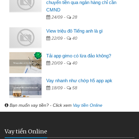
chuyển tiền qua ngân hàng chỉ cần
CMND
24/09 -
28
View triệu đô Tiếng anh là gì
22/09 -
40
Tải app gimo có lừa đảo không?
20/09 -
40
Vay nhanh như chớp h5 app apk
18/09 -
58
Bạn muốn vay tiền? - Click xem
Vay tiền Online
Vay tiền Online