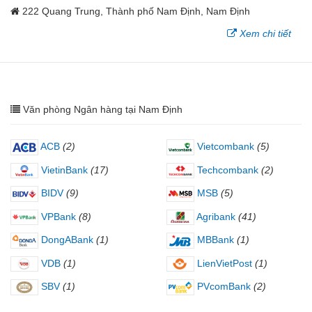
222 Quang Trung, Thành phố Nam Định, Nam Định
Xem chi tiết
Văn phòng Ngân hàng tại Nam Định
ACB
(2)
Vietcombank
(5)
VietinBank
(17)
Techcombank
(2)
BIDV
(9)
MSB
(5)
VPBank
(8)
Agribank
(41)
DongABank
(1)
MBBank
(1)
VDB
(1)
LienVietPost
(1)
SBV
(1)
PVcomBank
(2)