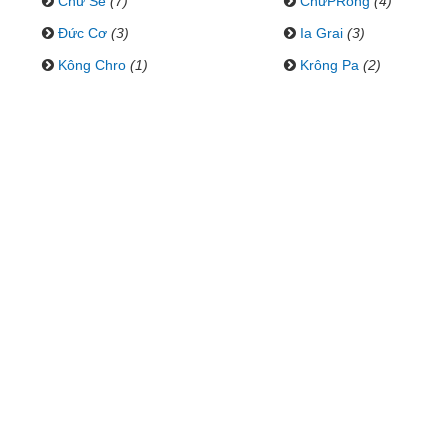
Chư Sê
(7)
ChưPRông
(4)
Đức Cơ
(3)
Ia Grai
(3)
Kông Chro
(1)
Krông Pa
(2)