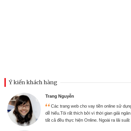
Ý kiến khách hàng
Đo
 cho vay tiền online sử dụng thân thiện,
như
hích bởi vì thời gian giải ngân nhanh chóng
khô
iện Online. Ngoài ra lãi suất rất tốt
bè 