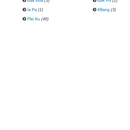
Đăk Đoa
(3)
Đăk Pơ
(1)
Ia Pa
(1)
KBang
(3)
Plei Ku
(48)