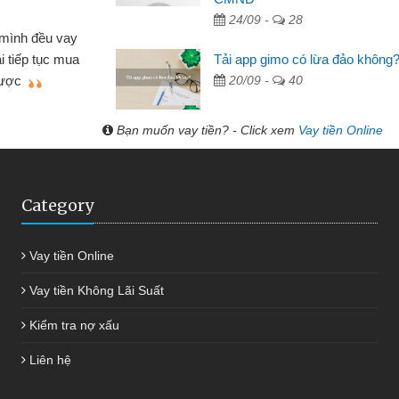
 Văn Lực - Tạp hóa
24/09 -
28
Tôi kinh doanh buôn bán nhỏ lẻ nhiều lúc cần vốn nhập
Tải app gimo có lừa đảo không
g, nhờ biết đến website qua bạn bè giới thiệu tôi đã giải
20/09 -
40
ết được công việc của mình nhanh chóng
Bạn muốn vay tiền? - Click xem
Vay tiền Online
Category
Vay tiền Online
Vay tiền Không Lãi Suất
Kiểm tra nợ xấu
Liên hệ