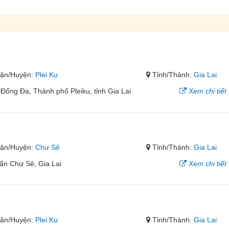
ận/Huyện:
Plei Ku
Tỉnh/Thành:
Gia Lai
ống Đa, Thành phố Pleiku, tỉnh Gia Lai
Xem chi tiết
ận/Huyện:
Chư Sê
Tỉnh/Thành:
Gia Lai
ấn Chư Sê, Gia Lai
Xem chi tiết
ận/Huyện:
Plei Ku
Tỉnh/Thành:
Gia Lai