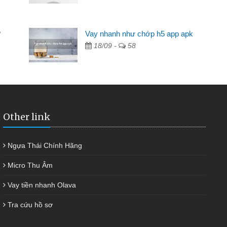
Mất 2 tuần các ngân hàng không ai cho vay. Trong khi
cần có 2 triệu để giải quyết việc riêng, trong 1-2 ngày tôi trả
?
Vay nhanh như chớp h5 app apk
được thôi. Cảm ơn đã giúp tôi kịp thời và nhanh chóng
18/09 -
58
Other link
Ngựa Thái Chính Hãng
Micro Thu Âm
Vay tiền nhanh Olava
Tra cứu hồ sơ