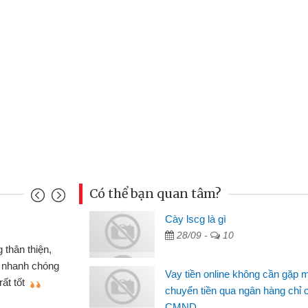
Có thể bạn quan tâm?
àn Hữu Cảnh
Cày lscg là gì
28/09 -
10
Mình cần tiền gấp nên định cầm cố chiếc xe wave
ng thật may đã có gói vay tiền bằng CMND online
Vay tiền online không cần gặp 
ng cần gặp mặt nên rất tiện lợi, sẽ giới thiệu cho bạn
chuyển tiền qua ngân hàng chỉ 
biết
CMND