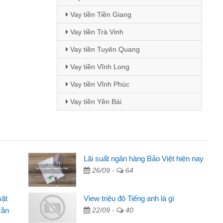
Vay tiền Tiền Giang
Vay tiền Trà Vinh
Vay tiền Tuyên Quang
Vay tiền Vĩnh Long
Vay tiền Vĩnh Phúc
Vay tiền Yên Bái
Mai Lan - Sinh viên
Lãi suất ngân hàng Bảo Việt hiện nay
26/09 -
64
Tôi biết đến thông qua quảng cáo trên facebook. Tôi là
sinh viên nên cần đóng tiền nhà, sinh nhật bạn bè, mà đọc
mặt
View triệu đô Tiếng anh là gì
thấy thủ tục nhanh gọn nên tôi quyết định vay
cần
22/09 -
40
Lâm Minh Chánh