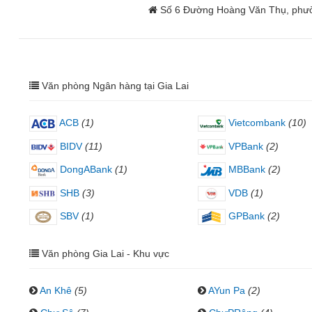
Số 6 Đường Hoàng Văn Thụ, phườn
Văn phòng Ngân hàng tại Gia Lai
ACB
(1)
Vietcombank
(10)
BIDV
(11)
VPBank
(2)
DongABank
(1)
MBBank
(2)
SHB
(3)
VDB
(1)
SBV
(1)
GPBank
(2)
Văn phòng Gia Lai - Khu vực
An Khê
(5)
AYun Pa
(2)