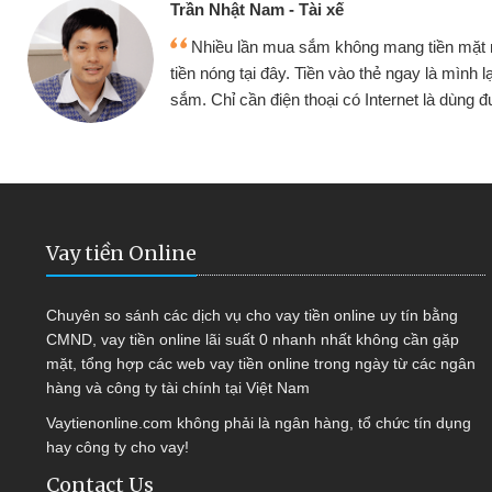
 Tài xế
Cấn
a sắm không mang tiền mặt mình đều vay
. Tiền vào thẻ ngay là mình lại tiếp tục mua
hàn
n thoại có Internet là dùng được
quy
Vay tiền Online
Chuyên so sánh các dịch vụ cho vay tiền online uy tín bằng
CMND, vay tiền online lãi suất 0 nhanh nhất không cần gặp
mặt, tổng hợp các web vay tiền online trong ngày từ các ngân
hàng và công ty tài chính tại Việt Nam
Vaytienonline.com không phải là ngân hàng, tổ chức tín dụng
hay công ty cho vay!
Contact Us