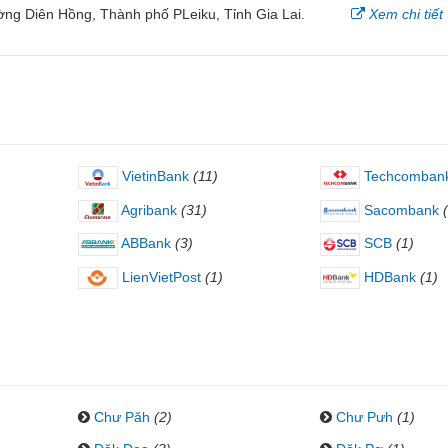
g Diên Hồng, Thành phố PLeiku, Tỉnh Gia Lai.
Xem chi tiết
VietinBank
(11)
Techcomban
Agribank
(31)
Sacombank
ABBank
(3)
SCB
(1)
LienVietPost
(1)
HDBank
(1)
Chư Păh
(2)
Chư Pưh
(1)