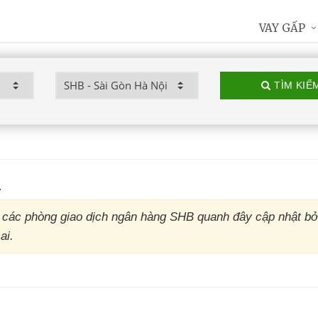
VAY GẤP
TÌM KIẾ
i
các phòng giao dịch ngân hàng SHB quanh đây cập nhật bởi
ai.