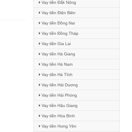
Vay tiền Đắk Nông
Vay tiền Điện Biên
Vay tiền Đồng Nai
Vay tiền Đồng Tháp
Vay tiền Gia Lai
Vay tiền Hà Giang
Vay tiền Hà Nam
Vay tiền Hà Tĩnh
Vay tiền Hải Dương
Vay tiền Hải Phòng
Vay tiền Hậu Giang
Vay tiền Hòa Bình
Vay tiền Hưng Yên