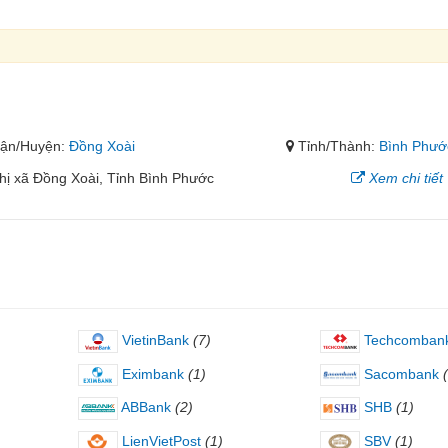
ận/Huyện:
Đồng Xoài
Tỉnh/Thành:
Bình Phướ
hị xã Đồng Xoài, Tỉnh Bình Phước
Xem chi tiết
VietinBank
(7)
Techcomban
Eximbank
(1)
Sacombank
ABBank
(2)
SHB
(1)
LienVietPost
(1)
SBV
(1)