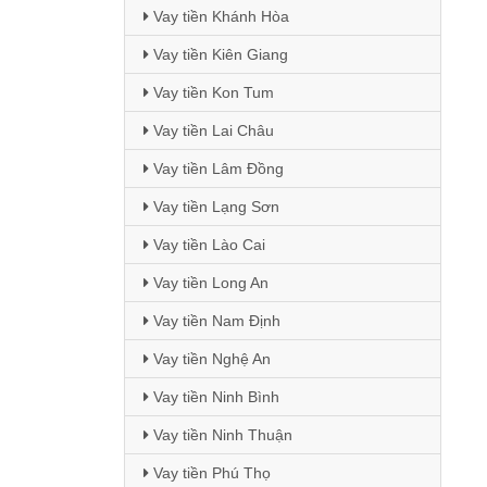
Vay tiền Khánh Hòa
Vay tiền Kiên Giang
Vay tiền Kon Tum
Vay tiền Lai Châu
Vay tiền Lâm Đồng
Vay tiền Lạng Sơn
Vay tiền Lào Cai
Vay tiền Long An
Vay tiền Nam Định
Vay tiền Nghệ An
Vay tiền Ninh Bình
Vay tiền Ninh Thuận
Vay tiền Phú Thọ