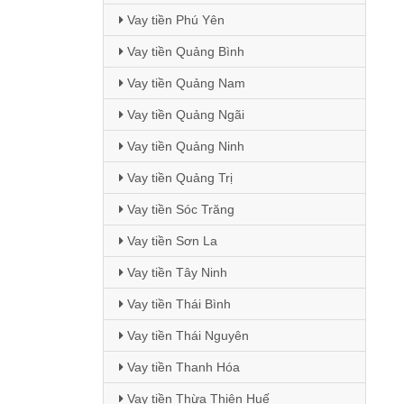
Vay tiền Phú Yên
Vay tiền Quảng Bình
Vay tiền Quảng Nam
Vay tiền Quảng Ngãi
Vay tiền Quảng Ninh
Vay tiền Quảng Trị
Vay tiền Sóc Trăng
Vay tiền Sơn La
Vay tiền Tây Ninh
Vay tiền Thái Bình
Vay tiền Thái Nguyên
Vay tiền Thanh Hóa
Vay tiền Thừa Thiên Huế