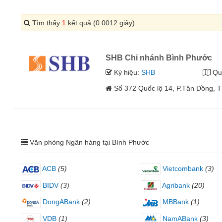
Tìm thấy
1
kết quả (0.0012 giây)
SHB Chi nhánh Bình Phước
Ký hiệu:
SHB
Qu
Số 372 Quốc lộ 14, P.Tân Đồng, T
Văn phòng Ngân hàng tại Bình Phước
ACB
(5)
Vietcombank
(3)
BIDV
(3)
Agribank
(20)
DongABank
(2)
MBBank
(1)
VDB
(1)
NamABank
(3)