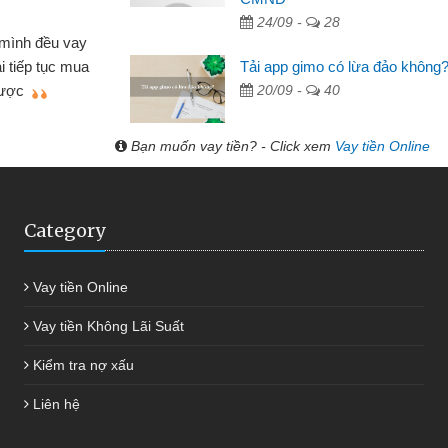
 Văn Lực - Tạp hóa
24/09 -
28
Tôi kinh doanh buôn bán nhỏ lẻ nhiều lúc cần vốn nhập
Tải app gimo có lừa đảo không
g, nhờ biết đến website qua bạn bè giới thiệu tôi đã giải
20/09 -
40
ết được công việc của mình nhanh chóng
Bạn muốn vay tiền? - Click xem
Vay tiền Online
Category
Vay tiền Online
Vay tiền Không Lãi Suất
Kiểm tra nợ xấu
Liên hệ