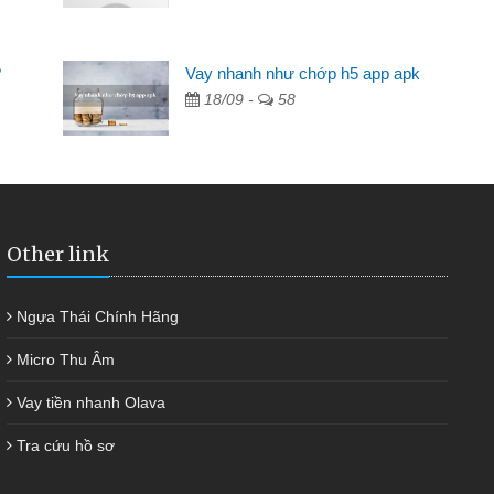
Mất 2 tuần các ngân hàng không ai cho vay. Trong khi
cần có 2 triệu để giải quyết việc riêng, trong 1-2 ngày tôi trả
?
Vay nhanh như chớp h5 app apk
được thôi. Cảm ơn đã giúp tôi kịp thời và nhanh chóng
18/09 -
58
Other link
Ngựa Thái Chính Hãng
Micro Thu Âm
Vay tiền nhanh Olava
Tra cứu hồ sơ