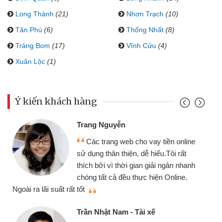
Long Thành
(21)
Nhơn Trạch
(10)
Tân Phú
(6)
Thống Nhất
(8)
Trảng Bom
(17)
Vĩnh Cửu
(4)
Xuân Lộc
(1)
Ý kiến khách hàng
Trang Nguyễn
Các trang web cho vay tiền online
sử dụng thân thiện, dễ hiểu.Tôi rất
thích bởi vì thời gian giải ngân nhanh
chóng tất cả đều thực hiện Online.
thi
Ngoài ra lãi suất rất tốt
Trần Nhật Nam - Tài xế