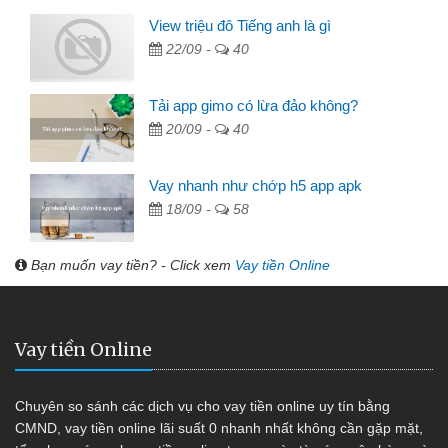
View triệu đô Tiếng anh là gì
22/09 -
40
Tải app gimo có lừa đảo không?
20/09 -
40
Vay nhanh như chớp h5 app apk
18/09 -
58
Bạn muốn vay tiền? - Click xem
Vay tiền Online
Vay tiền Online
Chuyên so sánh các dịch vụ cho vay tiền online uy tín bằng
CMND, vay tiền online lãi suất 0 nhanh nhất không cần gặp mặt,