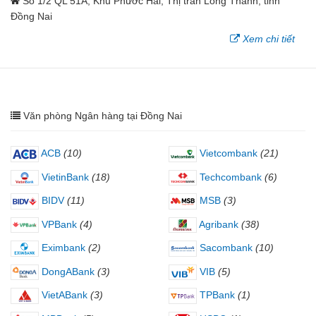
Số 1/2 QL 51A, Khu Phước Hải, Thị trấn Long Thành, tỉnh
Đồng Nai
Xem chi tiết
Văn phòng Ngân hàng tại Đồng Nai
ACB
(10)
Vietcombank
(21)
VietinBank
(18)
Techcombank
(6)
BIDV
(11)
MSB
(3)
VPBank
(4)
Agribank
(38)
Eximbank
(2)
Sacombank
(10)
DongABank
(3)
VIB
(5)
VietABank
(3)
TPBank
(1)