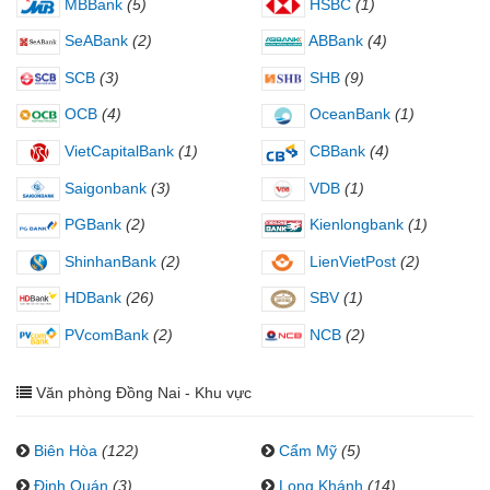
MBBank
(5)
HSBC
(1)
SeABank
(2)
ABBank
(4)
SCB
(3)
SHB
(9)
OCB
(4)
OceanBank
(1)
VietCapitalBank
(1)
CBBank
(4)
Saigonbank
(3)
VDB
(1)
PGBank
(2)
Kienlongbank
(1)
ShinhanBank
(2)
LienVietPost
(2)
HDBank
(26)
SBV
(1)
PVcomBank
(2)
NCB
(2)
Văn phòng Đồng Nai - Khu vực
Biên Hòa
(122)
Cẩm Mỹ
(5)
Định Quán
(3)
Long Khánh
(14)